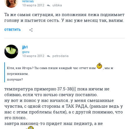
veteran
10 марта 2012
ulibka
Та же самая ситуация, из положения лежа поднимает
голову и пытается сесть. У нас уже месяц так, валим.
ОТВЕТИТЬ
jjb1
guru
10 марта 2012
petrodaria
Юля, как Игорь? Ты сама пиши каждый час отчет нам
, мы ж
переживаем.
получше?
температура примерно 37.5-38((( пока ничем не
сбиваю, если что ночью свечку поставлю.
ну вот и понос у нас начался..у меня смешанные
чувства, с одной стороны я ТАК РАДА, (раньше ведь у
нас с этим проблемы были), а с другой понимаю, что
это плохо..
завтра наконец-то придет наш педиатр, а не