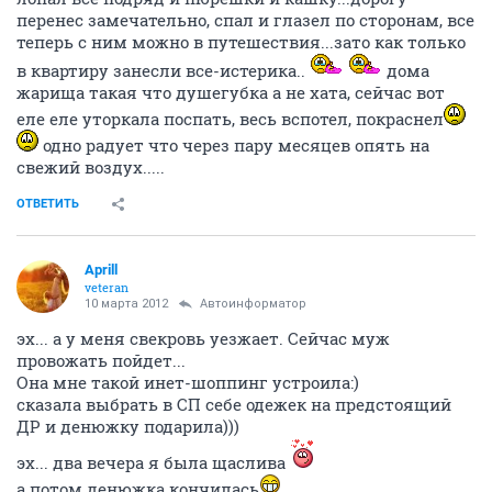
перенес замечательно, спал и глазел по сторонам, все
теперь с ним можно в путешествия...зато как только
в квартиру занесли все-истерика..
дома
жарища такая что душегубка а не хата, сейчас вот
еле еле уторкала поспать, весь вспотел, покраснел
одно радует что через пару месяцев опять на
свежий воздух.....
ОТВЕТИТЬ
Aprill
veteran
10 марта 2012
Автоинформатор
эх... а у меня свекровь уезжает. Сейчас муж
провожать пойдет...
Она мне такой инет-шоппинг устроила:)
сказала выбрать в СП себе одежек на предстоящий
ДР и денюжку подарила)))
эх... два вечера я была щаслива
а потом денюжка кончилась