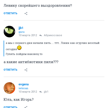
Левику скорейшего выздоровления!!
ОТВЕТИТЬ
jjb1
guru
10 марта 2012
Абрикосовое
а мы с первого дня начали пить.... ттт...Тоник как огурчик веселый
сегодня
Гулять пойдем наконец то
а какие антибиотики пили???
ОТВЕТИТЬ
evgena
veteran
10 марта 2012
jjb1
Юль, как Игорь?
ОТВЕТИТЬ