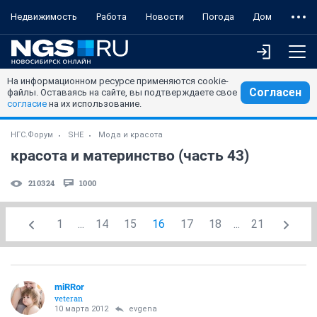
Недвижимость
Работа
Новости
Погода
Дом
На информационном ресурсе применяются cookie-
Согласен
файлы. Оставаясь на сайте, вы подтверждаете свое
согласие
на их использование.
НГС.Форум
SHE
Мода и красота
красота и материнство (часть 43)
210324
1000
1
...
14
15
16
17
18
...
21
miRRor
veteran
10 марта 2012
evgena