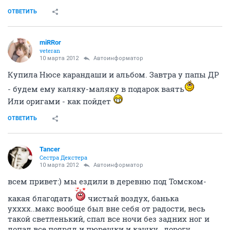
ОТВЕТИТЬ
miRRor
veteran
10 марта 2012
Автоинформатор
Купила Нюсе карандаши и альбом. Завтра у папы ДР
- будем ему каляку-маляку в подарок ваять
Или оригами - как пойдет
ОТВЕТИТЬ
Tancer
Сестра Декстера
10 марта 2012
Автоинформатор
всем привет:) мы ездили в деревню под Томском-
какая благодать
чистый воздух, банька
ухххх..макс вообще был вне себя от радости, весь
такой светленький, спал все ночи без задних ног и
лопал все подряд и пюрешки и кашку...дорогу