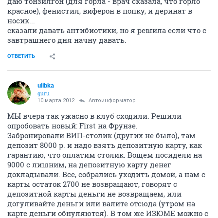
даю тонзилгон (для горла - врач сказала, что горло
красное), фенистил, виферон в попку, и деринат в
носик...
сказали давать антибиотики, но я решила если что с
завтрашнего дня начну давать.
ОТВЕТИТЬ
ulibka
guru
10 марта 2012
Автоинформатор
МЫ вчера так ужасно в клуб сходили. Решили
опробовать новый: First на Фрунзе.
Забронировали ВИП-столик (других не было), там
депозит 8000 р. и надо взять депозитную карту, как
гарантию, что оплатим столик. Вощем посидели на
9000 с лишним, на депозитную карту денег
докладывали. Все, собрались уходить домой, а нам с
карты остаток 2700 не возвращают, говорят с
депозитной карты деньги не возвращаем, или
догуливайте деньги или валите отсюда (утром на
карте деньги обнуляются). В том же ИЗЮМЕ можно с