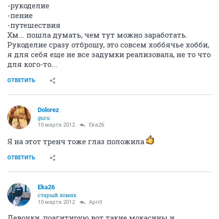
-рукоделие
-пение
-путешествия
Хм... пошла думать, чем тут можно заработать.
Рукоделие сразу отброшу, это совсем хоббячье хобби,
я для себя еще не все задумки реализовала, не то что
для кого-то...
ОТВЕТИТЬ
Dolorez
guru
10 марта 2012
Eka26
Я на этот тренч тоже глаз положила
ОТВЕТИТЬ
Eka26
старый хомяк
10 марта 2012
Aprill
Девочки, поагитирую вот такие мокасины и