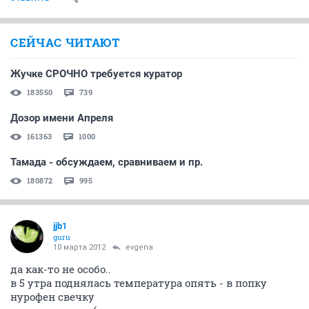
СЕЙЧАС ЧИТАЮТ
Жучке СРОЧНО требуется куратор
183550
739
Дозор имени Апреля
161363
1000
Тамада - обсуждаем, сравниваем и пр.
180872
995
jjb1
guru
10 марта 2012
evgena
да как-то не особо..
в 5 утра поднялась температура опять - в попку
нурофен свечку