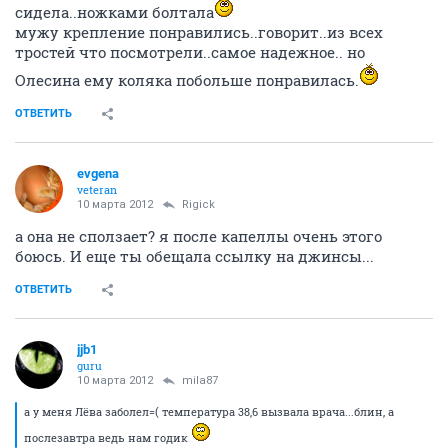
сидела..ножками болтала
мужу крепление понравились..говорит..из всех
тростей что посмотрели..самое надежное.. но
Олесина ему коляка побольше понравилась.
ОТВЕТИТЬ
evgena
veteran
10 марта 2012
Rigick
а она не сползает? я после капеллы очень этого
боюсь. И еще ты обещала ссылку на джинсы...
ОТВЕТИТЬ
jjb1
guru
10 марта 2012
mila87
а у меня Лёва заболел=( температура 38,6 вызвала врача...блин, а
послезавтра ведь нам годик