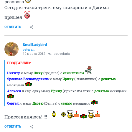
розового
Сегодня такой тренч ему шикарный с Джима
пришел
ОТВЕТИТЬ
SmallLadybird
veteran
10 марта 2012
petrodaria
ПОЗДРАВЛЯЮ:
Никиту
и маму
Нину
(ryv_nina) с
семилетием
Ярослава Всеволодовича
и маму
Ирину
(IrishSummer) с
девятью
месяцами
Алексея
и ещё одну маму
Ирину
(Ириска 85) тоже с
девятью
месяцами
Сергея
и маму
Дарью
(Dar_ya) с
семью
месяцами
Присоединяюсь!!!!!
ОТВЕТИТЬ