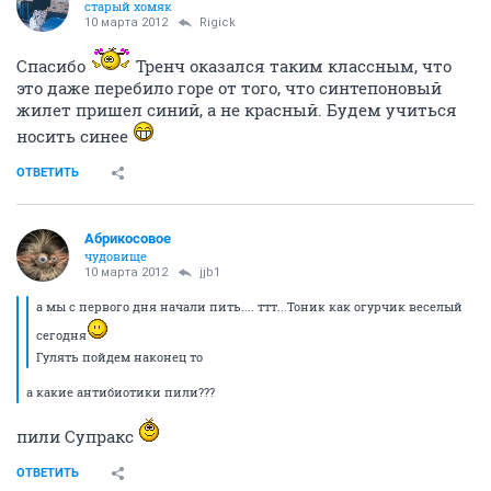
старый хомяк
10 марта 2012
Rigick
Спасибо
Тренч оказался таким классным, что
это даже перебило горе от того, что синтепоновый
жилет пришел синий, а не красный. Будем учиться
носить синее
ОТВЕТИТЬ
Абрикосовое
чудовище
10 марта 2012
jjb1
а мы с первого дня начали пить.... ттт...Тоник как огурчик веселый
сегодня
Гулять пойдем наконец то
а какие антибиотики пили???
пили Супракс
ОТВЕТИТЬ