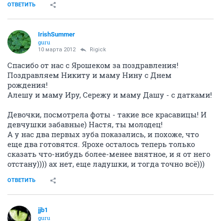
ОТВЕТИТЬ
IrishSummer
guru
10 марта 2012
Rigick
Спасибо от нас с Ярошеком за поздравления!
Поздравляем Никиту и маму Нину с Днем
рождения!
Алешу и маму Иру, Сережу и маму Дашу - с датками!
Девочки, посмотрела фоты - такие все красавицы! И
девчушки забавные) Настя, ты молодец!
А у нас два первых зуба показались, и похоже, что
еще два готовятся. Ярохе осталось теперь только
сказать что-нибудь более-менее внятное, и я от него
отстану)))) ах нет, еще ладушки, и тогда точно всё)))
ОТВЕТИТЬ
jjb1
guru