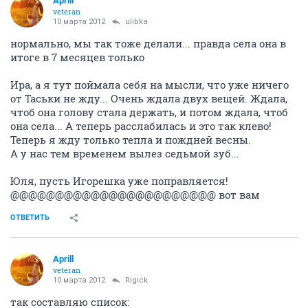
Aprill
veteran
10 марта 2012
ulibka
нормально, мы так тоже делали... правда села она в
итоге в 7 месяцев только
Ира, а я тут поймала себя на мысли, что уже ничего
от Таськи не жду... Очень ждала двух вещей. Ждала,
чтоб она голову стала держать, и потом ждала, чтоб
она села... А теперь расслабилась и это так клево!
Теперь я жду только тепла и пождней весны.
А у нас тем временем вылез седьмой зуб...
Юля, пусть Игорешка уже поправляется!
@@@@@@@@@@@@@@@@@@@@@@@ вот вам
ОТВЕТИТЬ
Aprill
veteran
10 марта 2012
Rigick
так составляю список: