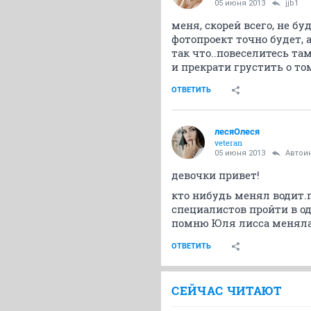
05 июня 2013
jjb1
меня, скорей всего, не бу
фотопроект точно будет, 
так что..повеселитесь там
и прекрати грустить о том
ОТВЕТИТЬ
лесяОлеся
veteran
05 июня 2013
Автои
девочки привет!
кто нибудь менял водит.
специалистов пройти в о
помню Юля лисса меняла,
ОТВЕТИТЬ
СЕЙЧАС ЧИТАЮТ