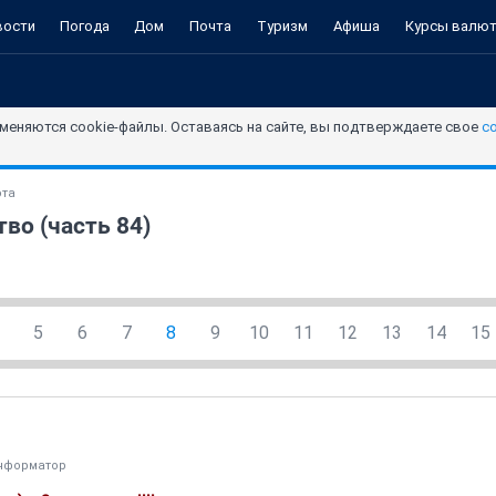
вости
Погода
Дом
Почта
Туризм
Афиша
Курсы валю
меняются cookie-файлы. Оставаясь на сайте, вы подтверждаете свое
с
ота
во (часть 84)
5
6
7
8
9
10
11
12
13
14
15
нформатор