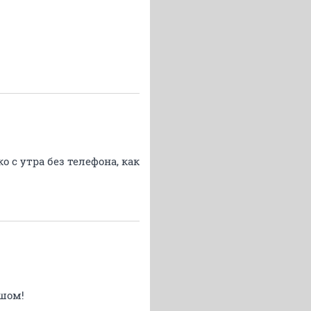
о с утра без телефона, как
шом!