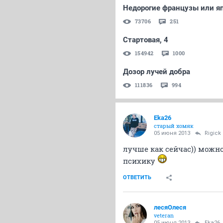
Недорогие французы или яп
73706
251
Стартовая, 4
154942
1000
Дозор лучей добра
111836
994
Eka26
старый хомяк
05 июня 2013
Rigick
лучше как сейчас)) можн
психику
ОТВЕТИТЬ
лесяОлеся
veteran
05 июня 2013
Eka26