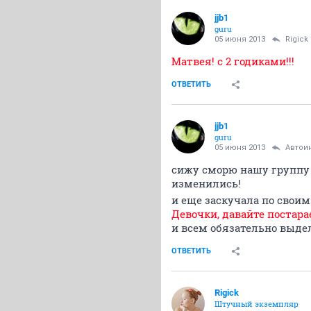
jjb1
guru
05 июня 2013
Rigick
Матвея! с 2 годиками!!!
ОТВЕТИТЬ
jjb1
guru
05 июня 2013
Автои
сижу сморю нашу группу и
изменились!
и еще заскучала по сво
Девочки, давайте постар
и всем обязательно выдел
ОТВЕТИТЬ
Rigick
Штучный экземпляр