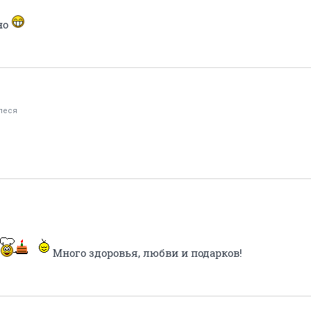
но
леся
Много здоровья, любви и подарков!