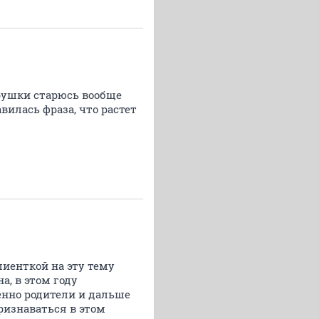
грушки старюсь вообще
вилась фраза, что растет
лиенткой на эту тему
а, в этом году
енно родители и дальше
признаваться в этом