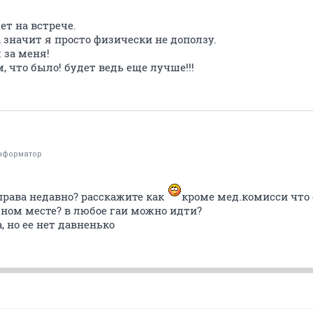
дет на встрече.
а значит я просто физически не доползу.
 за меня!
, что было! будет ведь еще лучше!!!
нформатор
права недавно? расскажите как
кроме мед.комисси что 
дном месте? в любое гаи можно идти?
 но ее нет давненько