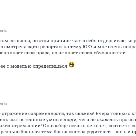
onia
гом согласна, по этой причине часто себя отдергиваю. и
то смотрела один репортаж на тему ЮЮ и мне очень понра
сно знает свои права, но не знает своих обязанностей.
рее с моделью определишься
onia
 отражение современности, так скажем! Вчера только с к
ень состоятельные умные люди, чего не скажешь про сын
аких стремлений! Он вообще ничего не хочет, соответств
то реально больная тема большинства родителей....хоть и 