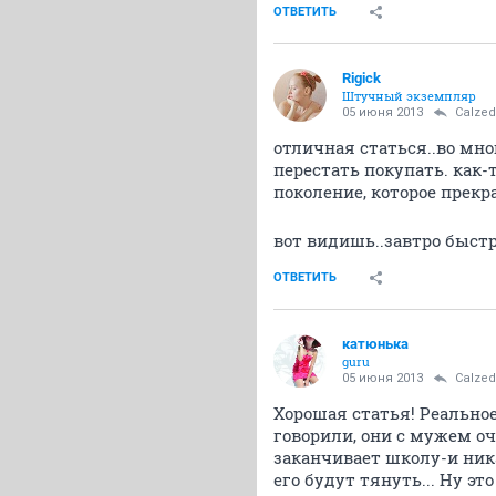
ОТВЕТИТЬ
Rigick
Штучный экземпляр
05 июня 2013
Calzed
отличная статься..во мно
перестать покупать. как-
поколение, которое прекра
вот видишь..завтро быст
ОТВЕТИТЬ
катюнька
guru
05 июня 2013
Calzed
Хорошая статья! Реальное
говорили, они с мужем оч
заканчивает школу-и ник
его будут тянуть... Ну э