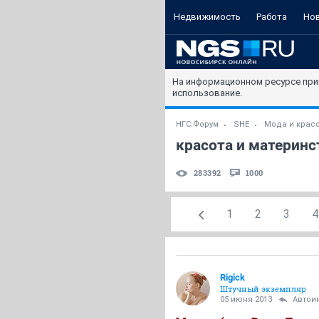
Недвижимость
Работа
Но
На информационном ресурсе при
использование.
НГС.Форум
SHE
Мода и крас
красота и материнст
283392
1000
1
2
3
4
Rigick
Штучный экземпляр
05 июня 2013
Автои