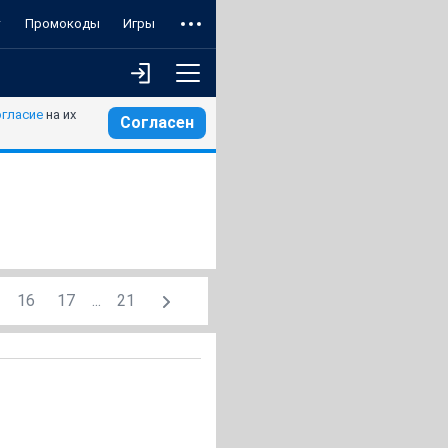
т
Промокоды
Игры
огласие
на их
Согласен
16
17
...
21