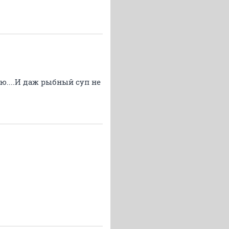
ю....И даж рыбный суп не