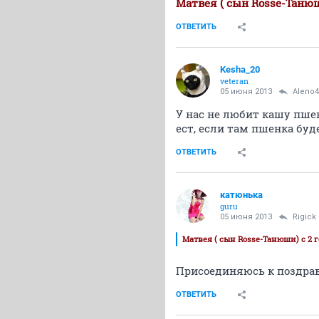
Матвея ( сын Rosse-Танюши
ОТВЕТИТЬ
Kesha_20
veteran
05 июня 2013
Aleno4
У нас не любит кашу пше
ест, если там пшенка буд
ОТВЕТИТЬ
катюнька
guru
05 июня 2013
Rigick
Матвея ( сын Rosse-Танюши) с 2 г
Присоединяюсь к поздравл
ОТВЕТИТЬ