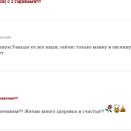
) с 2 годиками!!!!
ka2008
нную.Раньше ел все каши, сейчас только манку и овсянну
ет.
одиками!!!!
ениям!!!! Желаю много здоровья и счастья!!!