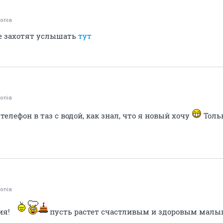
onia
е захотят услышать
тут
onia
елефон в таз с водой, как знал, что я новый хочу
Тольк
onia
ия!
пусть растет счастливым и здоровым малы