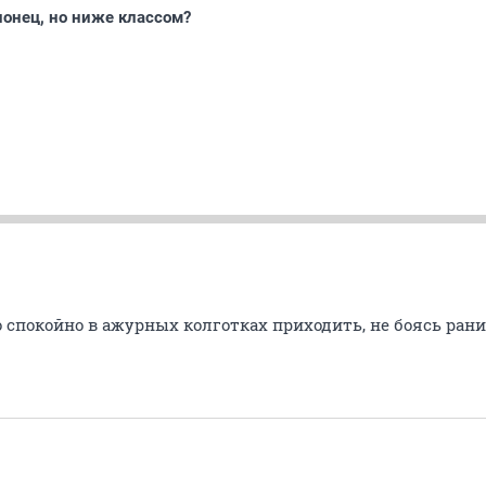
онец, но ниже классом?
о спокойно в ажурных колготках приходить, не боясь ра