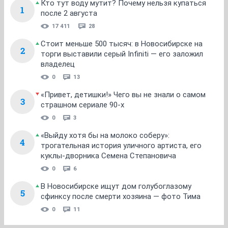
Кто тут воду мутит? Почему нельзя купаться
1
после 2 августа
17 411
28
Стоит меньше 500 тысяч: в Новосибирске на
2
торги выставили серый Infiniti — его заложил
владелец
0
13
«Привет, детишки!» Чего вы не знали о самом
3
страшном сериале 90-х
0
3
«Выйду хотя бы на молоко соберу»:
4
трогательная история уличного артиста, его
куклы-дворника Семена Степановича
0
6
В Новосибирске ищут дом голубоглазому
5
сфинксу после смерти хозяина — фото Тима
0
11