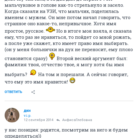
мальчуковое в голове как-то стрельнуло и засело.
Когда сказали на УЗИ, что мальчик, поделилась
именем с мужем. Он мне потом начал говорить, что
странное оно какое-то, непривычное. Хотя имя
простое, русское.
Но в итоге моя взяла, я сказала
ему, что раз не нравиться, то пойдет со мной рожать,
а после уже скажет, кто имеет право имя выбирать.
(он у меня больнички на дух не переносит, ему плохо
становится сразу)
Второй веский аргумент был:
фамилия твоя, отчество твое, я могу хотя бы имя
выбрать?
На том и порешали. А сейчас говорит,
что ему это имя нравится!
ОТВЕТИТЬ
дкн
v.i.p.
12 сентября 2014
АнфисаГлебовна
у нас позиция: родится, посмотрим на него и будем
определяться))