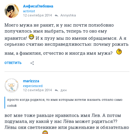
АнфисаГлебовна
activist
12 сентября 2014
Annyshka
Моего мужа не ранит, и у нас почти полюбовно
получилось имя выбрать, теперь то оно ему
нравится!
И к пузу мы по имени обращаемся. А я
серьезно считаю несправедливостью: почему рожать
нам, а фамилия, отчество и иногда имя мужа?
ОТВЕТИТЬ
marizzza
experienced
12 сентября 2014
дкн
просто когда родился, то имя которым хотели назвать отпало само
собой
вот мне тоже раньше нравилось имя Лев. А потом
подумала, ну какой у нас Лёва может родиться??
Лёвы они светленикие или рыженькие и обязательно