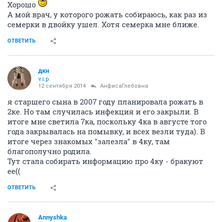
Хорошо
А мой врач, у которого рожать собираюсь, как раз из
семерки в двойку ушел. Хотя семерка мне ближе.
ОТВЕТИТЬ
дкн
v.i.p.
12 сентября 2014
АнфисаГлебовна
я старшего сына в 2007 году планировала рожать в
2ке. Но там случилась инфекция и его закрыли. В
итоге мне светила 7ка, поскольку 4ка в августе того
года закрывалась на помывку, и всех везли туда). В
итоге через знакомых "залезла" в 4ку, там
благополучно родила.
Тут стала собирать информацию про 4ку - бракуют
ее((
ОТВЕТИТЬ
Annyshka