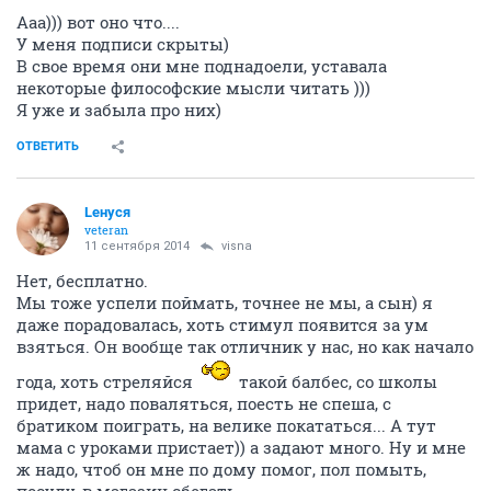
Ааа))) вот оно что....
У меня подписи скрыты)
В свое время они мне поднадоели, уставала
некоторые философские мысли читать )))
Я уже и забыла про них)
ОТВЕТИТЬ
Lенуся
veteran
11 сентября 2014
visna
Нет, бесплатно.
Мы тоже успели поймать, точнее не мы, а сын) я
даже порадовалась, хоть стимул появится за ум
взяться. Он вообще так отличник у нас, но как начало
года, хоть стреляйся
такой балбес, со школы
придет, надо поваляться, поесть не спеша, с
братиком поиграть, на велике покататься... А тут
мама с уроками пристает)) а задают много. Ну и мне
ж надо, чтоб он мне по дому помог, пол помыть,