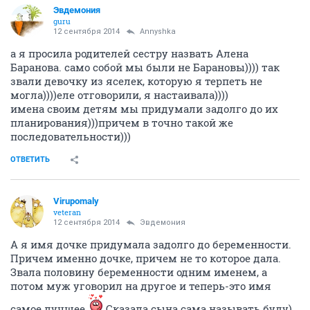
Эвдемония
guru
12 сентября 2014
Annyshka
а я просила родителей сестру назвать Алена
Баранова. само собой мы были не Барановы)))) так
звали девочку из яселек, которую я терпеть не
могла))))еле отговорили, я настаивала))))
имена своим детям мы придумали задолго до их
планирования)))причем в точно такой же
последовательности)))
ОТВЕТИТЬ
Virupomaly
veteran
12 сентября 2014
Эвдемония
А я имя дочке придумала задолго до беременности.
Причем именно дочке, причем не то которое дала.
Звала половину беременности одним именем, а
потом муж уговорил на другое и теперь-это имя
самое лучшее
Сказала сына сама называть буду)