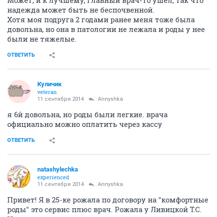
Может, и к лучшему, главный врач-то ушел, так что
надежда может быть не беспочвенной.
Хотя моя подруга 2 годами ранее меня тоже была
довольна, но она в патологии не лежала и роды у нее
были не тяжелые.
ОТВЕТИТЬ
Куличик
veteran
11 сентября 2014
Annyshka
я 6й довольна, но роды были легкие. врача
официально можно оплатить через кассу
ОТВЕТИТЬ
natashylechka
experienced
11 сентября 2014
Annyshka
Привет! Я в 25-ке рожала по договору на "комфортные
роды" это сервис плюс врач. Рожала у Ливицкой Т.С.