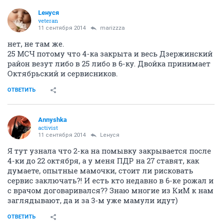
Lенуся
veteran
11 сентября 2014
marizzza
нет, не там же.
25 МСЧ потому что 4-ка закрыта и весь Дзержинский
район везут либо в 25 либо в 6-ку. Двойка принимает
Октябрьский и сервисников.
ОТВЕТИТЬ
Annyshka
activist
11 сентября 2014
Lенуся
Я тут узнала что 2-ка на помывку закрывается после
4-ки до 22 октября, а у меня ПДР на 27 ставят, как
думаете, опытные мамочки, стоит ли рисковать
сервис заключать?! И есть кто недавно в 6-ке рожал и
с врачом договаривался?? Знаю многие из КиМ к нам
заглядывают, да и за 3-м уже мамули идут)
ОТВЕТИТЬ