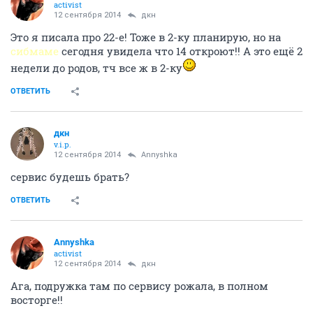
activist
12 сентября 2014
дкн
Это я писала про 22-е! Тоже в 2-ку планирую, но на
сибмаме
сегодня увидела что 14 откроют!! А это ещё 2
недели до родов, тч все ж в 2-ку
ОТВЕТИТЬ
дкн
v.i.p.
12 сентября 2014
Annyshka
сервис будешь брать?
ОТВЕТИТЬ
Annyshka
activist
12 сентября 2014
дкн
Ага, подружка там по сервису рожала, в полном
восторге!!