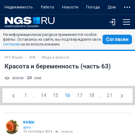
Недвижимость
Работа
Новости
Погода
Дом
На информационном ресурсе применяются cookie-
Согласен
файлы. Оставаясь на сайте, вы подтверждаете свое
согласие
на их использование.
НГС.Форум
SHE
Мода и красота
Красота и беременность (часть 63)
255343
1000
1
...
14
15
16
17
18
...
21
KVikki
guru
10 сентября 2014
Lенуся