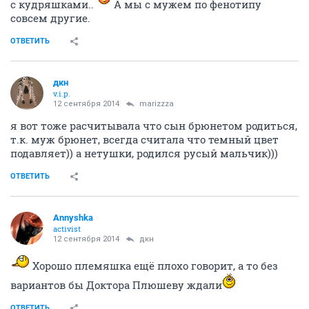
с кудряшками..
А мы с мужем по фенотипу
совсем другие.
ОТВЕТИТЬ
дкн
v.i.p.
12 сентября 2014
marizzza
я вот тоже расчитывала что сын брюнетом родиться,
т.к. муж брюнет, всегда считала что темный цвет
подавляет)) а нетушки, родился русый мальчик)))
ОТВЕТИТЬ
Annyshka
activist
12 сентября 2014
дкн
Хорошо племяшка ещё плохо говорит, а то без
вариантов бы Доктора Плюшеву ждали
ОТВЕТИТЬ