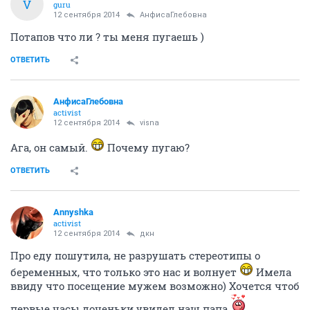
V
guru
12 сентября 2014
АнфисаГлебовна
Потапов что ли ? ты меня пугаешь )
ОТВЕТИТЬ
АнфисаГлебовна
activist
12 сентября 2014
visna
Ага, он самый.
Почему пугаю?
ОТВЕТИТЬ
Annyshka
activist
12 сентября 2014
дкн
Про еду пошутила, не разрушать стереотипы о
беременных, что только это нас и волнует
Имела
ввиду что посещение мужем возможно) Хочется чтоб
первые часы доченьки увидел наш папа