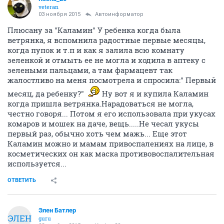
veteran
03 ноября 2015
Автоинформатор
Плюсану за "Каламин" У ребенка когда была
ветрянка, я вспомнила радостные первые месяцы,
когда пупок и т.п и как я залила всю комнату
зеленкой и отмыть ее не могла и ходила в аптеку с
зелеными пальцами, а там фармацевт так
жалостливо на меня посмотрела и спросила:" Первый
месяц, да ребенку?"
Ну вот я и купила Каламин
когда пришла ветрянка.Нарадоваться не могла,
честно говоря... Потом я его использовала при укусах
комаров и мошек на даче, вещь.....Не чесал укусы
первый раз, обычно хоть чем мажь... Еще этот
Каламин можно и мамам привоспалениях на лице, в
косметических он как маска противовоспалительная
используется...
ОТВЕТИТЬ
Элен Батлер
ЭЛЕН
guru