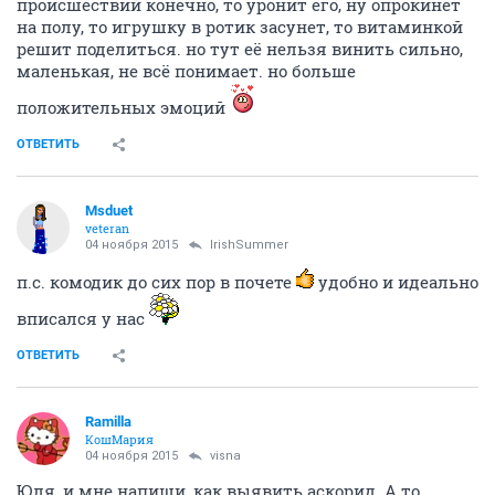
происшествий конечно, то уронит его, ну опрокинет
на полу, то игрушку в ротик засунет, то витаминкой
решит поделиться. но тут её нельзя винить сильно,
маленькая, не всё понимает. но больше
положительных эмоций
ОТВЕТИТЬ
Msduet
veteran
04 ноября 2015
IrishSummer
п.с. комодик до сих пор в почете
удобно и идеально
вписался у нас
ОТВЕТИТЬ
Ramilla
КошМария
04 ноября 2015
visna
Юля, и мне напиши, как выявить аскорид. А то