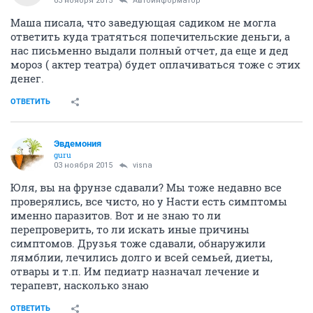
03 ноября 2015
Автоинформатор
Маша писала, что заведующая садиком не могла
ответить куда тратяться попечительские деньги, а
нас письменно выдали полный отчет, да еще и дед
мороз ( актер театра) будет оплачиваться тоже с этих
денег.
ОТВЕТИТЬ
Эвдемония
guru
03 ноября 2015
visna
Юля, вы на фрунзе сдавали? Мы тоже недавно все
проверялись, все чисто, но у Насти есть симптомы
именно паразитов. Вот и не знаю то ли
перепроверить, то ли искать иные причины
симптомов. Друзья тоже сдавали, обнаружили
лямблии, лечились долго и всей семьей, диеты,
отвары и т.п. Им педиатр назначал лечение и
терапевт, насколько знаю
ОТВЕТИТЬ