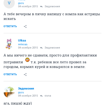
V
guru
04 ноября 2015
Эвдемония
А тебе вечером в личку напишу с компа как астрицы
искать
ОТВЕТИТЬ
Utkaa
veteran
04 ноября 2015
Эвдемония
А мы ничего не сдавали, просто для профилактики
потравили
т.к. ребенок все лето провел за
городом, кормил курей и ковырялся в земле.
ОТВЕТИТЬ
Эвдемония
guru
04 ноября 2015
visna
ага, пиши) жду)