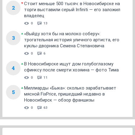
Стоит меньше 500 тысяч: в Новосибирске на
2
торги выставили серый Infiniti — его заложил
владелец
0
13
«Выйду хотя бы на молоко соберу»:
3
трогательная история уличного артиста, его
куклы-дворника Семена Степановича
0
6
В Новосибирске ищут дом голубоглазому
4
сфинксу после смерти хозяина — фото Тима
0
11
Миллиарды «Быка»: сколько зарабатывает
5
мясной FixPrice, пришедший недавно в
Новосибирск — обзор франшизы
0
63