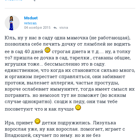
Msduet
veteran
04 ноября 2015
visna
Юль, ну у нас в саду одна мамочка (не работающая),
позволила себе лечить дочку от лямблей не водить
ее в сад 40 дней
строгая диета и т.д.... ну, а толку
то? пришла ее дочка в сад, тарелки , стаканы общие,
игрушки тоже... бессмысленно это в саду.
единственное, что когда их становится сильно много,
и организм перестает справляться, они забивают
протоки, вылезает аллергия, частые простуды,
короче ослабевает иммунитет, тогда имеет смысл их
потравить. но немозол тут не поможет (во всяком
случае однократно). сходи к педу, они там тебе
посоветуют что и как лучше
Ира, привет
детки подружились. Лизулька
взрослая уже, ну как взрослая. помогает, играет с
Владюшей, скучает по нему. но и не без