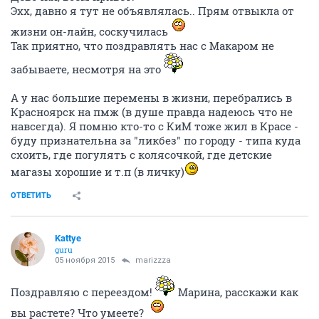
Эхх, давно я тут не объявлялась.. Прям отвыкла от
жизни он-лайн, соскучилась
Так приятно, что поздравлять нас с Макаром не
забываете, несмотря на это
А у нас большие перемены в жизни, перебрались в
Красноярск на пмж (в душе правда надеюсь что не
навсегда). Я помню кто-то с КиМ тоже жил в Красе -
буду признательна за "ликбез" по городу - типа куда
схоить, где погулять с колясочкой, где детские
магазы хорошие и т.п (в личку)
ОТВЕТИТЬ
Kattye
guru
05 ноября 2015
marizzza
Поздравляю с переездом!
Марина, расскажи как
вы растете? Что умеете?