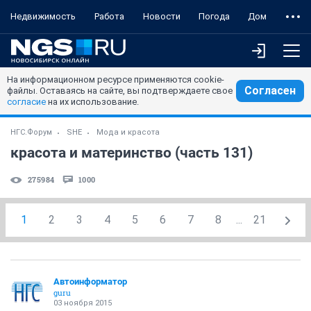
Недвижимость
Работа
Новости
Погода
Дом
На информационном ресурсе применяются cookie-
Согласен
файлы. Оставаясь на сайте, вы подтверждаете свое
согласие
на их использование.
НГС.Форум
SHE
Мода и красота
красота и материнство (часть 131)
275984
1000
1
2
3
4
5
6
7
8
...
21
Автоинформатор
guru
03 ноября 2015