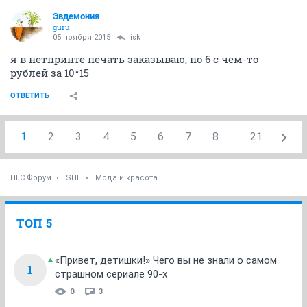
Эвдемония
guru
05 ноября 2015
isk
я в нетпринте печать заказываю, по 6 с чем-то
рублей за 10*15
ОТВЕТИТЬ
1
2
3
4
5
6
7
8
...
21
НГС.Форум
SHE
Мода и красота
ТОП 5
«Привет, детишки!» Чего вы не знали о самом
1
страшном сериале 90-х
0
3