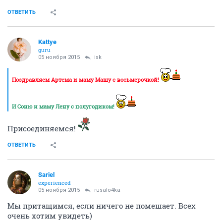
ОТВЕТИТЬ
Kattye
guru
05 ноября 2015
isk
Поздравляем Артема и маму Машу с восьмерочкой!
И Соню и маму Лену с полугодиком!
Присоединяемся!
ОТВЕТИТЬ
Sariel
experienced
05 ноября 2015
rusalo4ka
Мы притащимся, если ничего не помешает. Всех
очень хотим увидеть)