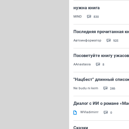
нужна книга
830
MIND
Последняя прочитанная кни
925
Автоинформатор
Посоветуйте книгу ужасов
8
AAnastasia
"Нацбест" длинный списо
246
Ne budu ni kem
Диалог с ИИ о романе «Ма
WVladimirrr
0
Сказки