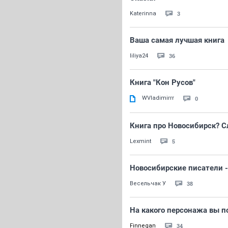
3
Katerinna
Ваша самая лучшая книга
36
liliya24
Книга "Кон Русов"
WVladimirrr
0
Книга про Новосибирск? С
5
Lexmint
Новосибирские писатели -
38
Весельчак У
На какого персонажа вы 
34
Finnegan