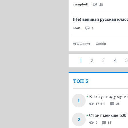
28
campbell
(Не) великая русская клас
1
Конг
НГС.Форум
Хобби
1
2
3
4
5
ТОП 5
Кто тут воду мути
1
17 411
28
Стоит меньше 500 т
2
0
13