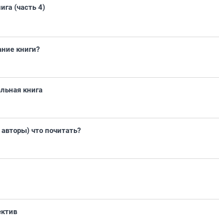
га (часть 4)
ание книги?
льная книга
авторы) что почитать?
ектив