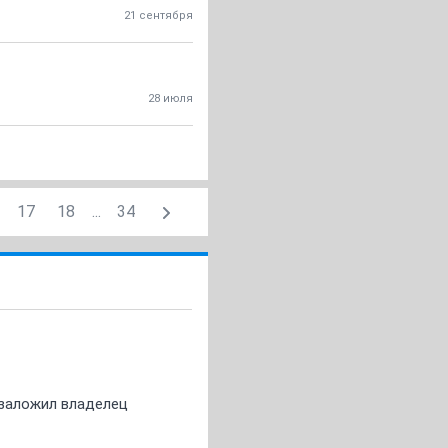
21 сентября
28 июля
17
18
...
34
о заложил владелец