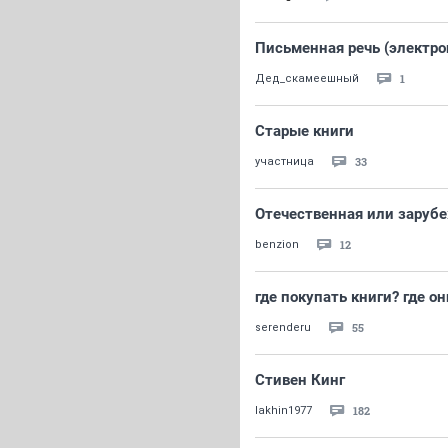
Письменная речь (электро
1
Дед_скамеешный
Старые книги
33
участница
Отечественная или заруб
12
benzion
где покупать книги? где о
55
serenderu
Стивен Кинг
182
lakhin1977