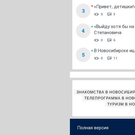
«Привет, детишки!
3
0
3
«Выйду хотя бы на
4
Степановича
0
6
В Новосибирске ищ
5
0
11
ЗНАКОМСТВА В НОВОСИБИ
ТЕЛЕПРОГРАММА В НО
ТУРИЗМ В Н
Полная версия