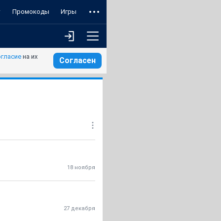
т
Промокоды
Игры
огласие
на их
Согласен
18 ноября
27 декабря