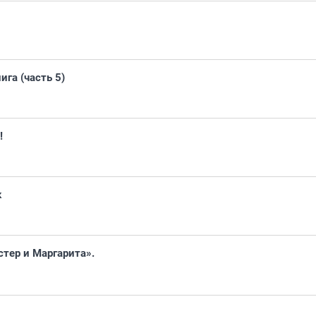
га (часть 5)
!
к
стер и Маргарита».