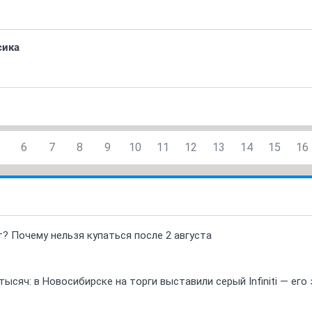
сика
6
7
8
9
10
11
12
13
14
15
16
т? Почему нельзя купаться после 2 августа
ысяч: в Новосибирске на торги выставили серый Infiniti — ег