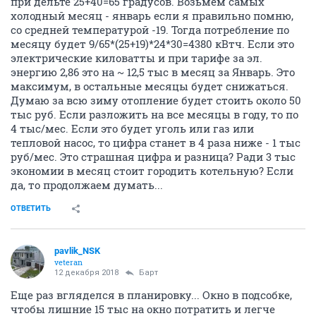
при дельте 25+40=65 градусов. Возьмем самых
холодный месяц - январь если я правильно помню,
со средней температурой -19. Тогда потребление по
месяцу будет 9/65*(25+19)*24*30=4380 кВтч. Если это
электрические киловатты и при тарифе за эл.
энергию 2,86 это на ~ 12,5 тыс в месяц за Январь. Это
максимум, в остальные месяцы будет снижаться.
Думаю за всю зиму отопление будет стоить около 50
тыс руб. Если разложить на все месяцы в году, то по
4 тыс/мес. Если это будет уголь или газ или
тепловой насос, то цифра станет в 4 раза ниже - 1 тыс
руб/мес. Это страшная цифра и разница? Ради 3 тыс
экономии в месяц стоит городить котельную? Если
да, то продолжаем думать...
ОТВЕТИТЬ
pavlik_NSK
veteran
12 декабря 2018
Барт
Еще раз вгляделся в планировку... Окно в подсобке,
чтобы лишние 15 тыс на окно потратить и легче