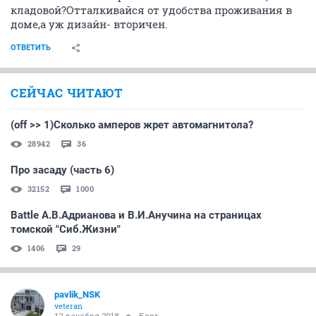
кладовой?Отталкивайся от удобства проживания в
доме,а уж дизайн- вторичен.
ОТВЕТИТЬ
СЕЙЧАС ЧИТАЮТ
(off >> 1)Сколько амперов жрет автомагнитола?
28942
36
Про засаду (часть 6)
32152
1000
Battle А.В.Адрианова и В.И.Анучина на страницах
томской "Сиб.Жизни"
1406
29
pavlik_NSK
veteran