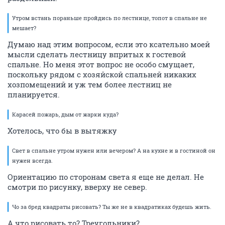
Утром встань пораньше пройдись по лестнице, топот в спальне не
мешает?
Думаю над этим вопросом, если это ксательно моей
мысли сделать лестницу впритых к гостевой
спальне. Но меня этот вопрос не особо смущает,
поскольку рядом с хозяйской спальней никаких
хозпомещений и уж тем более лестниц не
планируется.
Карасей пожарь, дым от жарки куда?
Хотелось, что бы в вытяжку
Свет в спальне утром нужен или вечером? А на кухне и в гостиной он
нужен всегда.
Ориентацию по сторонам света я еще не делал. Не
смотри по рисунку, вверху не север.
Чо за бред квадраты рисовать? Ты же не в квадратиках будешь жить.
А что рисовать то? Треугольники?