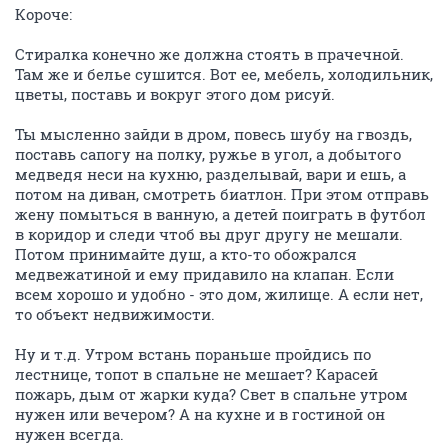
Короче:
Стиралка конечно же должна стоять в прачечной.
Там же и белье сушится. Вот ее, мебель, холодильник,
цветы, поставь и вокруг этого дом рисуй.
Ты мысленно зайди в дром, повесь шубу на гвоздь,
поставь сапогу на полку, ружье в угол, а добытого
медведя неси на кухню, разделывай, вари и ешь, а
потом на диван, смотреть биатлон. При этом отправь
жену помыться в ванную, а детей поиграть в футбол
в коридор и следи чтоб вы друг другу не мешали.
Потом принимайте душ, а кто-то обожрался
медвежатиной и ему придавило на клапан. Если
всем хорошо и удобно - это дом, жилище. А если нет,
то объект недвижимости.
Ну и т.д. Утром встань пораньше пройдись по
лестнице, топот в спальне не мешает? Карасей
пожарь, дым от жарки куда? Свет в спальне утром
нужен или вечером? А на кухне и в гостиной он
нужен всегда.