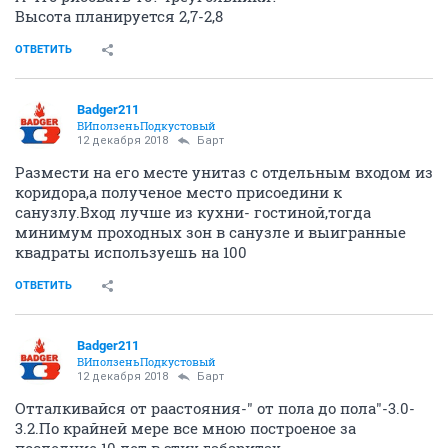
Высота планируется 2,7-2,8
ОТВЕТИТЬ
Badger211
ВИползеньПодкустовый
12 декабря 2018
Барт
Размести на его месте унитаз с отдельным входом из
коридора,а полученое место присоедини к
санузлу.Вход лучше из кухни- гостиной,тогда
минимум проходных зон в санузле и выигранные
квадраты используешь на 100
ОТВЕТИТЬ
Badger211
ВИползеньПодкустовый
12 декабря 2018
Барт
Отталкивайся от раастояния-" от пола до пола"-3.0-
3.2.По крайней мере все мною построеное за