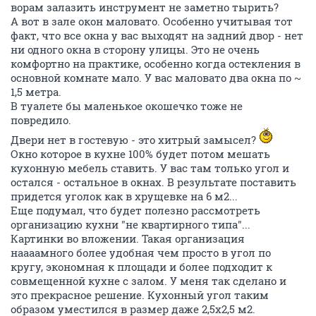
ворам залазить инструмент не заметно тырить?
А вот в зале окон маловато. Особенно учитывая тот
факт, что все окна у вас выходят на задний двор - нет
ни одного окна в сторону улицы. Это не очень
комфортно на практике, особенно когда остекления в
основной комнате мало. У вас маловато два окна по ~
1,5 метра.
В туалете бы маленькое окошечко тоже не
повредило.
Двери нет в гостевую - это хитрый замысел?
Окно которое в кухне 100% будет потом мешать
кухонную мебель ставить. У вас там только угол и
остался - остальное в окнах. В результате поставить
придется уголок как в хрущевке на 6 м2...
Еще подумал, что будет полезно рассмотреть
организацию кухни "не квартирного типа"...
Картинки во вложении. Такая организация
наааамного более удобная чем просто в угол по
кругу, экономная к площади и более подходит к
совмещенной кухне с залом. У меня так сделано и
это прекрасное решение. Кухонный угол таким
образом уместился в размер даже 2,5х2,5 м2.