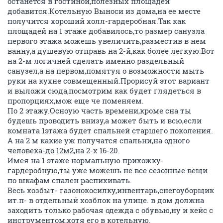
останется в гостиной,полезных площадей
добавится.Котельную Выноси из дома,на ее месте
получится хороший холл-гардеробная.Так как
площадей на 1 этаже добавилось,то размер санузла
первого этажа можешь увеличить,разместив в нем
ванну,а душевую отправь на 2-й,как более легкую.Вот
на 2-м логичней сделать именно раздельный
санузел,а на первом,помятуя о возможности мыть
руки на кухне совмещенный.Прорисуй этот вариант
и выложи сюда,посмотрим как будет глядеться в
пропорциях,мож еще че поменяем.
По 2 этажу.Осноую часть времени,кроме сна ты
будешь проводить внизу,а может быть и всю,если
комната 1этажа будет спальней старшего поколения.
А на 2 м какие уж получатся спальни,на одного
человека-до 12м2,на 2-х 16-20.
Имея на 1 этаже нормальную прихожку-
гардеробную,ты уже можешь не все сезонные вещи
по шкафам спален распихивать.
Весь хозбыт- газонокосилку,инвентарь,снегоуборщик
ит.п- в отдельный хозблок на улице. в дом должна
заходить только рабочая одежда с обувью,ну и кейс с
инструментом,хотя его в котельную.