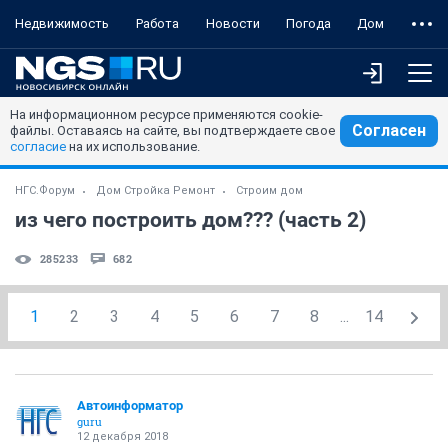
Недвижимость
Работа
Новости
Погода
Дом
На информационном ресурсе применяются cookie-
Согласен
файлы. Оставаясь на сайте, вы подтверждаете свое
согласие
на их использование.
НГС.Форум
Дом Стройка Ремонт
Строим дом
из чего построить дом??? (часть 2)
285233
682
1
2
3
4
5
6
7
8
...
14
Автоинформатор
guru
12 декабря 2018