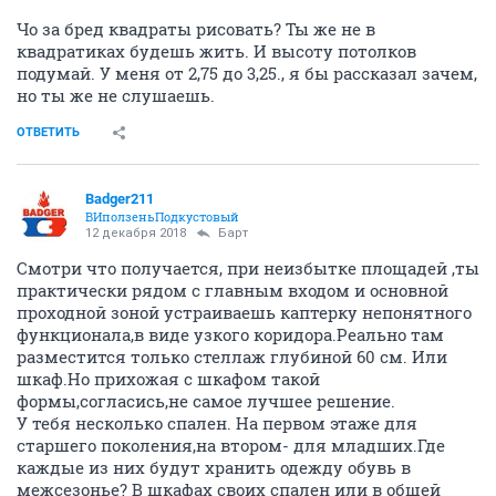
Чо за бред квадраты рисовать? Ты же не в
квадратиках будешь жить. И высоту потолков
подумай. У меня от 2,75 до 3,25., я бы рассказал зачем,
но ты же не слушаешь.
ОТВЕТИТЬ
Badger211
ВИползеньПодкустовый
12 декабря 2018
Барт
Смотри что получается, при неизбытке площадей ,ты
практически рядом с главным входом и основной
проходной зоной устраиваешь каптерку непонятного
функционала,в виде узкого коридора.Реально там
разместится только стеллаж глубиной 60 см. Или
шкаф.Но прихожая с шкафом такой
формы,согласись,не самое лучшее решение.
У тебя несколько спален. На первом этаже для
старшего поколения,на втором- для младших.Где
каждые из них будут хранить одежду обувь в
межсезонье? В шкафах своих спален или в общей