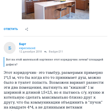
ОТВЕТИТЬ
Барт
Б
experienced
12 декабря 2018
Badger211
Вот на этой маленькой картинке этот коридорчик зачем? площадей
дофига?
Этот коридорчик- это тамбур, размерами примерно
1*1,5 м, что бы когда кто то принимает душ, можно
было в туалет попасть. Возможен вариант разнести
эти два помещения, вытянуть их "кишкой" 1 м
шириной и длиной 1,5+2,5, но я пытаюсь с/у, кухню и
котельную сделать максимально близко друг к
другу, что бы коммуникации объединить в "пучок"
на квадрате 4*4, а не длинными ветками