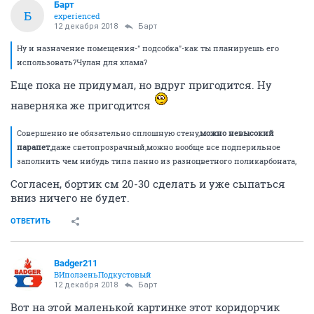
Барт
Б
experienced
12 декабря 2018
Барт
Ну и назначение помещения-" подсобка"-как ты планируешь его
использовать?Чулан для хлама?
Еще пока не придумал, но вдруг пригодится. Ну
наверняка же пригодится
Совершенно не обязательно сплошную стену,
можно невысокий
парапет
,даже светопрозрачный,можно вообще все подперильное
заполнить чем нибудь типа панно из разноцветного поликарбоната,
Согласен, бортик см 20-30 сделать и уже сыпаться
вниз ничего не будет.
ОТВЕТИТЬ
Badger211
ВИползеньПодкустовый
12 декабря 2018
Барт
Вот на этой маленькой картинке этот коридорчик