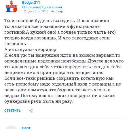
Badger211
ВИползеньПодкустовый
12 декабря 2018
Барт
Ты из ванной будешь выходить .И как правило
тогда,когда все помещение в функционале
гостиной.А кухней оно( а точнее только часть его)
только когда готовишь. И что такого,даже если
готовишь
А из санузла-в коридор.
И если уж ты вынужден идти на эконом вариант,то
определенные издержки неизбежны.Другое дело,что
ты должен для себя четко определить что для тебя
неприемлемо в принципе,а что не критично.
Если все-таки решишь сохранить котельную как
есть-полюбому надо отдельный вход с веранды,а не
через дом,помятуя,что будешь таскать уголь в
ведрах.Потому как на таких площадях ни о какой
бункеровке речи быть ни разу.
ОТВЕТИТЬ
Барт