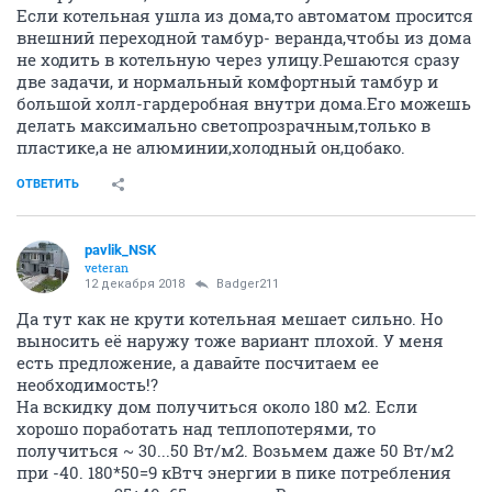
Если котельная ушла из дома,то автоматом просится
внешний переходной тамбур- веранда,чтобы из дома
не ходить в котельную через улицу.Решаются сразу
две задачи, и нормальный комфортный тамбур и
большой холл-гардеробная внутри дома.Его можешь
делать максимально светопрозрачным,только в
пластике,а не алюминии,холодный он,цобако.
ОТВЕТИТЬ
pavlik_NSK
veteran
12 декабря 2018
Badger211
Да тут как не крути котельная мешает сильно. Но
выносить её наружу тоже вариант плохой. У меня
есть предложение, а давайте посчитаем ее
необходимость!?
На вскидку дом получиться около 180 м2. Если
хорошо поработать над теплопотерями, то
получиться ~ 30...50 Вт/м2. Возьмем даже 50 Вт/м2
при -40. 180*50=9 кВтч энергии в пике потребления