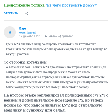
Продолжение топика
"из чего построить дом???"
ОТВЕТИТЬ
Барт
Б
experienced
12 декабря 2018
Автоинформатор
Где у тебя главный вход-со стороны гостиной или котельной?
Главный,в смысле которым пользуются ежедневно,а не для выхода во
внутрь участка?
Со стороны котельной.
А вот с санузлом....если у тебя два этажа и на втором тоже спальни,то
санузел там должен быть по определению.Может не столь
полноразмерный,как на первом,с ванной, а с душкабиной, но тем не
менее.Поменяй местами маленький тпмбурок и унитазную,получишь
более комфортное решение без потерь полезной площади.
На втором этаже запланировал полноценный с/у 2*3 с
ванной и дополнительное помещение 1*2, но теперь
понимаю, что надо минимум 1,5*2 под стиральную
машинку и сушилку для белья.