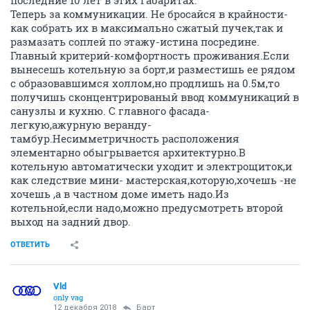
последние 10 лет в этих габаритах.
Теперь за коммуникации. Не бросайся в крайности-
как собрать их в максимально сжатый пучек,так и
размазать соплей по этажу-истина посредине.
Главный критерий-комфортность проживания.Если
вынесешь котельную за борт,и разместишь ее рядом
с образовавшимся холлом,но продлишь на 0.5м,то
получишь сконцентрированый ввод коммуникаций в
санузлы и кухню. С главного фасада-
легкую,ажурную веранду-
тамбур.Несимметричность расположения
элементарно обыгрывается архитектурно.В
котельную автоматически уходит и электрощиток,и
как следствие мини- мастерская,которую,хочешь -не
хочешь ,а в частном доме иметь надо.Из
котельной,если надо,можно предусмотреть второй
выход на задний двор.
ОТВЕТИТЬ
Vld
only vag
12 декабря 2018
Барт