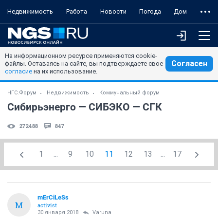
Недвижимость
Работа
Новости
Погода
Дом
На информационном ресурсе применяются cookie-
Согласен
файлы. Оставаясь на сайте, вы подтверждаете свое
согласие
на их использование.
НГС.Форум
Недвижимость
Коммунальный форум
Сибирьэнерго — СИБЭКО — СГК
272488
847
1
...
9
10
11
12
13
...
17
mErCiLeSs
M
activist
30 января 2018
Varuna