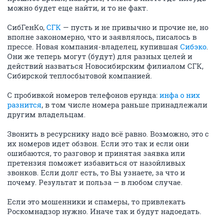
можно будет еще найти, и то не факт.
СибГенКо,
СГК
— пусть и не привычно и прочие не, но
вполне закономерно, что и заявлялось, писалось в
прессе. Новая компания-владелец, купившая
Сибэко
.
Они же теперь могут (будут) для разных целей и
действий назваться Новосибирским филиалом СГК,
Сибирской теплосбытовой компанией.
С пробивкой номеров телефонов ерунда:
инфа о них
разнится
, в том числе номера раньше принадлежали
другим владельцам.
Звонить в ресурснику надо всё равно. Возможно, это с
их номеров идет обзвон. Если это так и если они
ошибаются, то разговор и принятая заявка или
претензия поможет избавиться от назойливых
звонков. Если долг есть, то Вы узнаете, за что и
почему. Результат и польза — в любом случае.
Если это мошенники и спамеры, то привлекать
Роскомнадзор нужно. Иначе так и будут надоедать.