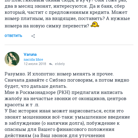
два в месяц звонят, интересуются. Да и банк, сбер
который, частит с предложениями кредита. Может
номер платным, на входящие, поставить? А нужные
номера на новую симку перевести?
ОТВЕТИТЬ
Varuna
nacida libre
12 июля 2018
eldely
Разумно. И хлопотно: номер менять и прочее.
Сначала давайте с Сибэко поговорим, а потом видно
будет, что дальше делать.
Мне в Роскмонадзоре (РКН) предлагали написать
жалобу на нечастые звонки от оконщиков, центров
красоты и т .п.
У Вас история иная может нарисоваться, если это
звонят мошенники всё-таки: умышленное введение
в заблуждение (о наличии долга), побуждение к
опасным для Вашего финансового положения
действиям (за Ваш звонок для уточнения