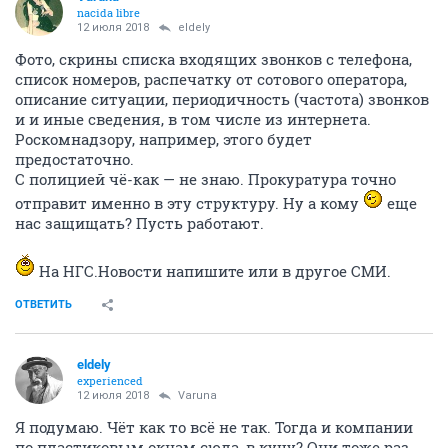
nacida libre
12 июля 2018
eldely
Фото, скрины списка входящих звонков с телефона,
список номеров, распечатку от сотового оператора,
описание ситуации, периодичность (частота) звонков
и и иные сведения, в том числе из интернета.
Роскомнадзору, например, этого будет
предостаточно.
С полицией чё-как — не знаю. Прокуратура точно
отправит именно в эту структуру. Ну а кому
еще
нас защищать? Пусть работают.
На НГС.Новости напишите или в другое СМИ.
ОТВЕТИТЬ
eldely
experienced
12 июля 2018
Varuna
Я подумаю. Чёт как то всё не так. Тогда и компании
по пластиковым окнам сюда, в кучу? Они тоже раз,