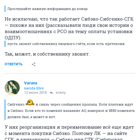
Прослушайте важную информацию до конца
Не исключаю, что так работает Сибэко-Сибгенко-СГК
— похоже на них (рассказывали люди свои истории о
взаимоотношениях с РСО на тему оплаты установки
ОДПУ).
пусть звонят собственнику лицевого счёта, если есть претензии.
Так, может, и собственнику звонят.
ОТВЕТИТЬ
Varuna
nacida libre
12 июля 2018
eldely
Сибгенко
и связь через сообщения пропала. Хотя платежи идут
в Сибэко. Если кто то поменял название АО, наверное и ИНН поменять
должен был, а может и нет.
У них реорганизация и переименование всё еще идет
с момента покупки Сибэко. Поэтому ЛК — на сайте
СГК, в квитанциях — Сибэко или СТК (Сибирская