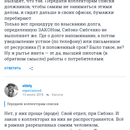
Выходит, что так. Передали коллекторам списки
должников, чтобы самим не заниматься этими
делом, и сидят дальше в своих офисах, бумажки
перебирают.
Только вот процедуру по взысканию долга,
определенную ЗАКОНом, Сибэко-Сибгенко не
выполняет же. Где о долге напоминание, а потом
уведомление устное (по телефону) или письменное
от ресурсника (!) в положенный срок? Было такое, не?
Ну и рытье инета — эт да, высший пилотаж (в
обратном смысле) работы с потребителями.
ОТВЕТИТЬ
eldely
experienced
15 июля 2018
Varuna
Передали коллекторам списки
Нет, у них проще (вроде). Свой отдел, при Сибэко. И
закон о коллекторах на них не распространяется. Всё
в рамках разрешенных самим человеком,