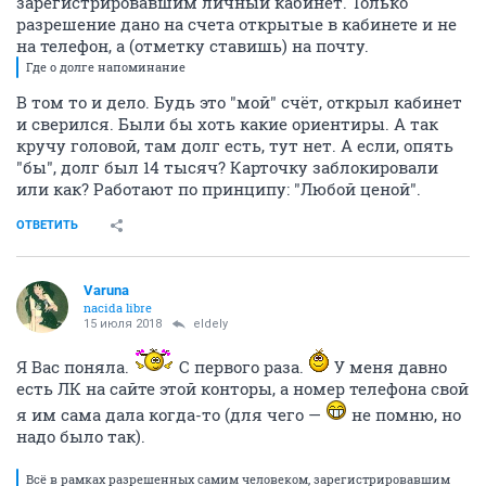
зарегистрировавшим личный кабинет. Только
разрешение дано на счета открытые в кабинете и не
на телефон, а (отметку ставишь) на почту.
Где о долге напоминание
В том то и дело. Будь это "мой" счёт, открыл кабинет
и сверился. Были бы хоть какие ориентиры. А так
кручу головой, там долг есть, тут нет. А если, опять
"бы", долг был 14 тысяч? Карточку заблокировали
или как? Работают по принципу: "Любой ценой".
ОТВЕТИТЬ
Varuna
nacida libre
15 июля 2018
eldely
Я Вас поняла.
С первого раза.
У меня давно
есть ЛК на сайте этой конторы, а номер телефона свой
я им сама дала когда-то (для чего —
не помню, но
надо было так).
Всё в рамках разрешенных самим человеком, зарегистрировавшим