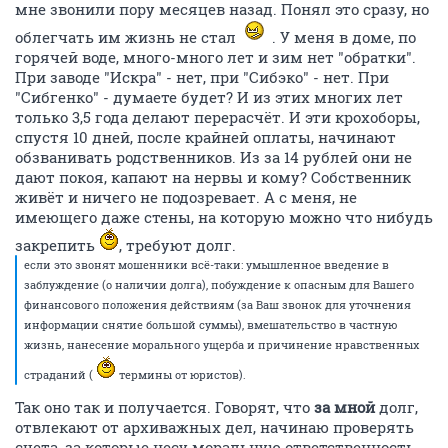
мне звонили пору месяцев назад. Понял это сразу, но
облегчать им жизнь не стал
. У меня в доме, по
горячей воде, много-много лет и зим нет "обратки".
При заводе "Искра" - нет, при "Сибэко" - нет. При
"Сибгенко" - думаете будет? И из этих многих лет
только 3,5 года делают перерасчёт. И эти крохоборы,
спустя 10 дней, после крайней оплаты, начинают
обзванивать родственников. Из за 14 рублей они не
дают покоя, капают на нервы и кому? Собственник
живёт и ничего не подозревает. А с меня, не
имеющего даже стены, на которую можно что нибудь
закрепить
, требуют долг.
если это звонят мошенники всё-таки: умышленное введение в
заблуждение (о наличии долга), побуждение к опасным для Вашего
финансового положения действиям (за Ваш звонок для уточнения
информации снятие большой суммы), вмешательство в частную
жизнь, нанесение морального ущерба и причинение нравственных
страданий (
термины от юристов).
Так оно так и получается. Говорят, что
за мной
долг,
отвлекают от архиважных дел, начинаю проверять
счета, за которые несу моральную ответственность