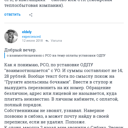
теплосбытовая компания).
ОТВЕТИТЬ
eldely
experienced
12 июля 2018
Varuna
Добрый вечер.
о взаимоотношениях с РСО на тему оплаты установки ОДПУ
Как я понимаю, РСО, по установке ОДПУ
"взаимоотношается" с УО. И суммы составляют не 14;
28 рублей. Вообще текст бота по смыслу похож на
"Грузите апельсины бочками". Ввести в ступор и
вынудить перезвонить на их номер. Обращение
безличное, адрес или лицевой не называется, куда
платить неизвестно. В личном кабинете, с оплатой,
полный порядок.
Собственникам не звонят, узнавал. Наверное
позвоню в сибэко, а может почту найду в своей
переписке, если не удалил. Попозже.
К слову, месяца 2 назад мне звонили с Сибэко. Звонок