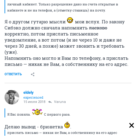
личный кабинет. Только разрешение дано на счета открытые в
кабинете и не на телефон, а (отметку ставишь) на почту.
Я о другом гутарю мысли
мои вслух. По закону
Сибэко должно сначала напомнить
ласково
корректно, потом прислать письменное
уведомление, а вот потом (и не через 10 и даже не
через 30 дней, а позже) может звонить и требовать
(уже).
Напомнить оно могло и Вам по телефону, а прислать
письмо — никак не Вам, а собственнику на его адрес.
ОТВЕТИТЬ
eldely
experienced
15 июля 2018
Varuna
Я Вас поняла.
С первого раза.
Делаю вывод - брюнетка
.
прислать письмо — никак не Вам, а собственнику на его адрес