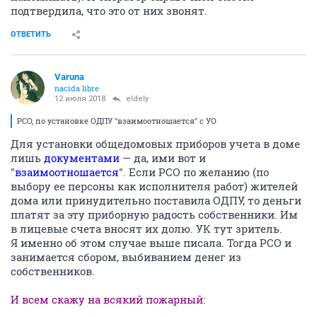
подтвердила, что это от них звонят.
ОТВЕТИТЬ
Varuna
nacida libre
12 июля 2018
eldely
РСО, по установке ОДПУ "взаимоотношается" с УО
Для установки общедомовых приборов учета в доме
лишь
документами
— да, ими вот и
"
взаимоотношается
". Если РСО по желанию (по
выбору ее персоны как исполнителя работ) жителей
дома или принудительно поставила ОДПУ, то деньги
платят за эту приборную радость собственники. Им
в лицевые счета вносят их долю. УК тут зритель.
Я именно об этом случае выше писала. Тогда РСО и
занимается сбором, выбиванием денег из
собственников.
И всем скажу на всякий пожарный: