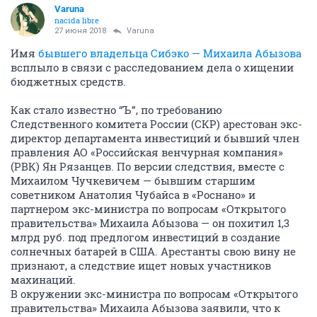
Varuna
nacida libre
27 июня 2018
Varuna
Имя
бывшего владельца Сибэко — Михаила Абызова
всплыло в связи с расследованием дела о хищении
бюджетных средств.
Как стало известно “Ъ”, по требованию
Следственного комитета России (СКР) арестован экс-
директор департамента инвестиций и бывший член
правления АО «Российская венчурная компания»
(РВК) Ян Рязанцев. По версии следствия, вместе с
Михаилом Чучкевичем — бывшим старшим
советником Анатолия Чубайса в «Роснано» и
партнером экс-министра по вопросам «Открытого
правительства» Михаила Абызова — он похитил 1,3
млрд руб. под предлогом инвестиций в создание
солнечных батарей в США. Арестанты свою вину не
признают, а следствие ищет новых участников
махинаций.
В окружении экс-министра по вопросам «Открытого
правительства» Михаила Абызова заявили, что к