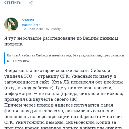
ОТВЕТИТЬ
Varuna
nacida libre
12 июля 2018
eldely
Я тут небольшое расследование по Вашим данным
провела.
Личный кабинет Сибэко, в начале года, без уведомления, превратился
в ... Сибгенко
Вчера зашла по старой ссылке на сайт Сибэко и
увидела ЭТО — страницу СГК. Ужасный по цвету и
загруженности сайт. Хоть ЛК перенесли без проблем
(вход-выход работает). Где у них теперь новости,
информация — не нашла (правда, сильно и не искала,
проверяла живучесть своего ЛК).
Причем через поиск в яндексе получается такая
фигня: находишь sibeсо.su, нажимаешь ссылку и
попадаешь по переадресации на sibgеnсо.ru — на сайт
СГК. Уничтожили, демоны, сибэковский. Копии за
прошлое время, наверное, только в инете где-нибудь