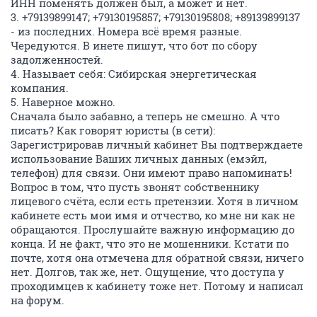
ИНН поменять должен был, а может и нет.
3. +79139899147; +79130195857; +79130195808; +89139899137
- из последних. Номера всё время разные.
Чередуются. В инете пишут, что бот по сбору
задолженностей.
4. Называет себя: Сибирская энергетическая
компания.
5. Наверное можно.
Сначала было забавно, а теперь не смешно. А что
писать? Как говорят юристы (в сети):
Зарегистрировав личный кабинет Вы подтверждаете
использование Ваших личных данных (емэйл,
телефон) для связи. Они имеют право напоминать!
Вопрос в том, что пусть звонят собственнику
лицевого счёта, если есть претензии. Хотя в личном
кабинете есть мои имя и отчество, ко мне ни как не
обращаются. Прослушайте важную информацию до
конца. И не факт, что это не мошенники. Кстати по
почте, хотя она отмечена для обратной связи, ничего
нет. Долгов, так же, нет. Ощущение, что доступа у
проходимцев к кабинету тоже нет. Потому и написал
на форум.