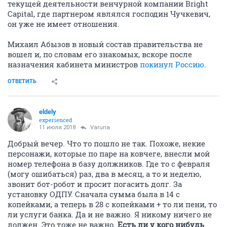
текущей деятельности венчурной компании Bright
Capital, где партнером являлся господин Чучкевич,
он уже не имеет отношения.
Михаил Абызов в новый состав правительства не
вошел и, по словам его знакомых, вскоре после
назначения кабинета министров
покинул Россию
.
ОТВЕТИТЬ
eldely
experienced
11 июля 2018
Varuna
Добрый вечер. Что то пошло не так. Похоже, некие
персонажи, которые по паре на ковчеге, внесли мой
номер телефона в базу должников. Где то с февраля
(могу ошибаться) раз, два в месяц, а то и неделю,
звонит бот-робот и просит погасить долг. За
установку ОДПУ. Сначала сумма была в 14 с
копейками, а теперь в 28 с копейками + то ли пени, то
ли услуги банка. Да и не важно. Я никому ничего не
должен. Это тоже не важно.
Есть ли у кого нибудь