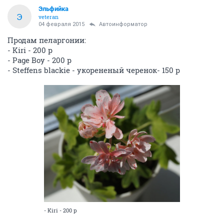
Эльфийка
Э
veteran
04 февраля 2015
Автоинформатор
Продам пеларгонии:
- Kiri - 200 р
- Page Boy - 200 р
- Steffens blackie - укорененый черенок- 150 р
- Kiri - 200 р