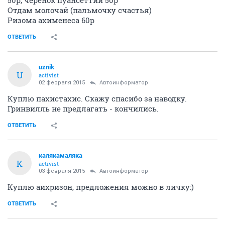
50р, черенок пуансеттии 50р
Отдам молочай (пальмочку счастья)
Ризома ахименеса 60р
ОТВЕТИТЬ
uznik
U
activist
02 февраля 2015
Автоинформатор
Куплю пахистахис. Скажу спасибо за наводку.
Гринвилль не предлагать - кончились.
ОТВЕТИТЬ
калякамаляка
К
activist
03 февраля 2015
Автоинформатор
Куплю аихризон, предложения можно в личку:)
ОТВЕТИТЬ