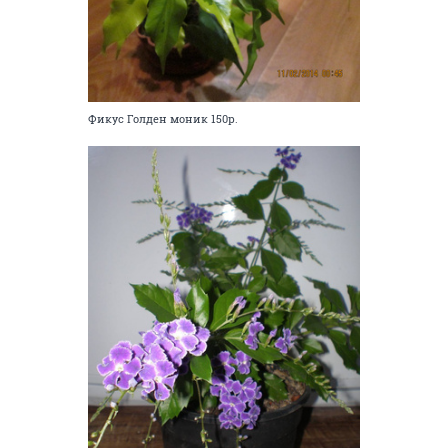
Фикус Голден моник 150р.