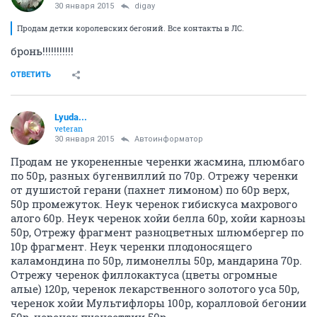
30 января 2015
digay
Продам детки королевских бегоний. Все контакты в ЛС.
бронь!!!!!!!!!!!
ОТВЕТИТЬ
Lyuda...
veteran
30 января 2015
Автоинформатор
Продам не укорененные черенки жасмина, плюмбаго
по 50р, разных бугенвиллий по 70р. Отрежу черенки
от душистой герани (пахнет лимоном) по 60р верх,
50р промежуток. Неук черенок гибискуса махрового
алого 60р. Неук черенок хойи белла 60р, хойи карнозы
50р, Отрежу фрагмент разноцветных шлюмбергер по
10р фрагмент. Неук черенки плодоносящего
каламондина по 50р, лимонеллы 50р, мандарина 70р.
Отрежу черенок филлокактуса (цветы огромные
алые) 120р, черенок лекарственного золотого уса 50р,
черенок хойи Мультифлоры 100р, коралловой бегонии