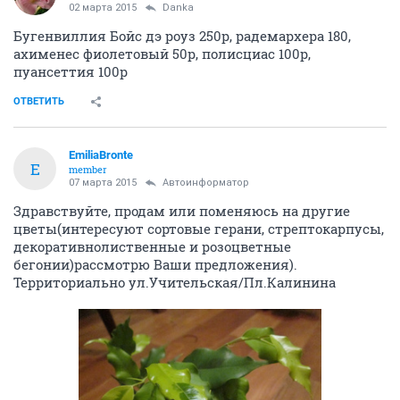
02 марта 2015
Danka
Бугенвиллия Бойс дэ роуз 250р, радемархера 180,
ахименес фиолетовый 50р, полисциас 100р,
пуансеттия 100р
ОТВЕТИТЬ
EmiliaBronte
E
member
07 марта 2015
Автоинформатор
Здравствуйте, продам или поменяюсь на другие
цветы(интересуют сортовые герани, стрептокарпусы,
декоративнолиственные и розоцветные
бегонии)рассмотрю Ваши предложения).
Территориально ул.Учительская/Пл.Калинина