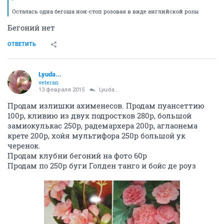
Осталась одна бегоша нон-стоп розовая в виде английской розы
Бегоний нет
ОТВЕТИТЬ
Lyuda...
veteran
13 февраля 2015
Lyuda...
Продам излишки ахименесов. Продам пуансеттию
100р, кливию из двух подростков 280р, большой
замиокулькас 250р, радемархера 200р, аглаонема
крете 200р, хойя мультифора 250р большой ук
черенок.
Продам клубни бегоний на фото 60р
Продам по 250р буги Голден танго и бойс де роуз