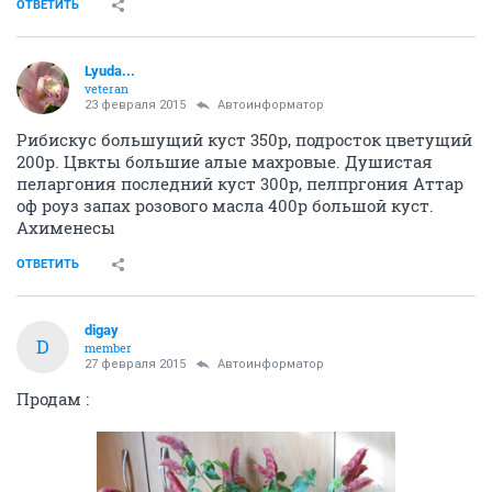
ОТВЕТИТЬ
Lyuda...
veteran
23 февраля 2015
Автоинформатор
Рибискус большущий куст 350р, подросток цветущий
200р. Цвкты большие алые махровые. Душистая
пеларгония последний куст 300р, пелпргония Аттар
оф роуз запах розового масла 400р большой куст.
Ахименесы
ОТВЕТИТЬ
digay
D
member
27 февраля 2015
Автоинформатор
Продам :