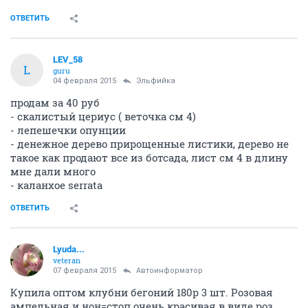
ОТВЕТИТЬ
LEV_58
L
guru
04 февраля 2015
Эльфийка
продам за 40 руб
- скалистый цериус ( веточка см 4)
- лепешечки опунции
- денежное дерево прирощенные листики, дерево не
такое как продают все из ботсада, лист см 4 в длину
мне дали много
- каланхое serrata
ОТВЕТИТЬ
Lyuda...
veteran
07 февраля 2015
Автоинформатор
Купила оптом клубни бегоний 180р 3 шт. Розовая
ампельная и нон=стоп очень красивая в виде роз.