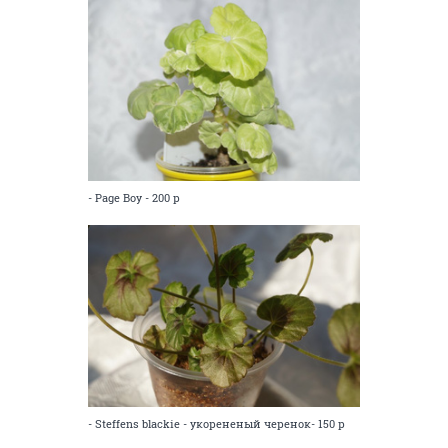
- Page Boy - 200 р
- Steffens blackie - укорененый черенок- 150 р