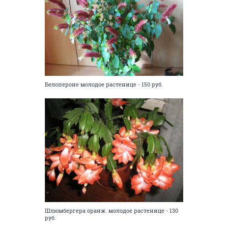
Белопероне молодое растенице - 150 руб.
Шлюмбергера оранж. молодое растенице - 130
руб.