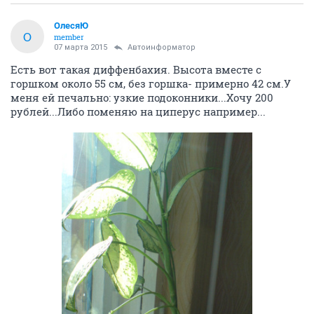
ОлесяЮ
О
member
07 марта 2015
Автоинформатор
Есть вот такая диффенбахия. Высота вместе с
горшком около 55 см, без горшка- примерно 42 см.У
меня ей печально: узкие подоконники...Хочу 200
рублей...Либо поменяю на циперус например...