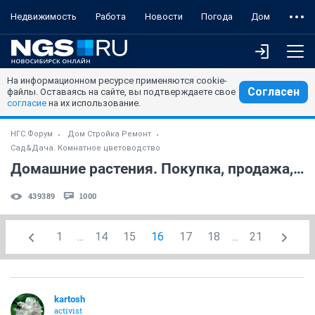
Недвижимость
Работа
Новости
Погода
Дом
На информационном ресурсе применяются cookie-
Согласен
файлы. Оставаясь на сайте, вы подтверждаете свое
согласие
на их использование.
НГС.Форум
Дом Стройка Ремонт
Сад&Дача. Комнатное цветоводство
Домашние растения. Покупка, продажа, поиск. (часть 6)
439389
1000
1
...
14
15
16
17
18
...
21
kartosh
activist