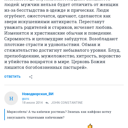
людей: мужчин нельзя будет отличить от женщин
из‑за бесстыдства в одежде и прическах. Люди
огрубеют, ожесточатся, одичают, сделаются как
звери искушениями антихриста. Перестанут
уважать родителей и стариков, исчезнет любовь.
Изменятся и христианские обычаи и поведение.
Скромность и целомудрие забудутся. Возобладают
плотские страсти и удовольствия. Обман и
стяжательство достигнут небывалого уровня. Блуд,
прелюбодеяние, мужеложество, хитрость, воровство
и убийства воцарятся в мире. Церковь Божия
лишится богобоязненных пастырей».
ОТВЕТИТЬ
Новодворcкая_ВИ
Н
guru
18 июля 2014
JOHN CONSTANTINE
Марисобель! А ты кабачки ростишь? Знаешь как кайфово вотку
закусывать тушеными кабачками?