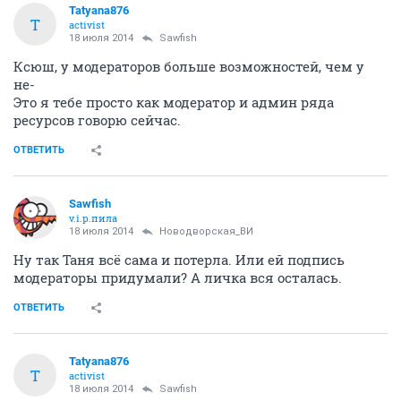
Tatyana876
T
activist
18 июля 2014
Sawfish
Ксюш, у модераторов больше возможностей, чем у
не-
Это я тебе просто как модератор и админ ряда
ресурсов говорю сейчас.
ОТВЕТИТЬ
Sawfish
v.i.p.пила
18 июля 2014
Новодворcкая_ВИ
Ну так Таня всё сама и потерла. Или ей подпись
модераторы придумали? А личка вся осталась.
ОТВЕТИТЬ
Tatyana876
T
activist
18 июля 2014
Sawfish