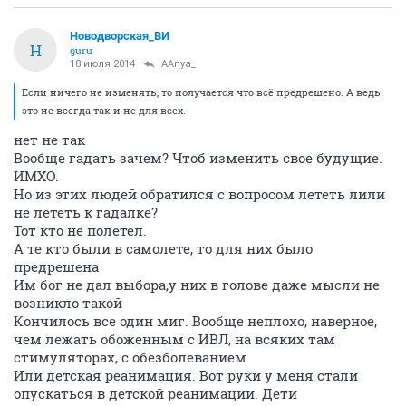
Новодворcкая_ВИ
Н
guru
18 июля 2014
AAnya_
Если ничего не изменять, то получается что всё предрешено. А ведь
это не всегда так и не для всех.
нет не так
Вообще гадать зачем? Чтоб изменить свое будущие.
ИМХО.
Но из этих людей обратился с вопросом лететь лили
не лететь к гадалке?
Тот кто не полетел.
А те кто были в самолете, то для них было
предрешена
Им бог не дал выбора,у них в голове даже мысли не
возникло такой
Кончилось все один миг. Вообще неплохо, наверное,
чем лежать обоженным с ИВЛ, на всяких там
стимуляторах, с обезболеванием
Или детская реанимация. Вот руки у меня стали
опускаться в детской реанимации. Дети