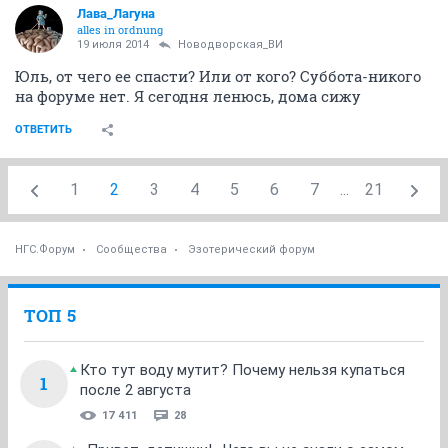
Лава_Лагуна
alles in ordnung
19 июля 2014
Новодворcкая_ВИ
Юль, от чего ее спасти? Или от кого? Суббота-никого
на форуме нет. Я сегодня ленюсь, дома сижу
ОТВЕТИТЬ
1
2
3
4
5
6
7
...
21
НГС.Форум
Сообщества
Эзотерический форум
ТОП 5
Кто тут воду мутит? Почему нельзя купаться
1
после 2 августа
17 411
28