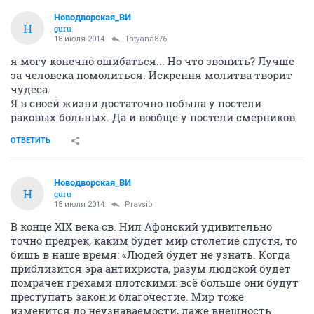
Новодворcкая_ВИ
Н
guru
18 июля 2014
Tatyana876
я могу конечно ошибаться... Но что звонить? Лучше
за человека помолиться. Искрення молитва творит
чудеса.
Я в своей жизни достаточно побыла у постели
раковых больных. Да и вообще у постели смерников
ОТВЕТИТЬ
Новодворcкая_ВИ
Н
guru
18 июля 2014
Pravsib
В конце XIX века св. Нил Афонский удивительно
точно предрек, каким будет мир столетие спустя, то
бишь в наше время: «Людей будет не узнать. Когда
приблизится эра антихриста, разум людской будет
помрачен грехами плотскими: всё больше они будут
преступать закон и благочестие. Мир тоже
изменится до неузнаваемости, даже внешность