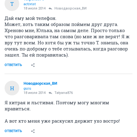
T
activist
18 июля 2014
Новодворcкая_ВИ
Дай ему мой телефон.
Может, хоть таким образом поймем друг друга.
Хреново мне, Юлька, на самом деле. Просто только
что разговаривала там снова (но мне ж не верят! Я ж
вру тут всем. Но хотя бы уж ты точно Т. знаешь, она
очень по-доброму о тебе отзывалась, когда разговор
зашел. Ты ей понравилась).
ОТВЕТИТЬ
Новодворcкая_ВИ
Н
guru
18 июля 2014
Tatyana876
Я хитрая и льстивая. Поэтому могу многим
нравиться.
А вот кто меня уже раскусил держит ухо востро!
ОТВЕТИТЬ