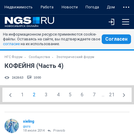
Недвижимость
Работа
Новости
Погода
Дом
На информационном ресурсе применяются cookie-
Согласен
файлы. Оставаясь на сайте, вы подтверждаете свое
согласие
на их использование.
НГС.Форум
Сообщества
Эзотерический форум
КОФЕЙНЯ (Часть 4)
242663
1000
1
2
3
4
5
6
7
...
21
xieling
guru
18 июля 2014
Pravsib