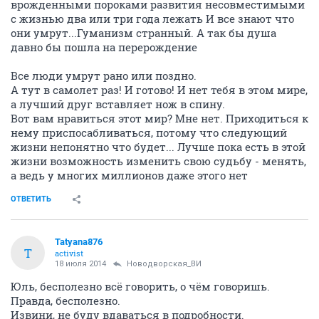
врожденными пороками развития несовместимыми
с жизнью два или три года лежать И все знают что
они умрут...Гуманизм странный. А так бы душа
давно бы пошла на перерождение
Все люди умрут рано или поздно.
А тут в самолет раз! И готово! И нет тебя в этом мире,
а лучший друг вставляет нож в спину.
Вот вам нравиться этот мир? Мне нет. Приходиться к
нему приспосабливаться, потому что следующий
жизни непонятно что будет... Лучше пока есть в этой
жизни возможность изменить свою судьбу - менять,
а ведь у многих миллионов даже этого нет
ОТВЕТИТЬ
Tatyana876
T
activist
18 июля 2014
Новодворcкая_ВИ
Юль, бесполезно всё говорить, о чём говоришь.
Правда, бесполезно.
Извини, не буду вдаваться в подробности.