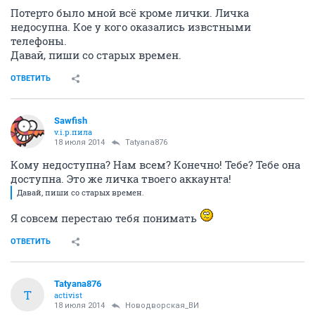
Потерто было мной всё кроме лички. Личка
недосупна. Кое у кого оказались извстными
телефоны.
Давай, пиши со старых времен.
ОТВЕТИТЬ
Sawfish
v.i.p.пила
18 июля 2014
Tatyana876
Кому недоступна? Нам всем? Конечно! Тебе? Тебе она
доступна. Это же личка твоего аккаунта!
Давай, пиши со старых времен.
Я совсем перестаю тебя понимать
ОТВЕТИТЬ
Tatyana876
T
activist
18 июля 2014
Новодворcкая_ВИ