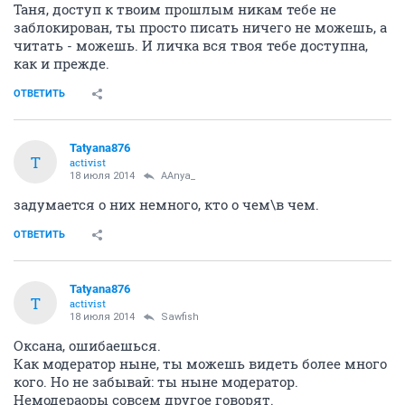
Таня, доступ к твоим прошлым никам тебе не
заблокирован, ты просто писать ничего не можешь, а
читать - можешь. И личка вся твоя тебе доступна,
как и прежде.
ОТВЕТИТЬ
Tatyana876
T
activist
18 июля 2014
AAnya_
задумается о них немного, кто о чем\в чем.
ОТВЕТИТЬ
Tatyana876
T
activist
18 июля 2014
Sawfish
Оксана, ошибаешься.
Как модератор ныне, ты можешь видеть более много
кого. Но не забывай: ты ныне модератор.
Немодераоры совсем другое говорят.