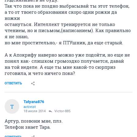
Так что пока не поздно выбрасывай ты этот телефон,
а то от твоего образования скоро одни рожки да
ножки
остануться. Интеллект тренируется не только
чтением, но и письмом,(написанием). Как правильно
я не знаю,
но мне простительно,- я ПТУшник, да еще старый.
А к Апокрифу наверно можно уже подойти, но еще не
понял как- слишком громоздко получается, давай
на той неделе. А еще ты мне какой-то сюрприз
готовила, и чето ничего пока?
ОТВЕТИТЬ
Tatyana876
T
activist
18 июля 2014
Victor-885
Артур, позвони мне, плз.
Телефон знает Тара.