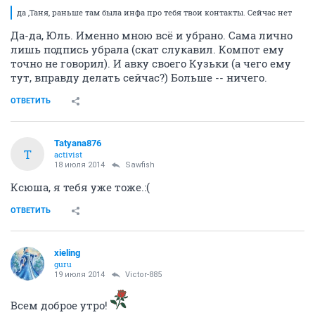
да ,Таня, раньше там была инфа про тебя твои контакты. Сейчас нет
Да-да, Юль. Именно мною всё и убрано. Сама лично
лишь подпись убрала (скат слукавил. Компот ему
точно не говорил). И авку своего Кузьки (а чего ему
тут, вправду делать сейчас?) Больше -- ничего.
ОТВЕТИТЬ
Tatyana876
T
activist
18 июля 2014
Sawfish
Ксюша, я тебя уже тоже.:(
ОТВЕТИТЬ
xieling
guru
19 июля 2014
Victor-885
Всем доброе утро!