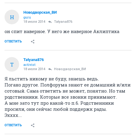
Новодворcкая_ВИ
Н
guru
18 июля 2014
Tatyana876
он спит наверное. У него же наверное Аклиптика
ОТВЕТИТЬ
Tatyana876
T
activist
18 июля 2014
Новодворcкая_ВИ
Я льстить никому не буду, знаешь ведь.
Погано другое. Полфорума знают ее домашний и/или
сотовый. Сама ответить не может, понятно. Но там
родственники. Которые все звонки принимают.
А мне зато тут про какой-то п.6. Родственники
просили, они сейчас любой поддержк рады.
Эхххх...
ОТВЕТИТЬ