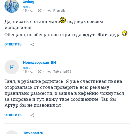
xieling
guru
18 июля 2014
Pravsib
Да, писать я стала мало
подчерк совсем
испортился.
Обещала, но обещанного три года ждут. Жди, деда
ОТВЕТИТЬ
Новодворcкая_ВИ
Н
guru
18 июля 2014
Tatyana876
Таня, в рубашке родилась! Я уже счастливая пьяна
оторовалась от стола проверить всю рекламу
правильно размести, и зашла в кафейню чокнуться
за здоровье и тут вижу твое сообщениие. Так бы
Артур бы не дозвонился
ОТВЕТИТЬ
Tatyana876