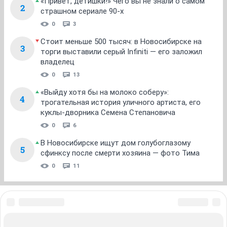
«Привет, детишки!» Чего вы не знали о самом
2
страшном сериале 90-х
0
3
Стоит меньше 500 тысяч: в Новосибирске на
3
торги выставили серый Infiniti — его заложил
владелец
0
13
«Выйду хотя бы на молоко соберу»:
4
трогательная история уличного артиста, его
куклы-дворника Семена Степановича
0
6
В Новосибирске ищут дом голубоглазому
5
сфинксу после смерти хозяина — фото Тима
0
11
ЗНАКОМСТВА В НОВОСИБИРСКЕ