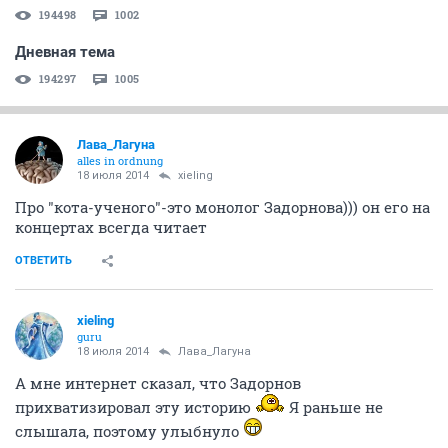
194498
1002
Дневная тема
194297
1005
Лава_Лагуна
alles in ordnung
18 июля 2014
xieling
Про "кота-ученого"-это монолог Задорнова))) он его на
концертах всегда читает
ОТВЕТИТЬ
xieling
guru
18 июля 2014
Лава_Лагуна
А мне интернет сказал, что Задорнов
прихватизировал эту историю
Я раньше не
слышала, поэтому улыбнуло