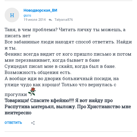
Новодворcкая_ВИ
Н
guru
19 июля 2014
Tatyana876
Таня, в чем проблема? Читать личку ты можешь, а
писать нет
Все забаниные люди находят способ ответить. Найди
и ты.
Феникс всегда видит от кого пришло письмо и потом
мне перезванивает, когда бывает в бане
Суицедал писал мне в скайп, когда был в бане.
Возможность общения есть.
А вообще иди во дворик больничный посиди, на
улице чудо как хорошо! Только что вернулась с
прогулки
Товарищи! Спасите кфейню!!!! Я вот найду про
Распутина матерьял, выложу. Про Христианство мне
неитересно
ОТВЕТИТЬ