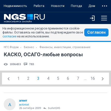
Недвижимость
Работа
Новости
Погода
Дом
На информационном ресурсе применяются cookie-
Согласен
файлы. Оставаясь на сайте, вы подтверждаете свое
согласие
на их использование.
НГС.Форум
Бизнес
Финансы, инвестиции, страхование
КАСКО, ОСАГО-любые вопросы
1056453
783
1
2
3
4
5
6
7
...
16
агент
А
activist
26 октября 2009
bullet245