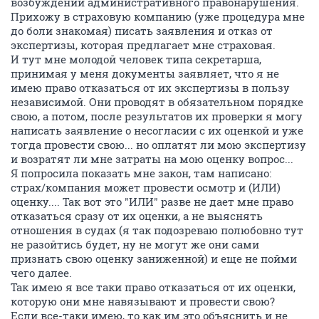
возбуждении административного правонарушения.
Прихожу в страховую компанию (уже процедура мне
до боли знакомая) писать заявления и отказ от
экспертизы, которая предлагает мне страховая.
И тут мне молодой человек типа секретарша,
принимая у меня документы заявляет, что я не
имею право отказаться от их экспертизы в пользу
независимой. Они проводят в обязательном порядке
свою, а потом, после результатов их проверки я могу
написать заявление о несогласии с их оценкой и уже
тогда провести свою... но оплатят ли мою экспертизу
и возратят ли мне затраты на мою оценку вопрос...
Я попросила показать мне закон, там написано:
страх/компания может провести осмотр и (ИЛИ)
оценку.... Так вот это "ИЛИ" разве не дает мне право
отказаться сразу от их оценки, а не выяснять
отношения в судах (я так подозреваю полюбовно тут
не разойтись будет, ну не могут же они сами
признать свою оценку заниженной) и еще не пойми
чего далее.
Так имею я все таки право отказаться от их оценки,
которую они мне навязывают и провести свою?
Если все-таки имею, то как им это объяснить и не