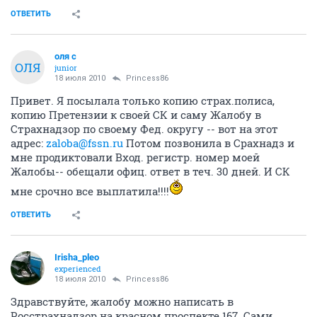
ОТВЕТИТЬ
оля с
ОЛЯ
junior
18 июля 2010
Princess86
Привет. Я посылала только копию страх.полиса,
копию Претензии к своей СК и саму Жалобу в
Страхнадзор по своему Фед. округу -- вот на этот
адрес:
zaloba@fssn.ru
Потом позвонила в Срахнадз и
мне продиктовали Вход. регистр. номер моей
Жалобы-- обещали офиц. ответ в теч. 30 дней. И СК
мне срочно все выплатила!!!!
ОТВЕТИТЬ
Irisha_pleo
experienced
18 июля 2010
Princess86
Здравствуйте, жалобу можно написать в
Росстрахнадзор на красном проспекте 167. Сами