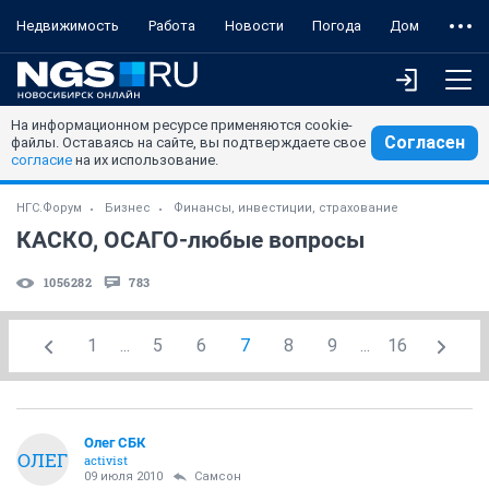
Недвижимость
Работа
Новости
Погода
Дом
На информационном ресурсе применяются cookie-
Согласен
файлы. Оставаясь на сайте, вы подтверждаете свое
согласие
на их использование.
НГС.Форум
Бизнес
Финансы, инвестиции, страхование
КАСКО, ОСАГО-любые вопросы
1056282
783
1
...
5
6
7
8
9
...
16
Олег СБК
ОЛЕГ
activist
09 июля 2010
Самсон