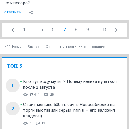
комиссара?
ОТВЕТИТЬ
1
...
5
6
7
8
9
...
16
НГС.Форум
Бизнес
Финансы, инвестиции, страхование
ТОП 5
Кто тут воду мутит? Почему нельзя купаться
1
после 2 августа
17 411
28
Стоит меньше 500 тысяч: в Новосибирске на
2
торги выставили серый Infiniti — его заложил
владелец
0
13