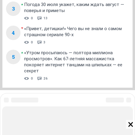
Погода 30 июля укажет, каким ждать август —
3
поверья и приметы
0
13
«Привет, детишки!» Чего вы не знали о самом
4
страшном сериале 90-х
0
3
«Утром просыпаюсь — полтора миллиона
5
просмотров». Как 67-летняя массажистка
покоряет интернет танцами на шпильках — ее
секрет
0
26
ЗНАКОМСТВА В НОВОСИБИРСКЕ
ПОГОДА В НОВОСИБИРСКЕ
ПРОБКИ В НОВОСИБИРСКЕ
ФОРУМЫ В НОВОСИБИРСКЕ
ТЕЛЕПРОГРАММА В НОВОСИБИРСКЕ