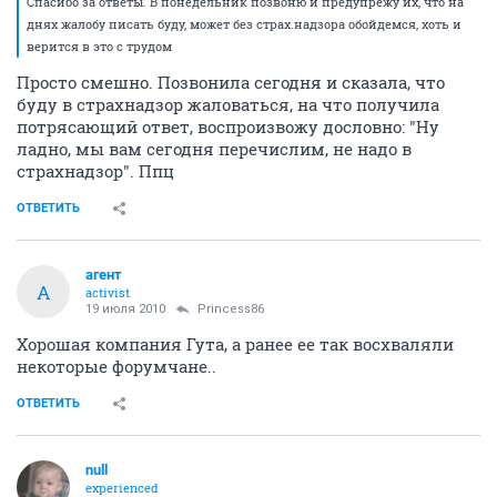
Спасибо за ответы. В понедельник позвоню и предупрежу их, что на
днях жалобу писать буду, может без страх.надзора обойдемся, хоть и
верится в это с трудом
Просто смешно. Позвонила сегодня и сказала, что
буду в страхнадзор жаловаться, на что получила
потрясающий ответ, воспроизвожу дословно: "Ну
ладно, мы вам сегодня перечислим, не надо в
страхнадзор". Ппц
ОТВЕТИТЬ
агент
А
activist
19 июля 2010
Princess86
Хорошая компания Гута, а ранее ее так восхваляли
некоторые форумчане..
ОТВЕТИТЬ
null
experienced