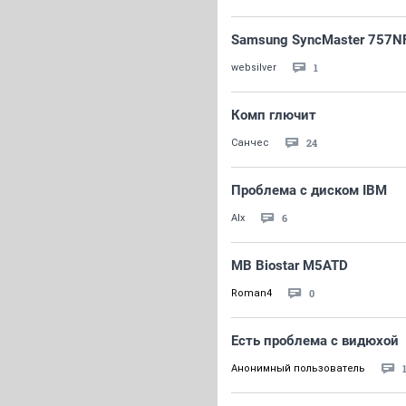
Samsung SyncMaster 757N
1
websilver
Комп глючит
24
Санчес
Проблема с диском IBM
6
Alx
MB Biostar M5ATD
0
Roman4
Есть проблема с видюхой
Анонимный пользователь