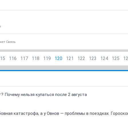
6
нет Связь
15
116
117
118
119
120
121
122
123
124
125
1
т? Почему нельзя купаться после 2 августа
овная катастрофа, а у Овнов — проблемы в поездках. Гороскоп