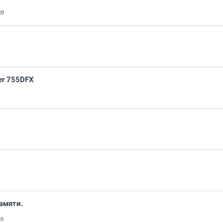
20
er 755DFX
амяти.
10