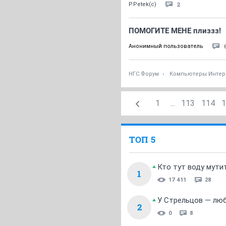
2
P.Petek(c)
ПОМОГИТЕ МЕНЕ плиззз!
Анонимный пользователь
НГС.Форум
Компьютеры Интер
1
...
113
114
1
ТОП 5
Кто тут воду мути
1
17 411
28
У Стрельцов — люб
2
0
8