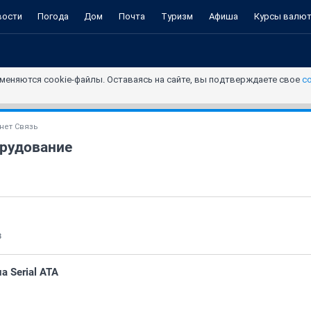
вости
Погода
Дом
Почта
Туризм
Афиша
Курсы валю
меняются cookie-файлы. Оставаясь на сайте, вы подтверждаете свое
с
нет Связь
рудование
8
а Serial ATA