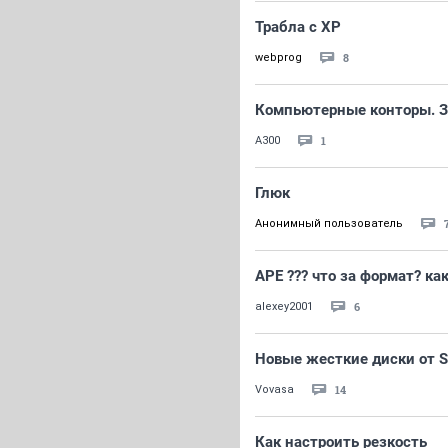
Трабла с ХР
8
webprog
Компьютерные конторы. З
1
A300
Глюк
Анонимный пользователь
APE ??? что за формат? ка
6
alexey2001
Новые жесткие диски от S
14
Vovasa
Как настроить резкость