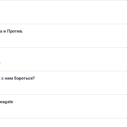
а и Против.
7
к с ним бороться?
eagate