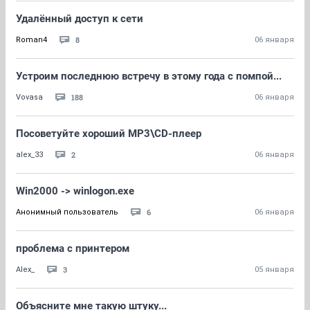
Удалённый доступ к сети
8
Roman4
06 января
Устроим последнюю встречу в этому года с помпой...
188
Vovasa
06 января
Посоветуйте хороший MP3\СD-плеер
2
alex_33
06 января
Win2000 -> winlogon.exe
6
Анонимный пользователь
06 января
проблема с принтером
3
Alex_
05 января
Объясните мне такую штуку...