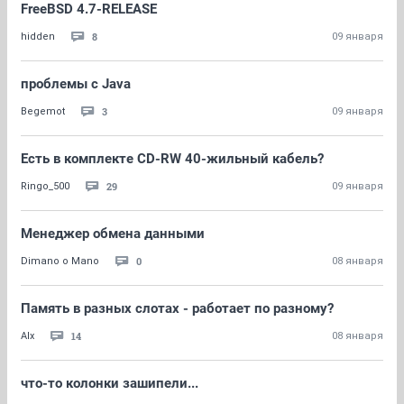
FreeBSD 4.7-RELEASE
8
hidden
09 января
проблемы с Java
3
Begemot
09 января
Есть в комплекте CD-RW 40-жильный кабель?
29
Ringo_500
09 января
Менеджер обмена данными
0
Dimano o Mano
08 января
Память в разных слотах - работает по разному?
14
Alx
08 января
что-то колонки зашипели...