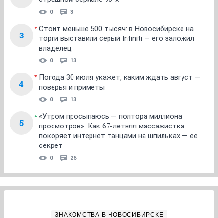
0
3
Стоит меньше 500 тысяч: в Новосибирске на
3
торги выставили серый Infiniti — его заложил
владелец
0
13
Погода 30 июля укажет, каким ждать август —
4
поверья и приметы
0
13
«Утром просыпаюсь — полтора миллиона
5
просмотров». Как 67-летняя массажистка
покоряет интернет танцами на шпильках — ее
секрет
0
26
ЗНАКОМСТВА В НОВОСИБИРСКЕ