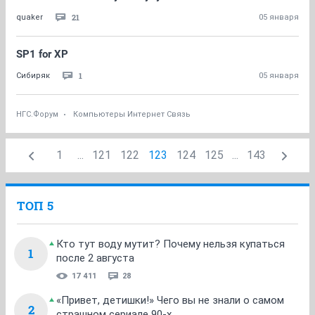
21
quaker
05 января
SP1 for XP
1
Сибиряк
05 января
НГС.Форум
Компьютеры Интернет Связь
1
...
121
122
123
124
125
...
143
ТОП 5
Кто тут воду мутит? Почему нельзя купаться
1
после 2 августа
17 411
28
«Привет, детишки!» Чего вы не знали о самом
2
страшном сериале 90-х