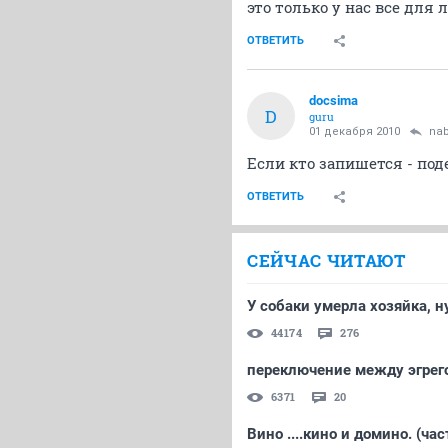
это только у нас все для л
ОТВЕТИТЬ
docsima
D
guru
01 декабря 2010
na
Если кто запишется - по
ОТВЕТИТЬ
СЕЙЧАС ЧИТАЮТ
У собаки умерла хозяйка, 
44174
276
переключение между эгрег
6371
20
Вино ....кино и домино. (час