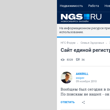
Недвижимость
Работа
Но
На информационном ресурсе при
использование.
НГС.Форум
Семья Здоровье
Сайт единой регис
8329
34
AKKRILL
sniper
09 ноября 2010
Вообщем был сегодня в по
По поискам не нашел - он
ОТВЕТИТЬ