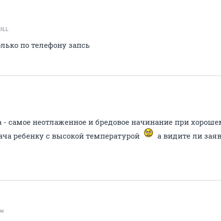
ILL
олько по телефону запсь
и
а - самое неотлаженное и бредовое начинание при хороше
ача ребенку с высокой температурой
а видите ли зая
ик