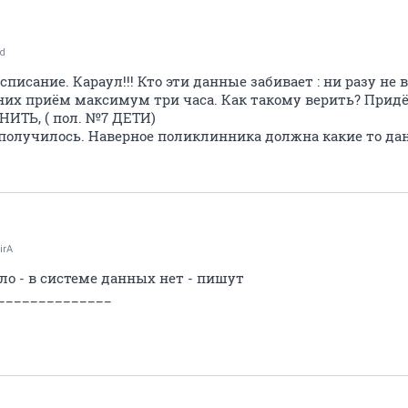
d
писание. Караул!!! Кто эти данные забивает : ни разу не
. У них приём максимум три часа. Как такому верить? При
НИТЬ, ( пол. №7 ДЕТИ)
 получилось. Наверное поликлинника должна какие то да
irA
ло - в системе данных нет - пишут
______________