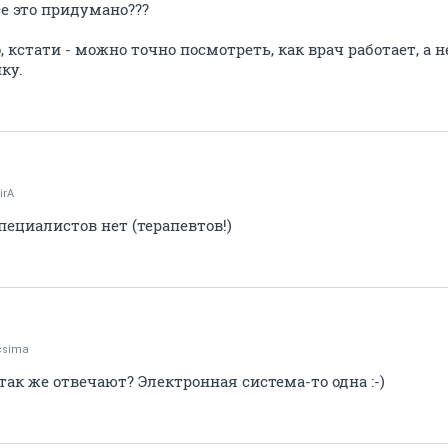
се это придумано???
, кстати - можно точно посмотреть, как врач работает, а 
ку.
irA
ециалистов нет (терапевтов!)
csima
так же отвечают? Электронная система-то одна :-)