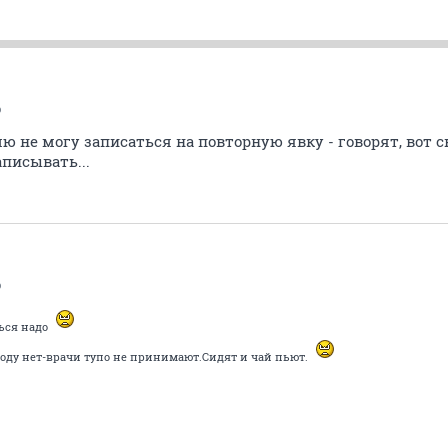
b
ю не могу записаться на повторную явку - говорят, вот с
писывать...
b
ься надо
оду нет-врачи тупо не принимают.Сидят и чай пьют.