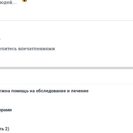
юдей....
b
делитесь впечатлениями
нужна помощь на обследование и лечение
орами
ть 2)