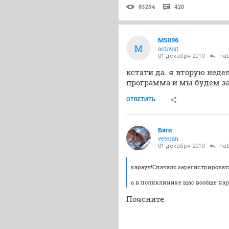
83234
420
MS096
M
activist
01 декабря 2010
na
кстати да. я вторую недел
программа и мы будем за
ОТВЕТИТЬ
Баги
veteran
01 декабря 2010
na
караул!Сначало зарегистрироват
а в поликлинике щас вообще нар
Поясните.