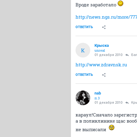
Вроде заработало
http://news.ngs.ru/more/77
ОТВЕТИТЬ
Крыска
К
unreal
01 декабря 2010
Ба
http://www.zdravnsk.ru
ОТВЕТИТЬ
nab
п.3
01 декабря 2010
Кр
караул!Сначало зарегист
а в поликлинике щас воо
не выписали