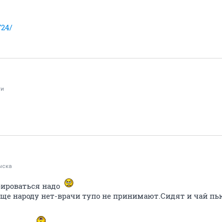
724/
ги
ыска
рироваться надо
бще народу нет-врачи тупо не принимают.Сидят и чай пь