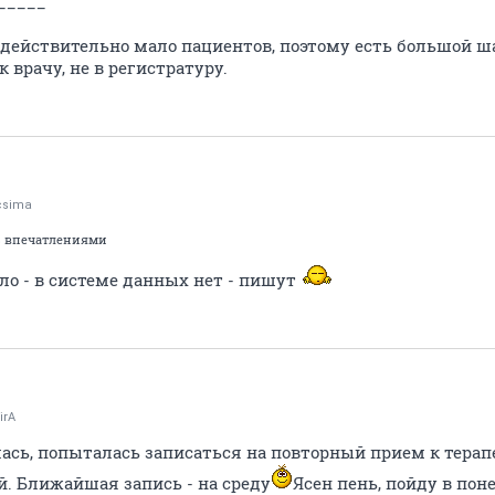
_____
 действительно мало пациентов, поэтому есть большой ш
 врачу, не в регистратуру.
csima
сь впечатлениями
ло - в системе данных нет - пишут
irA
лась, попыталась записаться на повторный прием к терап
. Ближайшая запись - на среду
Ясен пень, пойду в пон