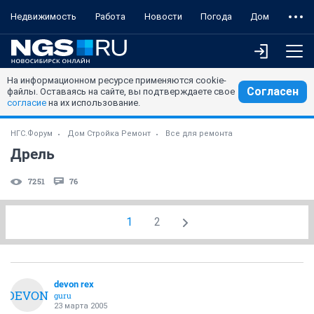
Недвижимость
Работа
Новости
Погода
Дом
На информационном ресурсе применяются cookie-
Согласен
файлы. Оставаясь на сайте, вы подтверждаете свое
согласие
на их использование.
НГС.Форум
Дом Стройка Ремонт
Все для ремонта
Дрель
7251
76
1
2
devon rex
DEVON
guru
23 марта 2005