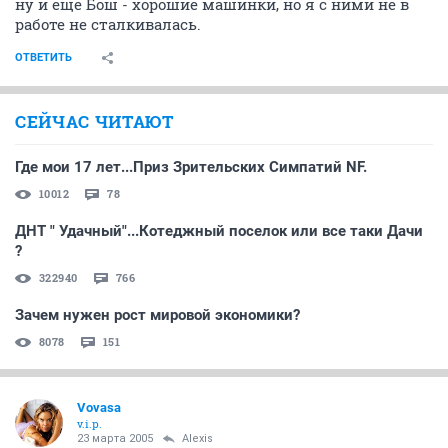
ну и еще Бош - хорошие машинки, но я с ними не в
работе не сталкивалась.
ОТВЕТИТЬ
СЕЙЧАС ЧИТАЮТ
Где мои 17 лет...Приз Зрительских Симпатий NF.
10012
78
ДНТ " Удачный"...Котеджный поселок или все таки Дачи
?
322940
766
Зачем нужен рост мировой экономики?
8078
151
Vovasa
v.i.p.
23 марта 2005
Alexis