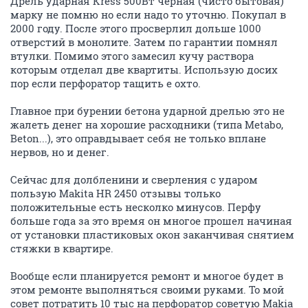
Дрель ударная Kress 500Вт черная (чисто бытовая)
марку не помню но если надо то уточню. Покупал в
2000 году. После этого просверлил дольше 1000
отверстий в монолите. Затем по гарантии помнял
втулки. Помимо этого замесил кучу раствора
которым отделал две квартиты. Использую досих
пор если перфоратор тащить е охто.
Главное при бурении бетона ударной дрелью это не
жалеть денег на хорошие расходники (типа Metabo,
Beton...), это оправдывает себя не только вплане
нервов, но и денег.
Сейчас для долбленини и сверления с ударом
пользую Makita HR 2450 отзывы только
положительные есть несколко минусов. Перфу
больше года за это время он многое прошел начиная
от установки пластиковых окон заканчивая снятием
стяжки в квартире.
Вообще если планируется ремонт и многое будет в
этом ремонте выполняться своими руками. То мой
совет потратить 10 тыс на перфоратор советую Makia