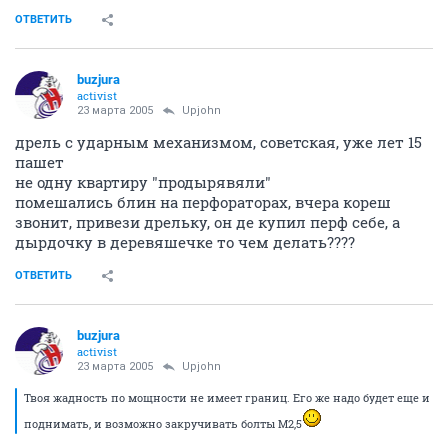
ОТВЕТИТЬ
buzjura
activist
23 марта 2005
Upjohn
дрель с ударным механизмом, советская, уже лет 15
пашет
не одну квартиру "продырявяли"
помешались блин на перфораторах, вчера кореш
звонит, привези дрельку, он де купил перф себе, а
дырдочку в деревяшечке то чем делать????
ОТВЕТИТЬ
buzjura
activist
23 марта 2005
Upjohn
Твоя жадность по мощности не имеет границ. Его же надо будет еще и
поднимать, и возможно закручивать болты М2,5