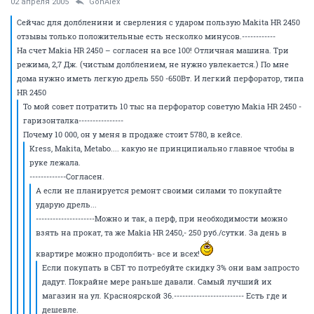
02 апреля 2005
GonAlex
Сейчас для долбленини и сверления с ударом пользую Makita HR 2450
отзывы только положительные есть несколко минусов.------------
На счет Makia HR 2450 – согласен на все 100! Отличная машина. Три
режима, 2,7 Дж. (чистым долблением, не нужно увлекается.) По мне
дома нужно иметь легкую дрель 550 -650Вт. И легкий перфоратор, типа
HR 2450
То мой совет потратить 10 тыс на перфоратор советую Makia HR 2450 -
гаризонталка----------------
Почему 10 000, он у меня в продаже стоит 5780, в кейсе.
Kress, Makita, Metabo.... какую не принципиально главное чтобы в
руке лежала.
-------------Согласен.
А если не планируется ремонт своими силами то покупайте
ударую дрель...
---------------------Можно и так, а перф, при необходимости можно
взять на прокат, та же Makia HR 2450,- 250 руб./сутки. За день в
квартире можно продолбить- все и всех!
Если покупать в СБТ то потребуйте скидку 3% они вам запросто
дадут. Покрайне мере раньше давали. Самый лучший их
магазин на ул. Красноярской 36.------------------------- Есть где и
дешевле.