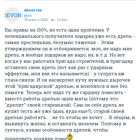
devon rex
DEVON
guru
28 марта 2005
Doktor
Вы правы на 150%, но есть одна проблема. У
потенциального получателя подарка уже есть дрель -
самая простенькая, безумно тяжелая... Этим
утверждением он и отбояривается: мол, не надо мне
дрель, и вообще подарков не надо, ну, и т.д. Но вот
когда у нас работала бригада строителей, и бригадир
оставлял свою дрель (вот как раз с ударным
эффектом, или как это называется) - у супруга аж
глаза сияли. И он насверлил кучу нужных дырочек
этой "бригадирской" дрелью, и влюбился в нее без
памяти. Теперь вот надо ту же гардину повесить -
вместо работы дрелью одни маты (потому что
"дрелит" своей старенькой). Сам он себе дрель не
купит (есть же уже одна, куда еще?), старой своей
дрелью работать.... не то чтобы не хочет.... В общем, и
выкинуть жалко, и оставлять незачем. Поэтому и
суечусь, узнаю особенности дрелей, чтобы
порадовать хозяина дома