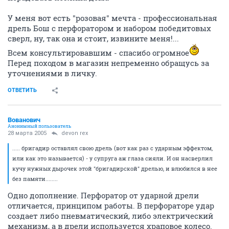
У меня вот есть "розовая" мечта - профессиональная
дрель Бош с перфоратором и набором победитовых
сверл, ну, так она и стоит, извините меня!...
Всем консультировавшим - спасибо огромное
Перед походом в магазин непременно обращусь за
уточнениями в личку.
ОТВЕТИТЬ
Вованович
Анонимный пользователь
28 марта 2005
devon rex
..... бригадир оставлял свою дрель (вот как раз с ударным эффектом,
или как это называется) - у супруга аж глаза сияли. И он насверлил
кучу нужных дырочек этой "бригадирской" дрелью, и влюбился в нее
без памяти........
Одно дополнение. Перфоратор от ударной дрели
отличается, принципом работы. В перфораторе удар
создает либо пневматический, либо электрический
механизм, а в дрели используется храповое колесо.