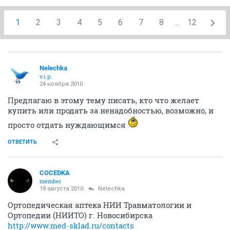
1
2
3
4
5
6
7
8
...
12
Nelechka
v.i.p.
24 ноября 2010
Предлагаю в этому тему писать, кто что желает
купить или продать за ненадобностью, возможно, и
просто отдать нуждающимся
ОТВЕТИТЬ
COCEDKA
member
18 августа 2010
Nelechka
Ортопедическая аптека НИИ Травматологии и
Ортопедии (НИИТО) г. Новосибирска
http://www.med-sklad.ru/contacts