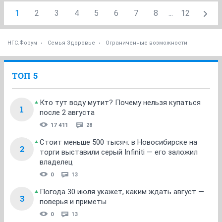
1
2
3
4
5
6
7
8
...
12
НГС.Форум
Семья Здоровье
Ограниченные возможности
ТОП 5
Кто тут воду мутит? Почему нельзя купаться
1
после 2 августа
17 411
28
Стоит меньше 500 тысяч: в Новосибирске на
2
торги выставили серый Infiniti — его заложил
владелец
0
13
Погода 30 июля укажет, каким ждать август —
3
поверья и приметы
0
13