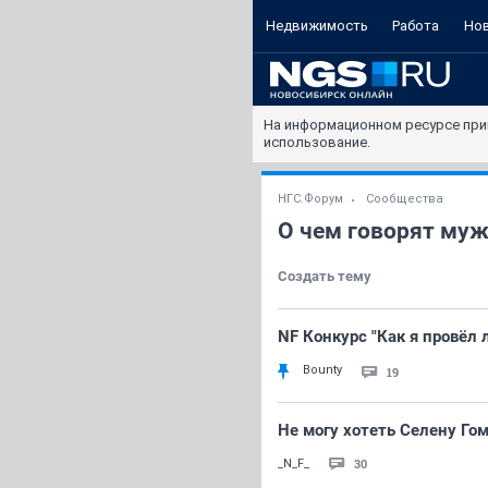
Недвижимость
Работа
Но
На информационном ресурсе при
использование.
НГС.Форум
Сообщества
О чем говорят му
Создать тему
NF Конкурс "Как я провёл 
Bounty
19
Не могу хотеть Селену Го
30
_N_F_