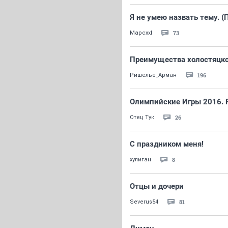
Я не умею назвать тему. (
73
Mapcxxl
Преимущества холостяцк
196
Ришелье_Арман
Олимпийские Игры 2016. 
26
Отец Тук
С праздником меня!
8
хулиган
Отцы и дочери
81
Severus54