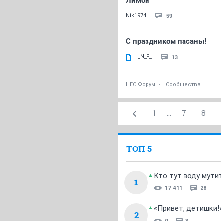
Лимон
59
Nik1974
С праздником пасаны!
_N_F_
13
НГС.Форум
Сообщества
1
...
7
8
ТОП 5
Кто тут воду мути
1
17 411
28
«Привет, детишки!
2
0
3