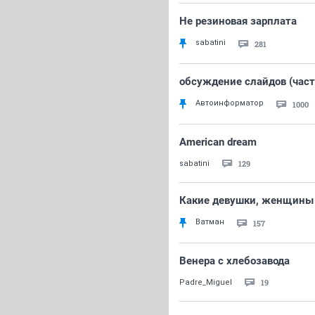
Не резиновая зарплата
sabatini
281
обсуждение слайдов (част
Автоинформатор
1000
American dream
129
sabatini
Какие девушки, женщины
Ватман
157
Венера с хлебозавода
19
Padre_Miguel