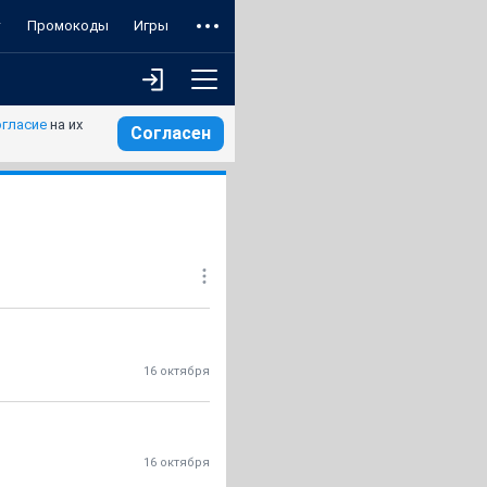
т
Промокоды
Игры
огласие
на их
Согласен
16 октября
16 октября