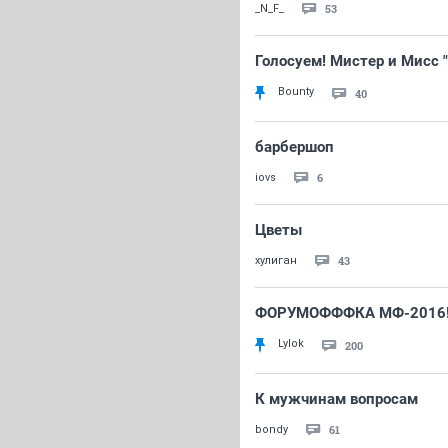
53
_N_F_
Голосуем! Мистер и Мисс "
Bounty
40
барбершоп
6
iovs
Цветы
43
хулиган
ФОРУМОФФФКА МФ-2016!!!
Lylok
200
К мужчинам вопросам
61
bondy