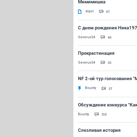
Мимимишка
аlgоl
67
С днем рождения Ника1974
44
Severus54
Прокрастинация
33
Severus54
NF 2-ой тур голосования "
Bounty
37
Обсуждение конкурса "Как
315
Bounty
Слезливая история