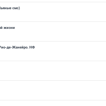
Пьяные смс)
ой жизни
Рио-де-Жанейро. НФ