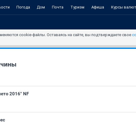
вости
Погода
Дом
Почта
Туризм
Афиша
Курсы валю
меняются cookie-файлы. Оставаясь на сайте, вы подтверждаете свое
с
жчины
лето 2016" NF
мес