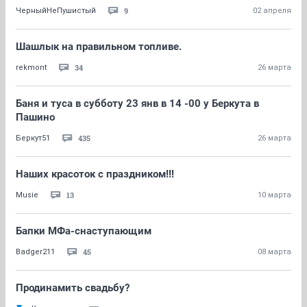
9
ЧерныйНеПушистый
02 апреля
Шашлык на правильном топливе.
34
rekmont
26 марта
Баня и туса в субботу 23 янв в 14 -00 у Беркута в
Пашино
435
Беркут51
26 марта
Наших красоток с праздником!!!
13
Musie
10 марта
Бапки МФа-снаступающим
45
Badger211
08 марта
Продинамить свадьбу?