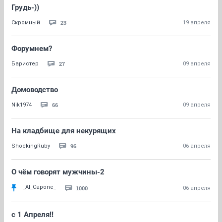
Грудь-))
23
Скромный
19 апреля
Форумнем?
27
Баристер
09 апреля
Домоводство
66
Nik1974
09 апреля
На кладбище для некурящих
96
ShockingRuby
06 апреля
О чём говорят мужчины-2
_Al_Capone_
1000
06 апреля
с 1 Апреля!!