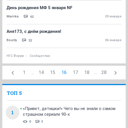
День рождения МФ 5 января NF
62
Marrrka
09 января
Аня173, с днём рождения!
22
Bounty
06 января
НГС.Форум
Сообщества
1
...
14
15
16
17
18
...
28
ТОП 5
«Привет, детишки!» Чего вы не знали о самом
1
страшном сериале 90-х
0
3