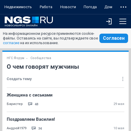
Недвижимость
Работа
Новости
Погода
Дом
На информационном ресурсе применяются cookie-
Согласен
файлы. Оставаясь на сайте, вы подтверждаете свое
согласие
на их использование.
НГС.Форум
Сообщества
О чем говорят мужчины
Создать тему
Женщина с сиськами
48
Баристер
29 мая
Поздравляем Василия!
34
Андрей1979
10 мая