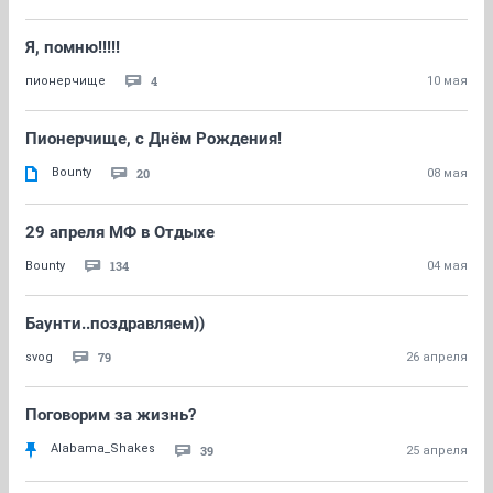
Я, помню!!!!!
4
пионерчище
10 мая
Пионерчище, с Днём Рождения!
Bounty
20
08 мая
29 апреля МФ в Отдыхе
134
Bounty
04 мая
Баунти..поздравляем))
79
svog
26 апреля
Поговорим за жизнь?
Alabama_Shakes
39
25 апреля