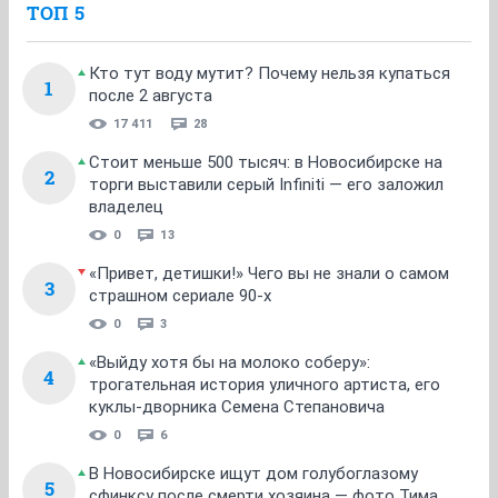
ТОП 5
Кто тут воду мутит? Почему нельзя купаться
1
после 2 августа
17 411
28
Стоит меньше 500 тысяч: в Новосибирске на
2
торги выставили серый Infiniti — его заложил
владелец
0
13
«Привет, детишки!» Чего вы не знали о самом
3
страшном сериале 90-х
0
3
«Выйду хотя бы на молоко соберу»:
4
трогательная история уличного артиста, его
куклы-дворника Семена Степановича
0
6
В Новосибирске ищут дом голубоглазому
5
сфинксу после смерти хозяина — фото Тима