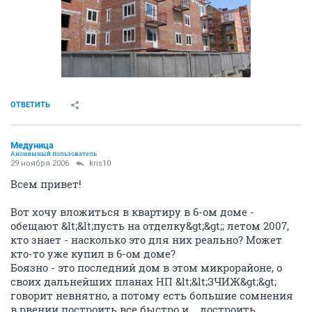
ОТВЕТИТЬ
Медуница
Анонимный пользователь
29 ноября 2006
kris10
Всем привет!
Вот хочу вложиться в квартиру в 6-ом доме -
обещают &lt;&lt;пусть на отделку&gt;&gt;; летом 2007,
кто знает - насколько это для них реально? Может
кто-то уже купил в 6-ом доме?
Боязно - это последний дом в этом микрорайоне, о
своих дальнейших планах НП &lt;&lt;ЗЧИЖ&gt;&gt;
говорит невнятно, а потому есть большие сомнения
в рвении построить все быстро и... достроить