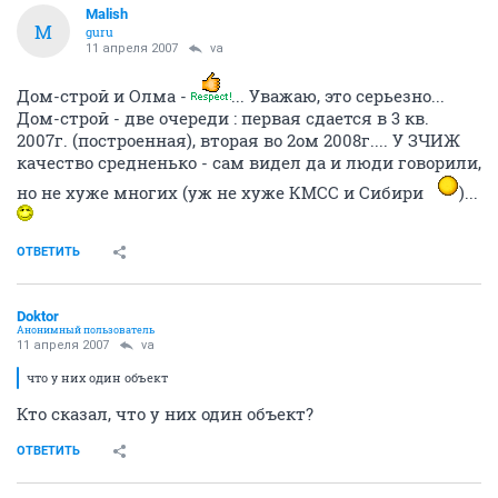
Malish
M
guru
11 апреля 2007
va
Дом-строй и Олма -
... Уважаю, это серьезно...
Дом-строй - две очереди : первая сдается в 3 кв.
2007г. (построенная), вторая во 2ом 2008г.... У ЗЧИЖ
качество средненько - сам видел да и люди говорили,
но не хуже многих (уж не хуже КМСС и Сибири
)...
ОТВЕТИТЬ
Doktor
Анонимный пользователь
11 апреля 2007
va
что у них один объект
Кто сказал, что у них один объект?
ОТВЕТИТЬ