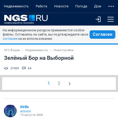
Недвижимость
Работа
Новости
Погода
Дом
На информационном ресурсе применяются cookie-
Согласен
файлы. Оставаясь на сайте, вы подтверждаете свое
согласие
на их использование.
НГС.Форум
Недвижимость
Новостройки
Зелёный Бор на Выборной
27900
84
1
2
Kirilla
activist
13 августа 2004