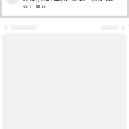
0
11
ЗНАКОМСТВА В НОВОСИБИРСКЕ
ПОГОДА В НОВОСИБИРСКЕ
ПРОБКИ В НОВОСИБИРСКЕ
ФОРУМЫ В НОВОСИБИРСКЕ
ТЕЛЕПРОГРАММА В НОВОСИБИРСКЕ
АФИША В НОВОСИБИРСКЕ
ГОРОСКОП
КУРСЫ ВАЛЮТ В НОВОСИБИРСКЕ
ТУРИЗМ В НОВОСИБИРСКЕ
ПРОМОКОДЫ В НОВОСИБИРСКЕ
РЕКЛАМА В НОВОСИБИРСКЕ
Полная версия
Справочник пользователя НГС