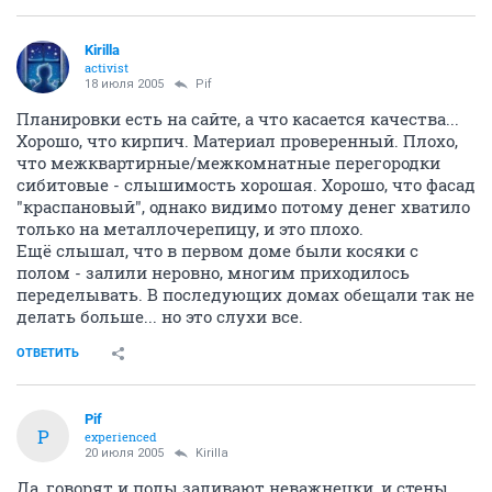
Kirilla
activist
18 июля 2005
Pif
Планировки есть на сайте, а что касается качества...
Хорошо, что кирпич. Материал проверенный. Плохо,
что межквартирные/межкомнатные перегородки
сибитовые - слышимость хорошая. Хорошо, что фасад
"краспановый", однако видимо потому денег хватило
только на металлочерепицу, и это плохо.
Ещё слышал, что в первом доме были косяки с
полом - залили неровно, многим приходилось
переделывать. В последующих домах обещали так не
делать больше... но это слухи все.
ОТВЕТИТЬ
Pif
P
experienced
20 июля 2005
Kirilla
Да, говорят и полы заливают неважнецки, и стены