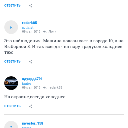
ОТВЕТИТЬ
redark85
R
activist
09 мая 2013
Лоли
Это наблюдения. Машина показывает в городе 10, а на
Выборной 8. И так всегда - на пару градусов холоднее
там
ОТВЕТИТЬ
эдуард4791
junior
09 мая 2013
redark85
На окраине,всегда холоднее...
ОТВЕТИТЬ
investor_158
I
junior