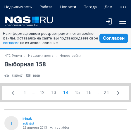
Недвижимость
Работа
Новости
Погода
Дом
На информационном ресурсе применяются cookie-
Согласен
файлы. Оставаясь на сайте, вы подтверждаете свое
согласие
на их использование.
НГС.Форум
Недвижимость
Новостройки
Выборная 158
315947
1000
1
...
12
13
14
15
16
...
21
irinak
I
activist
22 апреля 2013
rbctktdcr