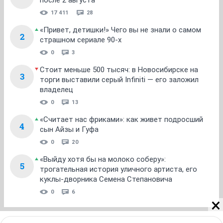
после 2 августа
17 411
28
«Привет, детишки!» Чего вы не знали о самом
2
страшном сериале 90-х
0
3
Стоит меньше 500 тысяч: в Новосибирске на
3
торги выставили серый Infiniti — его заложил
владелец
0
13
«Считает нас фриками»: как живет подросший
4
сын Айзы и Гуфа
0
20
«Выйду хотя бы на молоко соберу»:
5
трогательная история уличного артиста, его
куклы-дворника Семена Степановича
0
6