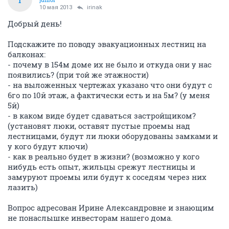
10 мая 2013
irinak
Добрый день!
Подскажите по поводу эвакуационных лестниц на
балконах:
- почему в 154м доме их не было и откуда они у нас
появились? (при той же этажности)
- на выложенных чертежах указано что они будут с
6го по 10й этаж, а фактически есть и на 5м? (у меня
5й)
- в каком виде будет сдаваться застройщиком?
(установят люки, оставят пустые проемы над
лестницами, будут ли люки оборудованы замками и
у кого будут ключи)
- как в реально будет в жизни? (возможно у кого
нибудь есть опыт, жильцы срежут лестницы и
замуруют проемы или будут к соседям через них
лазить)
Вопрос адресован Ирине Александровне и знающим
не понаслышке инвесторам нашего дома.