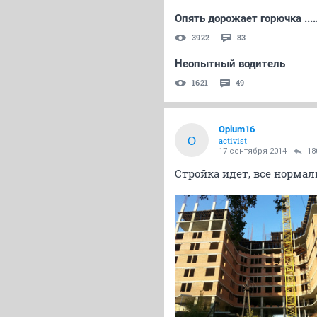
Опять дорожает горючка .....
3922
83
Неопытный водитель
1621
49
Opium16
O
activist
17 сентября 2014
18
Стройка идет, все нормал