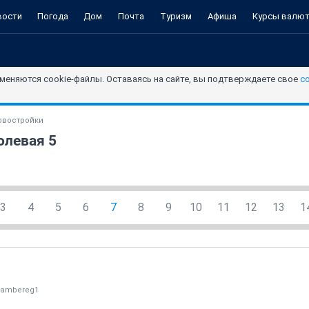
вости
Погода
Дом
Почта
Туризм
Афиша
Курсы валю
меняются cookie-файлы. Оставаясь на сайте, вы подтверждаете свое
с
овостройки
олевая 5
3
4
5
6
7
8
9
10
11
12
13
1
ambereg1