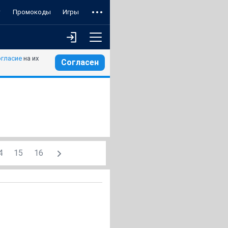
т
Промокоды
Игры
огласие
на их
Согласен
4
15
16