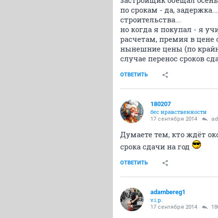
застройщик обещал осень
по срокам - да, задержка
строительства...
но когда я покупал - я у
расчетам, премия в цене о
нынешние цены (по крайн
случае перенос сроков сд
ОТВЕТИТЬ
180207
бес нравственности
17 сентября 2014
ad
Думаете тем, кто ждёт о
срока сдачи на год
ОТВЕТИТЬ
adambereg1
v.i.p.
17 сентября 2014
18