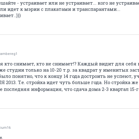
ешайте - устраивает или не устраивает... кого не устраива
и идет к мэрии с плакатами и транспарантами...
вает..)))
ambereg1
 кто снимает, кто не снимает!? Каждый видит для себя в
 же студии только на 10-20 т.р. за квадрат у именитых за
было понятно, что к концу 14 года достроить не успеют, у
 2013. Т.е. стройка идет чуть больше года. Но стройка же
 последняя информация, что сдача дома 2-3 квартал 15-г
ium16
и.