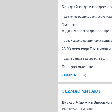
Каждый видит предоставл
Кто хочет ровно в срок, берут та
Смешно.
А для чего тогда вообще
Сразу было понятно, что к концу 
28.03 сего года Вы писали
сдача дома 2-3 квартал 15-го.
Еще раз смешно.
ОТВЕТИТЬ
СЕЙЧАС ЧИТАЮТ
Дискус + (ж-м на Высоцкого
588249
2000