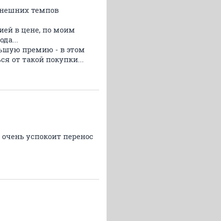
нынешних темпов
ией в цене, по моим
да...
ньшую премию - в этом
я от такой покупки...
 очень успокоит перенос