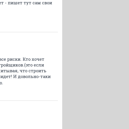
ет - пишет тут сам свои
се риски. Кто хочет
стройщиков.(это если
читывая, что строить
 идет! И довольно-таки
о.