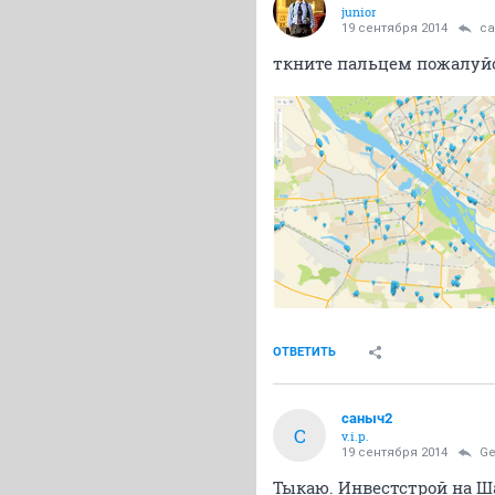
junior
19 сентября 2014
с
ткните пальцем пожалуйст
ОТВЕТИТЬ
саныч2
С
v.i.p.
19 сентября 2014
Ge
Тыкаю. Инвестстрой на Ш