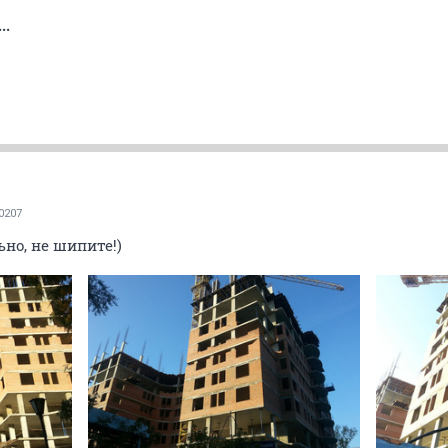
..
0207
ьно, не шипите!)