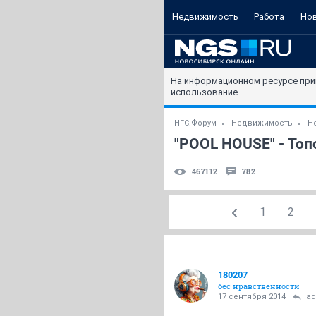
Недвижимость
Работа
Но
На информационном ресурсе при
использование.
НГС.Форум
Недвижимость
Н
"POOL HOUSE" - Топ
467112
782
1
2
180207
бес нравственности
17 сентября 2014
ad