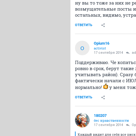
ну вы то тоже за них не р
возмущательные посты ил
остальных, видимо, устраи
ОТВЕТИТЬ
Opium16
O
activist
17 сентября 2014
ad
Поддерживаю. Че копаться
ровно в срок, берут такие
учитывать район). Сразу 
фактически начали с ИЮЛЯ
нормально!
у меня тоже
ОТВЕТИТЬ
180207
бес нравственности
17 сентября 2014
Op
Каждый видит для себя все риск