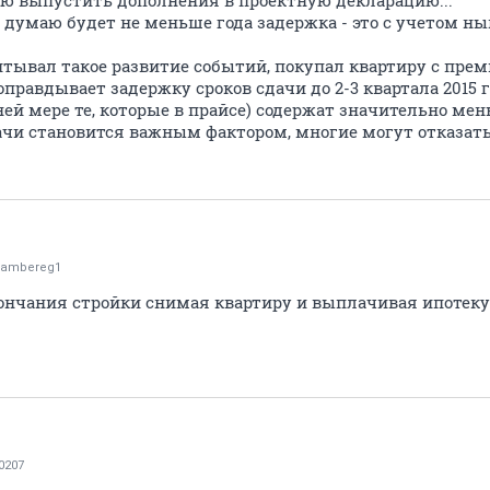
ю выпустить дополнения в проектную декларацию...
... думаю будет не меньше года задержка - это с учетом 
читывал такое развитие событий, покупал квартиру с прем
правдывает задержку сроков сдачи до 2-3 квартала 2015 го
ей мере те, которые в прайсе) содержат значительно ме
ачи становится важным фактором, многие могут отказатьс
ambereg1
кончания стройки снимая квартиру и выплачивая ипотеку
0207