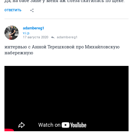
Да, на бабе Зине у меня аж слеза скатилась по щеке.
ОТВЕТИТЬ
adambereg1
v.i.p.
17 августа 2020
adambereg1
интервью с Анной Терешковой про Михайловскую
набережную