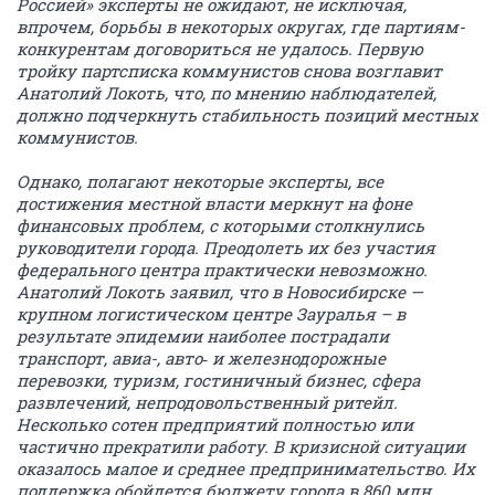
Россией» эксперты не ожидают, не исключая,
впрочем, борьбы в некоторых округах, где партиям-
конкурентам договориться не удалось. Первую
тройку партсписка коммунистов снова возглавит
Анатолий Локоть, что, по мнению наблюдателей,
должно подчеркнуть стабильность позиций местных
коммунистов.
Однако, полагают некоторые эксперты, все
достижения местной власти меркнут на фоне
финансовых проблем, с которыми столкнулись
руководители города. Преодолеть их без участия
федерального центра практически невозможно.
Анатолий Локоть заявил, что в Новосибирске —
крупном логистическом центре Зауралья – в
результате эпидемии наиболее пострадали
транспорт, авиа-, авто‑ и железнодорожные
перевозки, туризм, гостиничный бизнес, сфера
развлечений, непродовольственный ритейл.
Несколько сотен предприятий полностью или
частично прекратили работу. В кризисной ситуации
оказалось малое и среднее предпринимательство. Их
поддержка обойдется бюджету города в 860 млн