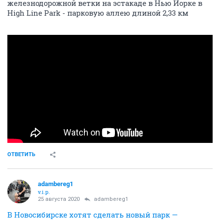
железнодорожной ветки на эстакаде в Нью Йорке в
High Line Park - парковую аллею длиной 2,33 км
ОТВЕТИТЬ
adambereg1
v.i.p.
25 августа 2020
adambereg1
В Новосибирске хотят сделать новый парк —