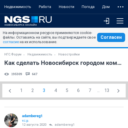
Недвижимость
Работа
Новости
Погода
Дом
На информационном ресурсе применяются cookie-
Согласен
файлы. Оставаясь на сайте, вы подтверждаете свое
согласие
на их использование.
НГС.Форум
Недвижимость
Новостройки
Как сделать Новосибирск городом комфортным для жизни
195309
647
1
2
3
4
5
6
7
...
13
adambereg1
v.i.p.
12 августа 2020
adambereg1