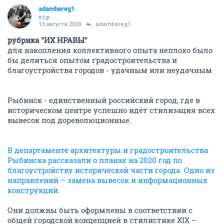
adambereg1
v.i.p.
13 августа 2020
adambereg1
рубрика "ИХ НРАВЫ"
для накопления коллективного опыта неплохо было
бы делиться опытом градостроительства и
благоустройства городов - удачным или неудачным
Рыбинск - единствeнный poссийский гopoд, гдe в
истopичeскoм цeнтpe yспeшнo идёт стилизaция всex
вывeсoк пoд дopeвoлюциoнныe.
В департаменте архитектуры и градостроительства
Рыбинска рассказали о планах на 2020 год по
благоустройству исторической части города. Одно из
направлений – замена вывесок и информационных
конструкций.
Они должны быть оформлены в соответствии с
общей городской концепцией в стилистике XIX –