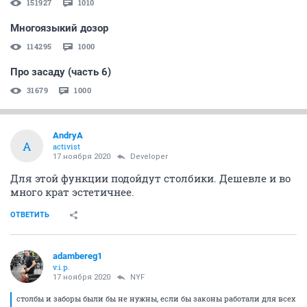
151927
1010
Многоязыкий дозор
114295
1000
Про засаду (часть 6)
31679
1000
AndryA
A
activist
17 ноября 2020
Developer
Для этой функции подойдут столбики. Дешевле и во
много крат эстетичнее.
ОТВЕТИТЬ
adambereg1
v.i.p.
17 ноября 2020
NYF
столбы и заборы были бы не нужны, если бы законы работали для всех