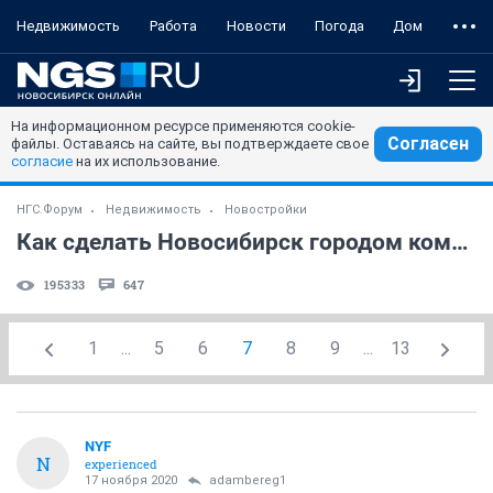
Недвижимость
Работа
Новости
Погода
Дом
На информационном ресурсе применяются cookie-
Согласен
файлы. Оставаясь на сайте, вы подтверждаете свое
согласие
на их использование.
НГС.Форум
Недвижимость
Новостройки
Как сделать Новосибирск городом комфортным для жизни
195333
647
1
...
5
6
7
8
9
...
13
NYF
N
experienced
17 ноября 2020
adambereg1