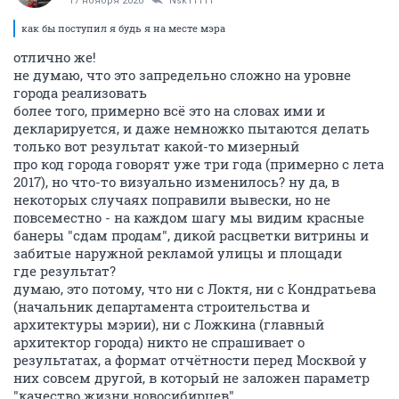
17 ноября 2020
Nsk11111
как бы поступил я будь я на месте мэра
отлично же!
не думаю, что это запредельно сложно на уровне
города реализовать
более того, примерно всё это на словах ими и
декларируется, и даже немножко пытаются делать
только вот результат какой-то мизерный
про код города говорят уже три года (примерно с лета
2017), но что-то визуально изменилось? ну да, в
некоторых случаях поправили вывески, но не
повсеместно - на каждом шагу мы видим красные
банеры "сдам продам", дикой расцветки витрины и
забитые наружной рекламой улицы и площади
где результат?
думаю, это потому, что ни с Локтя, ни с Кондратьева
(начальник департамента строительства и
архитектуры мэрии), ни с Ложкина (главный
архитектор города) никто не спрашивает о
результатах, а формат отчётности перед Москвой у
них совсем другой, в который не заложен параметр
"качество жизни новосибирцев"