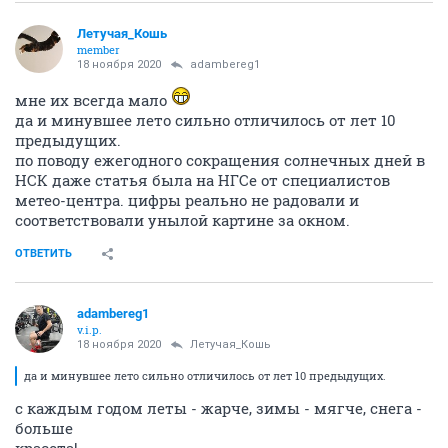
Летучая_Кошь
member
18 ноября 2020
adambereg1
мне их всегда мало
да и минувшее лето сильно отличилось от лет 10
предыдущих.
по поводу ежегодного сокращения солнечных дней в
НСК даже статья была на НГСе от специалистов
метео-центра. цифры реально не радовали и
соответствовали унылой картине за окном.
ОТВЕТИТЬ
adambereg1
v.i.p.
18 ноября 2020
Летучая_Кошь
да и минувшее лето сильно отличилось от лет 10 предыдущих.
с каждым годом леты - жарче, зимы - мягче, снега -
больше