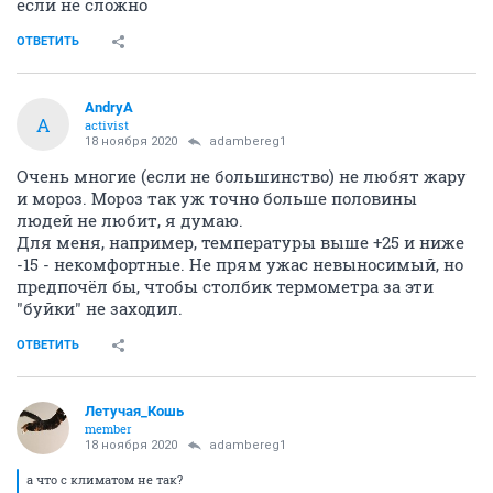
если не сложно
ОТВЕТИТЬ
AndryA
A
activist
18 ноября 2020
adambereg1
Очень многие (если не большинство) не любят жару
и мороз. Мороз так уж точно больше половины
людей не любит, я думаю.
Для меня, например, температуры выше +25 и ниже
-15 - некомфортные. Не прям ужас невыносимый, но
предпочёл бы, чтобы столбик термометра за эти
"буйки" не заходил.
ОТВЕТИТЬ
Летучая_Кошь
member
18 ноября 2020
adambereg1
а что с климатом не так?