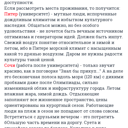
доступности.
Если рассмотреть места проживания, то получится:
Питер
(университет) - мутные люди, испорченные
дождливым климатом и избытком культурного
наследия. Общаться можно, но без особого
удовольствия - не хочется быть вечным источником
оптимизма и генератором идей. Должен быть инпут.
Свежий воздух понятие относительное и зимой и
летом, ибо в Питере морской климат с насыщенным
какой то дрянью воздухом. Даром не нужны радости
культуры такой ценой.
Сочи
(работа после университета) - только звучит
красиво, как в поговорке "Знал бы прикуп..." А на деле
это бесконечная полоса вдоль моря (120 км) с дикими
пробками даже после Олимпиады, сильно
изменившей облик и инфраструктуру города. Летом
влажная жара, зимой дождь. Отдыхающие
заполняют все жизненное пространство, цены
ориентированы на курортный сезон. Работающие
люди на пляж в сезон не попадают от слова совсем.
Встретиться с друзьями вечером - это потратить
бОльшую часть времени на дорогу. Суета и