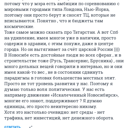
потому что у мэра есть амбиции по соревнованию с
мировыми городами типа Лондона, Нью-Йорка,
поэтому они просто берут и сносят ТЦ, которые не
вписываются. Понятно , что и бюджеты там
космические.
Тоже самое можно сказать про Татарстан. А вот Спб
на удивление, имея многое уже в наличии, просто
содержи в здравии, c этим похуже, даже в центре
города. Но он вытягивает за счёт царской России ))))
В Новосибе есть достойные люди во всех сферах , и в
строительстве тоже (Русь, Трансервис, Брусника) , они
много дельных вещей говорили в интервью, но и они
имея какой-то вес , не в состоянии сдвинуть
парадигмы в головах большенства местных элит.
Просто не тот уровень развития у нас. Поэтому я
думаю только воля политическая. У нас есть
например движение «Искалеченный Новосибирск»,
многие его знают, поддерживают ? Я думаю
единицы, это просто неинтересно никому.
Хотя это настолько очевидно: нет среды - нет
трафика, нет инвестиций, нет денежного оборота.
ОТВЕТИТЬ