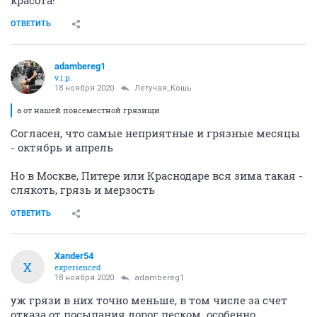
красота!
ОТВЕТИТЬ
adambereg1
v.i.p.
18 ноября 2020
Летучая_Кошь
а от нашей повсеместной грязищи
Согласен, что самые неприятные и грязные месяцы
- октябрь и апрель
Но в Москве, Питере или Краснодаре вся зима такая -
слякоть, грязь и мерзость
ОТВЕТИТЬ
Xander54
X
experienced
18 ноября 2020
adambereg1
уж грязи в них точно меньше, в том числе за счет
отказа от посыпания дорог песком. особенно