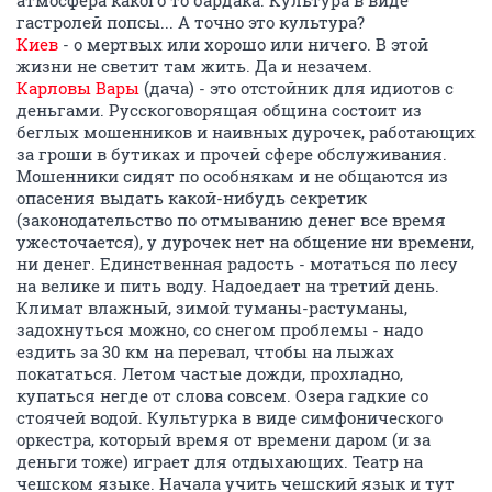
атмосфера какого то бардака. Культура в виде
гастролей попсы... А точно это культура?
Киев
- о мертвых или хорошо или ничего. В этой
жизни не светит там жить. Да и незачем.
Карловы Вары
(дача) - это отстойник для идиотов с
деньгами. Русскоговорящая община состоит из
беглых мошенников и наивных дурочек, работающих
за гроши в бутиках и прочей сфере обслуживания.
Мошенники сидят по особнякам и не общаются из
опасения выдать какой-нибудь секретик
(законодательство по отмыванию денег все время
ужесточается), у дурочек нет на общение ни времени,
ни денег. Единственная радость - мотаться по лесу
на велике и пить воду. Надоедает на третий день.
Климат влажный, зимой туманы-растуманы,
задохнуться можно, со снегом проблемы - надо
ездить за 30 км на перевал, чтобы на лыжах
покататься. Летом частые дожди, прохладно,
купаться негде от слова совсем. Озера гадкие со
стоячей водой. Культурка в виде симфонического
оркестра, который время от времени даром (и за
деньги тоже) играет для отдыхающих. Театр на
чешском языке. Начала учить чешский язык и тут