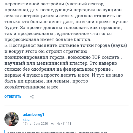
перспективной застройки (частный сектор,
промзона), для последующей передачи на аукцион
земли застройщикам и земля должна отходить не
только кто больше денег даст, но и чей проект лучше
будет. За проект должны голосовать как горожане ,
так и профессионалы , единственное что голос
профессионала имеет больше баллов.
5. Постарался выявить сильные точки города (наука)
и вокруг этого бы строил стратегию
позиционирования города , возможно ТОР создать ,
научный или медкцинский кластер. Это наверно
сложно без одобрения на федеральном уровне ,
первые 4 пункта просто делать и все. И тут не надо
быть ни правым , ни левым , просто
хозяйственником и все.
ОТВЕТИТЬ
adambereg1
v.i.p.
17 ноября 2020
Nsk11111
Хотя это настолько очевидно: нет среды - нет трафика, нет