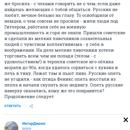
же бросила - с чехами говорить не о чем, если даже
найдешь желающих с тобой общаться. Русских не
любят, вечное бельмо на глазу. То освободили от
немцев, о чем совсем не просили - жили люди под
Гитлером, работали себе на военную
промышленность и горя не знали. Пришли советские
и сделали из мелких лавочников сознательных
людей с чувством коллективизма - у себя в
воображении. На деле мелкие лавочники хотели
торговать всем чем ни попадя (телом - с
удовольствием!) и терпели советское иго облика
морали до 90х, когда удалось сорваться с кукана и
лечь в тину. Лежат там и пьют пиво. Русские опять
не угодили - как птица Феникс опять восстали из
пепла и начали скупать всю недвигу. Опять русские
наверху оказались, кому же это понравится?
Продолжение следует.
ОТВЕТИТЬ
ИнтерДиалог
junior