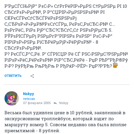
Р’РµСЃСЊРјР° Р±С‹Р» СѓРґРёРІР»РµРЅ С†РµРЅРµ РІ 10
СЂСѓР±Р»РµР№, Р·Р°СЏРІР»РµРЅРЅРѕР№ РІ
СЌРєСЃРєСѓСЂСЃРёРѕРЅРЅРѕРј
С‚СЂРѕР»Р»РµР№Р±СѓСЃРµ, РєРѕС‚РѕСЂС‹Р№ С…
РѕРґРёС‚ РїРѕ РјР°СЂС?СЂСѓС‚Сѓ РЅРѕРјРµСЂ 5.
РЎРѕРІСЃРµРј РЅРµРґР°РІРЅРѕ РѕРЅР° Р±С‹Р»Р°
РІРїРѕР»РЅРµ РїСЂРёРµРјР»РёРјРѕР№ - 8
СЂСѓР±Р»РµР№.
Р? РєСЃС‚Р°С‚Рё. Р’ СЃРІСЏР·Рё СЃ РЅС‹РЅРµС?РЅРµР№
РїРѕР»РёС‚РёРєРѕР№ РїР°СЂС‚РёРё - РџР РћР”РђР®Рў
Р›Р? РўРђРњ РљРђРљ Р РђРќР¬РЁР• РџР?Р’Рћ?
ОТВЕТИТЬ
Nskyy
veteran
07 февраля 2005
Nskyy
Весьма был удивлен цене в 10 рублей, заявленной в
экскурсионном троллейбусе, который ходит по
маршруту номер 5. Совсем недавно она была вполне
приемлимой - 8 рублей.