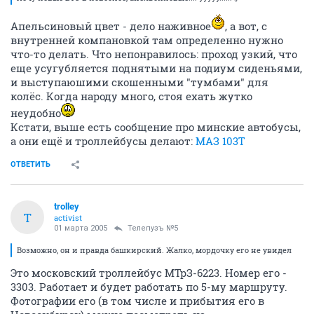
Апельсиновый цвет - дело наживное
, а вот, с
внутренней компановкой там определенно нужно
что-то делать. Что непонравилось: проход узкий, что
еще усугубляется поднятыми на подиум сиденьями,
и выступаюшими скошенными "тумбами" для
колёс. Когда народу много, стоя ехать жутко
неудобно
Кстати, выше есть сообщение про минские автобусы,
а они ещё и троллейбусы делают:
МАЗ 103Т
ОТВЕТИТЬ
trolley
T
activist
01 марта 2005
Телепузъ №5
Возможно, он и правда башкирский. Жалко, мордочку его не увидел
Это московский троллейбус МТрЗ-6223. Номер его -
3303. Работает и будет работать по 5-му маршруту.
Фотографии его (в том числе и прибытия его в