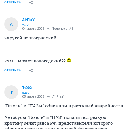
ОТВЕТИТЬ
AirPlaY
A
v.i.p.
04 марта 2005
Телепузъ №5
>другой волгоградский
кхм... может вологодский??
ОТВЕТИТЬ
Tt002
T
guru
05 марта 2005
AirPlaY
"Газели" и "ПАЗы" обвинили в растущей аварийности
Автобусы "Газель" и "ПАЗ" попали под резкую
критику Минтранса РФ, представители которого
обвинили эти машины в низкой безопасности.