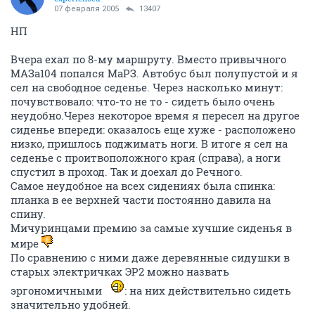
07 февраля 2005
13407
НП
Вчера ехал по 8-му маршруту. Вместо привычного
МАЗа104 попался МаРЗ. Автобус был полупустой и я
сел на свободное седенье. Через насколько минут:
почувствовало: что-то не то - сидеть было очень
неудобно.Через некоторое время я пересел на другое
сиденье впереди: оказалось еще хуже - расположено
низко, пришлось поджимать ноги. В итоге я сел на
седенье с проитвоположного края (справа), а ноги
спустил в проход. Так и доехал до Речного.
Самое неудобное на всех сидениях была спинка:
планка в ее верхней части постоянно давила на
спину.
Мичуринцами премию за самые хучшие сиденья в
мире
По сравнению с ними даже деревянные сидушки в
старых электричках ЭР2 можно назвать
эргономичными
: на них действительно сидеть
значительно удобней.