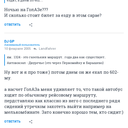
ездит, а днём по 602....
Ночью на ГолАЗе???
И сколько стоит билет за езду в этом сарае?
ОТВЕТИТЬ
DJ GP
Анонимный пользователь
10 февраля 2005
Landfahrer
хм.. 1324 - это газелькин маршрут.. года два как существует..
Автовокзал - Двуречье (это через Первомайку и Барышево)
Ну вот и я про тоже:) потом днем он же ехал по 602-
му.
а насчет ГолАЗа меня удивляет то, что такой автобус
ходит по обычному рейсовому маршруту,
пердставляю как классно из него с последнего рядя
сидений утречком захотеть выйти например на
мелькомбинате. Зато конечно хорошо тем, кто сидит:)
ОТВЕТИТЬ