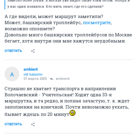
заметно более узкий. В Москве уже видел такие этим летом. теперь и
у нас один появился. Кто-нить знает, где его сделали?
А где видели, может маршрут заметили?
Может, башкирский троллейбус,
посмотрите
,
возможно опознаете?
Довольно много башкирских троллейбусов по Москве
бегает, хотя внутри они мне кажутся неудобными.
ОТВЕТИТЬ
ambient
A
old hamster
01 марта 2005
ambient
Страшно не хватает транспорта в направлении
Волочаевский - Учительская! Ходит одна 33-я
маршрутка, и та редко, и полная зачастую, т. к. ждет
заполнения на конечной. Почти невозможно уехать,
бывает ждешь по 20 минут
ОТВЕТИТЬ