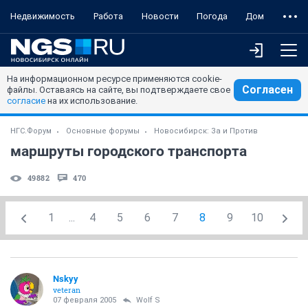
Недвижимость
Работа
Новости
Погода
Дом
На информационном ресурсе применяются cookie-
Согласен
файлы. Оставаясь на сайте, вы подтверждаете свое
согласие
на их использование.
НГС.Форум
Основные форумы
Новосибирск: За и Против
маршруты городского транспорта
49882
470
1
...
4
5
6
7
8
9
10
Nskyy
veteran
07 февраля 2005
Wolf S