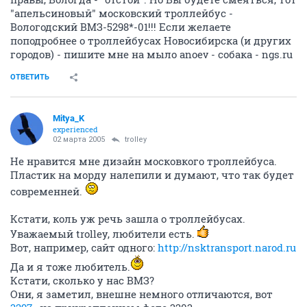
"апельсиновый" московский троллейбус -
Вологодский ВМЗ-5298*-01!!! Если желаете
поподробнее о троллейбусах Новосибирска (и других
городов) - пишите мне на мыло anoev - собака - ngs.ru
ОТВЕТИТЬ
Mitya_K
experienced
02 марта 2005
trolley
Не нравится мне дизайн московкого троллейбуса.
Пластик на морду налепили и думают, что так будет
современней.
Кстати, коль уж речь зашла о троллейбусах.
Уважаемый trolley, любители есть.
Вот, например, сайт одного:
http://nsktransport.narod.ru
Да и я тоже любитель.
Кстати, сколько у нас ВМЗ?
Они, я заметил, внешне немного отличаются, вот