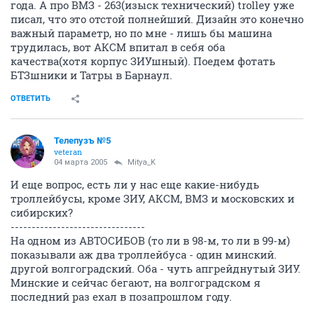
года. А про ВМЗ - 263(изыск технический) trolley уже
писал, что это отстой полнейший. Дизайн это конечно
важный параметр, но по мне - лишь бы машина
трудилась, вот АКСМ впитал в себя оба
качества(хотя корпус ЗИУшный). Поедем фотать
БТЗшники и Татры в Барнаул.
ОТВЕТИТЬ
Телепузъ №5
veteran
04 марта 2005
Mitya_K
И еще вопрос, есть ли у нас еще какие-нибудь
троллейбусы, кроме ЗИУ, АКСМ, ВМЗ и московских и
сибирских?
--------------------------------
На одном из АВТОСИБОВ (то ли в 98-м, то ли в 99-м)
показывали аж два троллейбуса - один минский.
другой волгоградский. Оба - чуть апгрейднутый ЗИУ.
Минские и сейчас бегают, на волгоградском я
последний раз ехал в позапрошлом году.