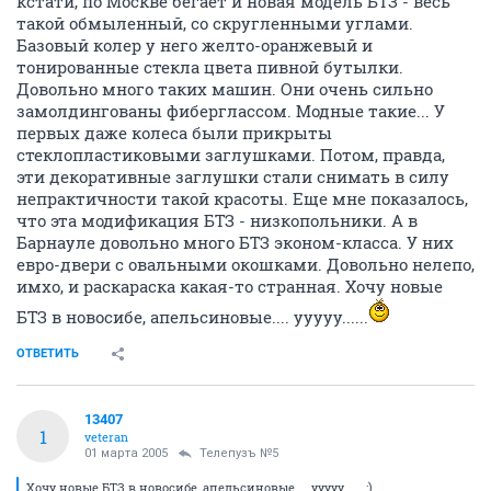
кстати, по Москве бегает и новая модель БТЗ - весь
такой обмыленный, со скругленными углами.
Базовый колер у него желто-оранжевый и
тонированные стекла цвета пивной бутылки.
Довольно много таких машин. Они очень сильно
замолдингованы фиберглассом. Модные такие... У
первых даже колеса были прикрыты
стеклопластиковыми заглушками. Потом, правда,
эти декоративные заглушки стали снимать в силу
непрактичности такой красоты. Еще мне показалось,
что эта модификация БТЗ - низкопольники. А в
Барнауле довольно много БТЗ эконом-класса. У них
евро-двери с овальными окошками. Довольно нелепо,
имхо, и раскараска какая-то странная. Хочу новые
БТЗ в новосибе, апельсиновые.... ууууу......
ОТВЕТИТЬ
13407
1
veteran
01 марта 2005
Телепузъ №5
Хочу новые БТЗ в новосибе, апельсиновые.... ууууу...... :)