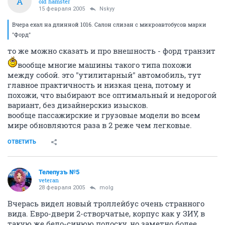
A
old hamster
15 февраля 2005
Nskyy
Вчера ехал на длинной 1016. Салон слизан с микроавтобусов марки
"Форд"
то же можно сказать и про внешность - форд транзит
вообще многие машины такого типа похожи
между собой. это "утилитарный" автомобиль, тут
главное практичность и низкая цена, потому и
похожи, что выбирают все оптимальный и недорогой
вариант, без дизайнерскиз изысков.
вообще пассажирские и грузовые модели во всем
мире обновляются раза в 2 реже чем легковые.
ОТВЕТИТЬ
Телепузъ №5
veteran
28 февраля 2005
molg
Вчерась видел новый троллейбус очень странного
вида. Евро-двери 2-створчатые, корпус как у ЗИУ, в
такую же бело-синюю полоску, но заметно более