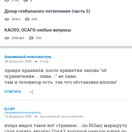
1793
5
Дозор глобального потепления (часть 5)
34911
652
КАСКО, ОСАГО-любые вопросы
1056486
783
Анонимный пользователь
08 февраля 2005
molg
правда прдавали, после принятия закона "об
ограничении ... пива ..." не знаю.
там и телевизор есть. так что обстановка вполне!
ОТВЕТИТЬ
DJ GP
Анонимный пользователь
10 февраля 2005
Анонимный пользователь
вчера видел такое вот странное...: по 602му маршруту
стал ходить автобус ГолАЗ, который раньше ходил по