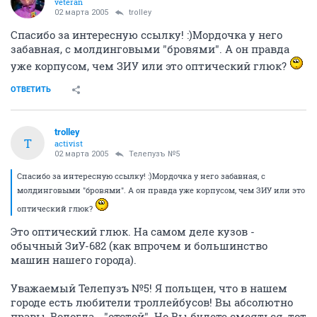
veteran
02 марта 2005
trolley
Спасибо за интересную ссылку! :)Мордочка у него
забавная, с молдинговыми "бровями". А он правда
уже корпусом, чем ЗИУ или это оптический глюк?
ОТВЕТИТЬ
trolley
T
activist
02 марта 2005
Телепузъ №5
Спасибо за интересную ссылку! :)Мордочка у него забавная, с
молдинговыми "бровями". А он правда уже корпусом, чем ЗИУ или это
оптический глюк?
Это оптический глюк. На самом деле кузов -
обычный ЗиУ-682 (как впрочем и большинство
машин нашего города).
Уважаемый Телепузъ №5! Я польщен, что в нашем
городе есть любители троллейбусов! Вы абсолютно
правы, Вологда - "отстой". Но Вы будете смеяться, тот