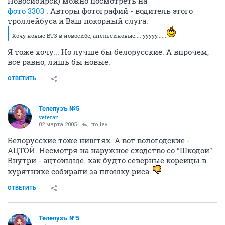
Новосибирск) можно посмотреть на
фото 3303
. Авторы фотографий - водитель этого
троллейбуса и Ваш покорный слуга.
Хочу новые БТЗ в новосибе, апельсиновые.... ууууу......
Я тоже хочу... Но лучше бы белорусские. А впрочем,
все равно, лишь бы новые.
ОТВЕТИТЬ
Телепузъ №5
veteran
02 марта 2005
trolley
Белорусские тоже ништяк. А вот вологодские -
АЦТОЙ. Несмотря на наружное сходство со "Шкодой".
Внутри - ацтоищще. как будто северные корейцы в
курятнике собирали за плошку риса.
ОТВЕТИТЬ
Телепузъ №5