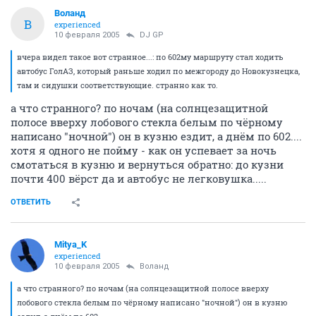
Воланд
В
experienced
10 февраля 2005
DJ GP
вчера видел такое вот странное...: по 602му маршруту стал ходить
автобус ГолАЗ, который раньше ходил по межгороду до Новокузнецка,
там и сидушки соответствующие. странно как то.
а что странного? по ночам (на солнцезащитной
полосе вверху лобового стекла белым по чёрному
написано "ночной") он в кузню ездит, а днём по 602....
хотя я одного не пойму - как он успевает за ночь
смотаться в кузню и вернуться обратно: до кузни
почти 400 вёрст да и автобус не легковушка.....
ОТВЕТИТЬ
Mitya_K
experienced
10 февраля 2005
Воланд
а что странного? по ночам (на солнцезащитной полосе вверху
лобового стекла белым по чёрному написано "ночной") он в кузню