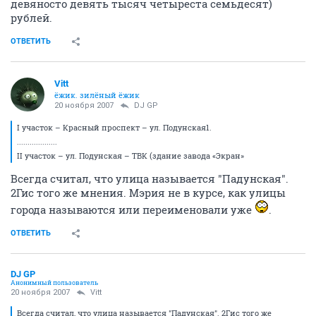
девяносто девять тысяч четыреста семьдесят)
рублей.
ОТВЕТИТЬ
Vitt
ёжик. зилёный ёжик
20 ноября 2007
DJ GP
I участок – Красный проспект – ул. Подунская1.
...................
II участок – ул. Подунская – ТВК (здание завода «Экран»
Всегда считал, что улица называется "Падунская".
2Гис того же мнения. Мэрия не в курсе, как улицы
города называются или переименовали уже
.
ОТВЕТИТЬ
DJ GP
Анонимный пользователь
20 ноября 2007
Vitt
Всегда считал, что улица называется "Падунская". 2Гис того же