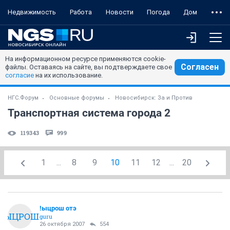
Недвижимость
Работа
Новости
Погода
Дом
На информационном ресурсе применяются cookie-
Согласен
файлы. Оставаясь на сайте, вы подтверждаете свое
согласие
на их использование.
НГС.Форум
Основные форумы
Новосибирск: За и Против
Транспортная система города 2
119343
999
1
...
8
9
10
11
12
...
20
!ыцрош отэ
!ЫЦРОШ
guru
26 октября 2007
554