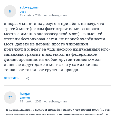
subway_man
S
guru
15 ноября 2007
subway_man
я поразмышлял на досуге и пришёл к выводу, что
третий мост (не сам факт строительства нового
моста, а именно оловозаводской мост) - в высшей
степени бестолковая затея. не первой очерёдности
мост, далеко не первой. просто чиновники
притянули к нему за уши наскоро выдуманный юго-
западный транзит и надеются на федеральное
финансирование. на любой другой тоннель/мост
денег не дадут даже в мечтах. а у самих кишка
тонка. вот такая вот грустная правда.
ОТВЕТИТЬ
hungar
H
veteran
15 ноября 2007
subway_man
я поразмышлял на досуге и пришёл к выводу, что третий мост (не сам
факт строительства нового моста, а именно оловозаводской мост) - в