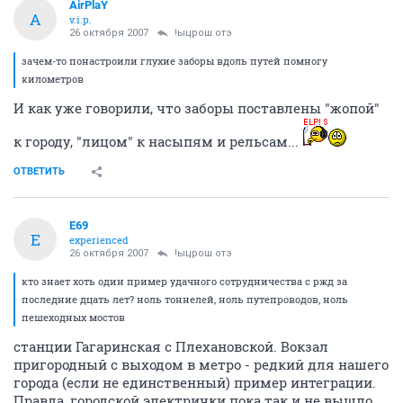
AirPlaY
A
v.i.p.
26 октября 2007
!ыцрош отэ
зачем-то понастроили глухие заборы вдоль путей помногу
километров
И как уже говорили, что заборы поставлены "жопой"
к городу, "лицом" к насыпям и рельсам...
ОТВЕТИТЬ
E69
E
experienced
26 октября 2007
!ыцрош отэ
кто знает хоть один пример удачного сотрудничества с ржд за
последние дцать лет? ноль тоннелей, ноль путепроводов, ноль
пешеходных мостов
станции Гагаринская с Плехановской. Вокзал
пригородный с выходом в метро - редкий для нашего
города (если не единственный) пример интеграции.
Правда, городской электрички пока так и не вышло.