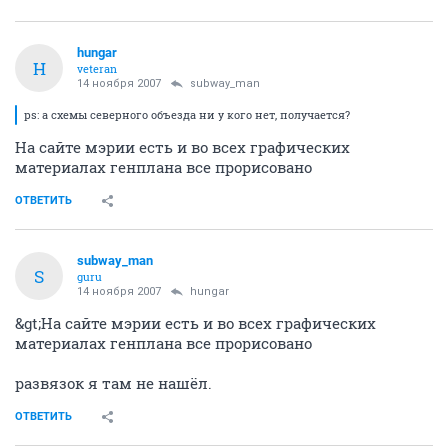
hungar
H
veteran
14 ноября 2007
subway_man
ps: а схемы северного объезда ни у кого нет, получается?
На сайте мэрии есть и во всех графических
материалах генплана все прорисовано
ОТВЕТИТЬ
subway_man
S
guru
14 ноября 2007
hungar
&gt;На сайте мэрии есть и во всех графических
материалах генплана все прорисовано
развязок я там не нашёл.
ОТВЕТИТЬ