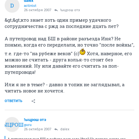
dalex
D
activist
26 октября 2007
!ыцрош отэ
&gt;&gt;кто знает хоть один пример удачного
сотрудничества с ржд за последние дцать лет?
А путепровод над БШ в районе разъезда Иня? Не
понмю, когда его переделали, но точно "после войны",
т.е. где-то "на рубеже веков" (с)
Хотя, наверное, его
можно не считать - друга колья-то стоит без
изменений. Ну или давайте его считать за пол-
путепровода!
Или я не в теме? - давно в топик не заглядывал, а
читать новое не хочется.
ОТВЕТИТЬ
!ыцрош отэ
!ЫЦРОШ
guru
26 октября 2007
dalex
А путепровод над БШ в районе разъезда Иня? Не понмю, когда его