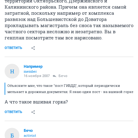
территории Октябрьского, Дзержинского и
Калининского района. Причем она является самой
затратной, поскольку например от комплекса
развязок над Большевистской до Доватора
прокладывать магистраль без сноса так называемого
частного сектора несложно и незатратно. Вы в
генплан посмотрите там все нарисовано.
ОТВЕТИТЬ
Например
Н
member
16 ноября 2007
Бечо
Объясните мне, что такое "пост ГИБДД", который периодически
мелькает в дорожных документах. Я знаю один пост - на вшивой горке
А что такое вшивая горка?
ОТВЕТИТЬ
Бечо
Б
activist