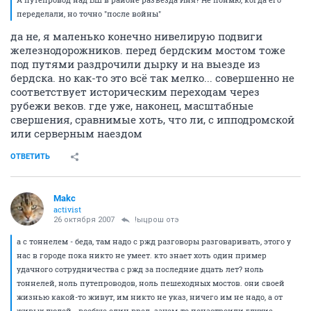
переделали, но точно "после войны"
да не, я маленько конечно нивелирую подвиги
железнодорожников. перед бердским мостом тоже
под путями раздрочили дырку и на выезде из
бердска. но как-то это всё так мелко... совершенно не
соответствует историческим переходам через
рубежи веков. где уже, наконец, масштабные
свершения, сравнимые хоть, что ли, с ипподромской
или серверным наездом
ОТВЕТИТЬ
Makc
activist
26 октября 2007
!ыцрош отэ
а с тоннелем - беда, там надо с ржд разговоры разговаривать, этого у
нас в городе пока никто не умеет. кто знает хоть один пример
удачного сотрудничества с ржд за последние дцать лет? ноль
тоннелей, ноль путепроводов, ноль пешеходных мостов. они своей
жизнью какой-то живут, им никто не указ, ничего им не надо, а от
живых людей - вообще один вред. зачем-то понастроили глухие