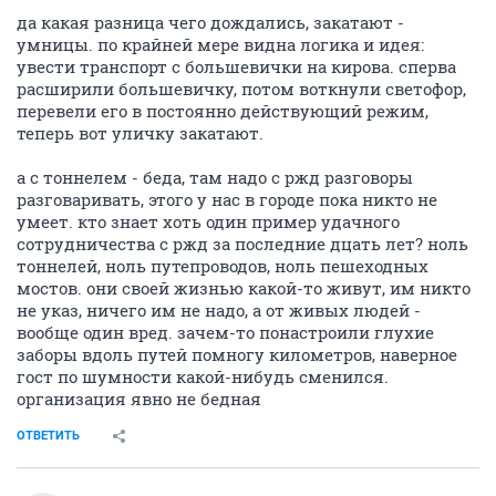
да какая разница чего дождались, закатают -
умницы. по крайней мере видна логика и идея:
увести транспорт с большевички на кирова. сперва
расширили большевичку, потом воткнули светофор,
перевели его в постоянно действующий режим,
теперь вот уличку закатают.
а с тоннелем - беда, там надо с ржд разговоры
разговаривать, этого у нас в городе пока никто не
умеет. кто знает хоть один пример удачного
сотрудничества с ржд за последние дцать лет? ноль
тоннелей, ноль путепроводов, ноль пешеходных
мостов. они своей жизнью какой-то живут, им никто
не указ, ничего им не надо, а от живых людей -
вообще один вред. зачем-то понастроили глухие
заборы вдоль путей помногу километров, наверное
гост по шумности какой-нибудь сменился.
организация явно не бедная
ОТВЕТИТЬ