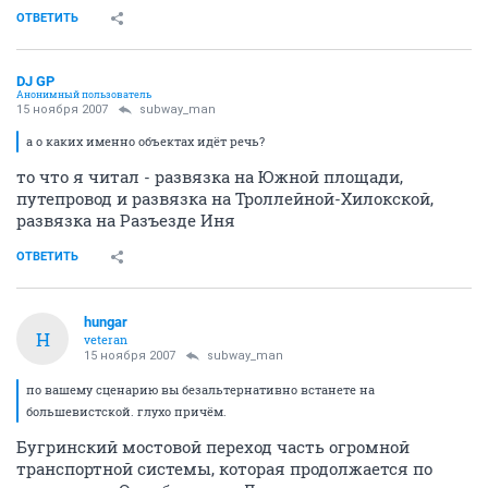
ОТВЕТИТЬ
DJ GP
Анонимный пользователь
15 ноября 2007
subway_man
а о каких именно объектах идёт речь?
то что я читал - развязка на Южной площади,
путепровод и развязка на Троллейной-Хилокской,
развязка на Разъезде Иня
ОТВЕТИТЬ
hungar
H
veteran
15 ноября 2007
subway_man
по вашему сценарию вы безальтернативно встанете на
большевистской. глухо причём.
Бугринский мостовой переход часть огромной
транспортной системы, которая продолжается по