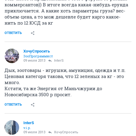
коммерсантов)) В итоге всегда какая-нибудь ерунда
приключается. А какие хоть параметры груза? вес-
объем-цена, а то мож дешевле будет карго какое-
нить по 12 ЮСД за кг
ОТВЕТИТЬ
ХочуСпросить
ЗооПрограммист
09 июля 2013
InterS
Дык, зоотовары - игрушки, амуниция, одежда и т.п.
Ценовая категоря такова, что 12 зеленых за кг - это
много.
Кстати, та же Энергия от Маньчжурии до
Новосибирска 3500 р просит.
ОТВЕТИТЬ
InterS
v.i.p.
09 июля 2013
ХочуСпросить