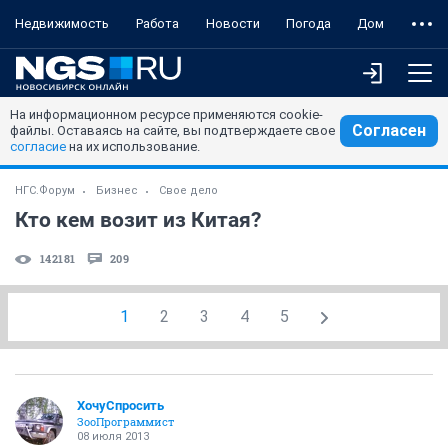
Недвижимость
Работа
Новости
Погода
Дом
На информационном ресурсе применяются cookie-
Согласен
файлы. Оставаясь на сайте, вы подтверждаете свое
согласие
на их использование.
НГС.Форум
Бизнес
Свое дело
Кто кем возит из Китая?
142181
209
1
2
3
4
5
ХочуСпросить
ЗооПрограммист
08 июля 2013