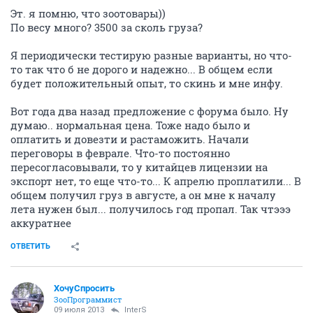
Эт. я помню, что зоотовары))
По весу много? 3500 за сколь груза?
Я периодически тестирую разные варианты, но что-
то так что б не дорого и надежно... В общем если
будет положительный опыт, то скинь и мне инфу.
Вот года два назад предложение с форума было. Ну
думаю.. нормальная цена. Тоже надо было и
оплатить и довезти и растаможить. Начали
переговоры в феврале. Что-то постоянно
пересогласовывали, то у китайцев лицензии на
экспорт нет, то еще что-то... К апрелю проплатили... В
общем получил груз в августе, а он мне к началу
лета нужен был... получилось год пропал. Так чтэээ
аккуратнее
ОТВЕТИТЬ
ХочуСпросить
ЗооПрограммист
09 июля 2013
InterS