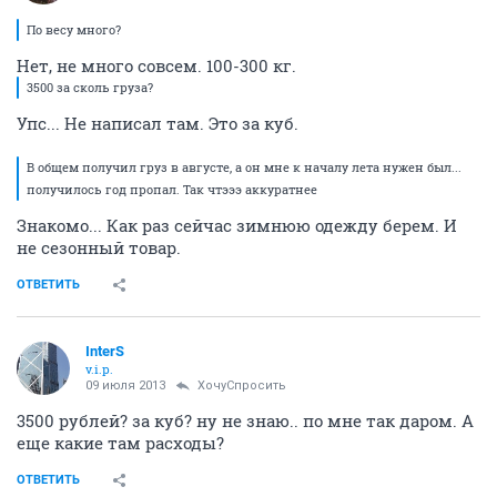
По весу много?
Нет, не много совсем. 100-300 кг.
3500 за сколь груза?
Упс... Не написал там. Это за куб.
В общем получил груз в августе, а он мне к началу лета нужен был...
получилось год пропал. Так чтэээ аккуратнее
Знакомо... Как раз сейчас зимнюю одежду берем. И
не сезонный товар.
ОТВЕТИТЬ
InterS
v.i.p.
09 июля 2013
ХочуСпросить
3500 рублей? за куб? ну не знаю.. по мне так даром. А
еще какие там расходы?
ОТВЕТИТЬ