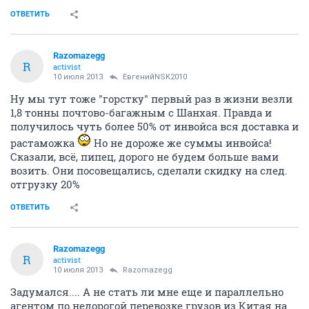
ОТВЕТИТЬ
Razomazegg
R
activist
10 июля 2013
ЕвгенийNSK2010
Ну мы тут тоже "горстку" первый раз в жизни везли
1,8 тонны почтово-багажным с Шанхая. Правда и
получилось чуть более 50% от инвойса вся доставка и
растаможка
Но не дороже же суммы инвойса!
Сказали, всё, пипец, дорого не будем больше вами
возить. Они посовещались, сделали скидку на след.
отгрузку 20%
ОТВЕТИТЬ
Razomazegg
R
activist
10 июля 2013
Razomazegg
Задумался.... А не стать ли мне еще и параллельно
агентом по недорогой перевозке грузов из Китая на