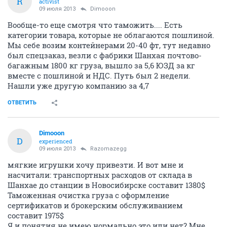
R
activist
09 июля 2013
Dimooon
Вообще-то еще смотря что таможить.... Есть
категории товара, которые не облагаются пошлиной.
Мы себе возим контейнерами 20-40 фт, тут недавно
был спецзаказ, везли с фабрики Шанхая почтово-
багажным 1800 кг груза, вышло за 5,6 ЮЗД за кг
вместе с пошлиной и НДС. Путь был 2 недели.
Нашли уже другую компанию за 4,7
ОТВЕТИТЬ
Dimooon
D
experienced
09 июля 2013
Razomazegg
мягкие игрушки хочу привезти. И вот мне и
насчитали: транспортных расходов от склада в
Шанхае до станции в Новосибирске составит 1380$
Таможенная очистка груза с оформление
сертификатов и брокерским обслуживанием
составит 1975$
Я и понятия не имею нормально это или нет? Мне