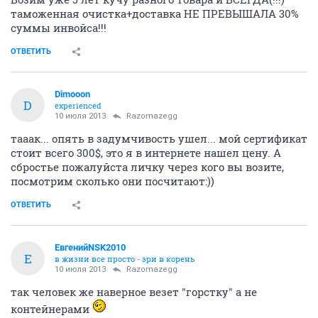
таможенная очистка+доставка НЕ ПРЕВЫШАЛА 30%
суммы инвойса!!!
ОТВЕТИТЬ
Dimooon
D
experienced
10 июля 2013
Razomazegg
тааак... опять в задумчивость ушел... мой сертификат
стоит всего 300$, это я в интернете нашел цену. А
сбростье пожалуйста личку через кого вы возите,
посмотрим сколько они посчитают:))
ОТВЕТИТЬ
ЕвгенийNSK2010
Е
в жизни все просто - зри в корень
10 июля 2013
Razomazegg
так человек же наверное везет "горстку" а не
контейнерами