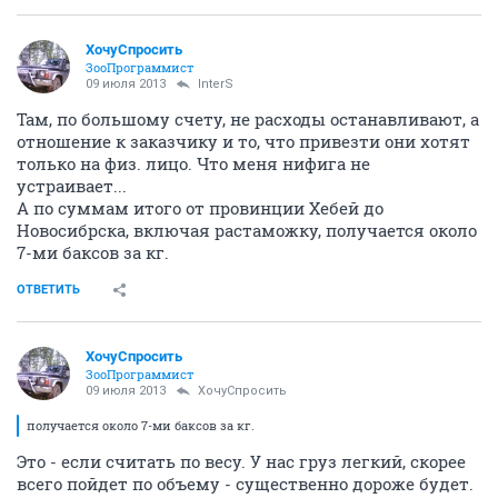
ХочуСпросить
ЗооПрограммист
09 июля 2013
InterS
Там, по большому счету, не расходы останавливают, а
отношение к заказчику и то, что привезти они хотят
только на физ. лицо. Что меня нифига не
устраивает...
А по суммам итого от провинции Хебей до
Новосибрска, включая растаможку, получается около
7-ми баксов за кг.
ОТВЕТИТЬ
ХочуСпросить
ЗооПрограммист
09 июля 2013
ХочуСпросить
получается около 7-ми баксов за кг.
Это - если считать по весу. У нас груз легкий, скорее
всего пойдет по объему - существенно дороже будет.