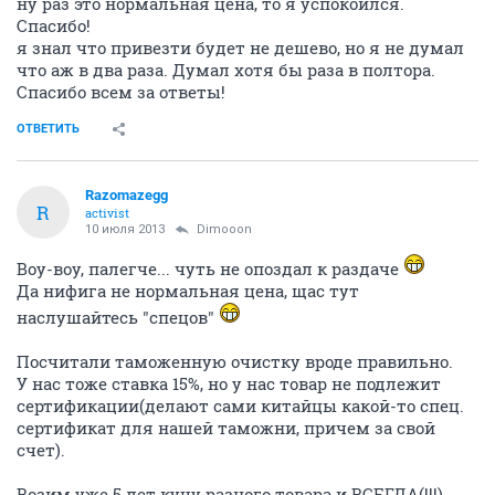
ну раз это нормальная цена, то я успокоился.
Спасибо!
я знал что привезти будет не дешево, но я не думал
что аж в два раза. Думал хотя бы раза в полтора.
Спасибо всем за ответы!
ОТВЕТИТЬ
Razomazegg
R
activist
10 июля 2013
Dimooon
Воу-воу, палегче... чуть не опоздал к раздаче
Да нифига не нормальная цена, щас тут
наслушайтесь "спецов"
Посчитали таможенную очистку вроде правильно.
У нас тоже ставка 15%, но у нас товар не подлежит
сертификации(делают сами китайцы какой-то спец.
сертификат для нашей таможни, причем за свой
счет).
Возим уже 5 лет кучу разного товара и ВСЕГДА(!!!)