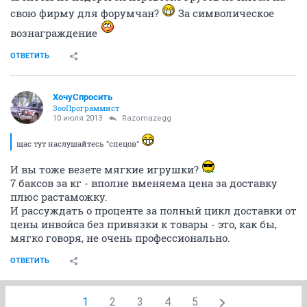
свою фирму для форумчан?
За символическое
вознаграждение
ОТВЕТИТЬ
ХочуСпросить
ЗооПрограммист
10 июля 2013
Razomazegg
щас тут наслушайтесь "спецов"
И вы тоже везете мягкие игрушки?
7 баксов за кг - вполне вменяема цена за доставку
плюс растаможку.
И рассуждать о проценте за полный цикл доставки от
цены инвойса без привязки к товары - это, как бы,
мягко говоря, не очень профессионально.
ОТВЕТИТЬ
1
2
3
4
5