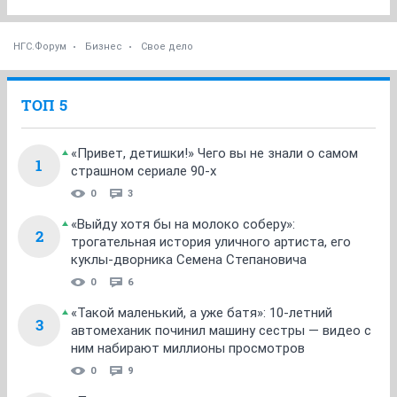
НГС.Форум
Бизнес
Свое дело
ТОП 5
«Привет, детишки!» Чего вы не знали о самом
1
страшном сериале 90-х
0
3
«Выйду хотя бы на молоко соберу»:
2
трогательная история уличного артиста, его
куклы-дворника Семена Степановича
0
6
«Такой маленький, а уже батя»: 10-летний
3
автомеханик починил машину сестры — видео с
ним набирают миллионы просмотров
0
9