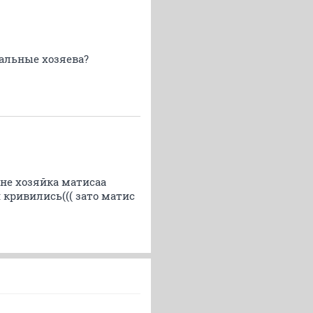
иальные хозяева?
мне хозяйка матисаа
 кривились((( зато матис