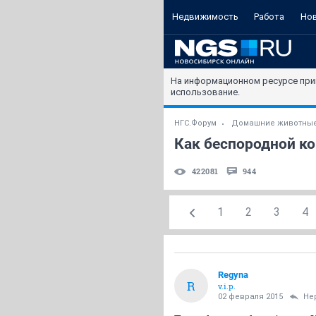
Недвижимость
Работа
Но
На информационном ресурсе при
использование.
НГС.Форум
Домашние животны
Как беспородной ко
422081
944
1
2
3
4
Regуnа
R
v.i.p.
02 февраля 2015
Не