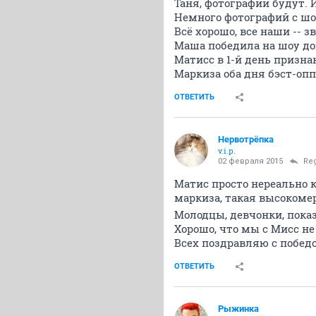
Таня, фотографии будут. 
Немного фотографий с шо
Всё хорошо, все наши -- з
Маша победила на шоу до
Матисс в 1-й день призна
Маркиза оба дня бэст-опп
ОТВЕТИТЬ
Нервотрёпка
v.i.p.
02 февраля 2015
Re
Матис просто нереально 
маркиза, такая высокоме
Молодцы, девчонки, пока
Хорошо, что мы с Мисс н
Всех поздравляю с победо
ОТВЕТИТЬ
Рыжинка