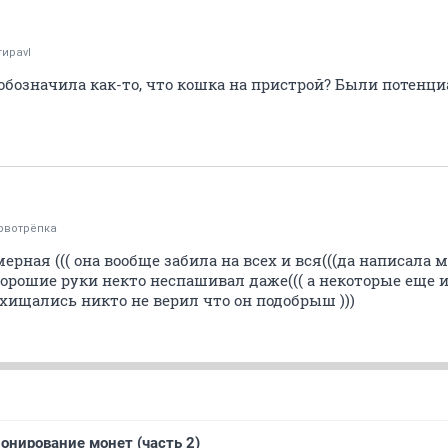
гираvl
 обозначила как-то, что кошка на пристрой? Были потенц
рвотрёпка
ерная ((( она вообще забила на всех и вся(((да написала 
орошие руки некто неспашивал даже((( а некоторые еще и
осхищались никто не верил что он подобрыш )))
нирование монет (часть 2)