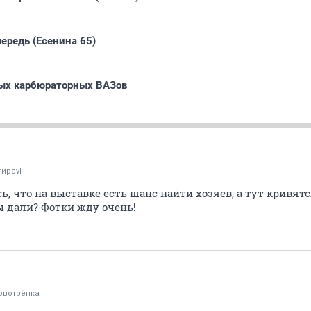
чередь (Есенина 65)
ых карбюраторных ВАЗов
гираvl
ь, что на выставке есть шанс найти хозяев, а тут кривятс
ы дали? Фотки жду очень!
рвотрёпка