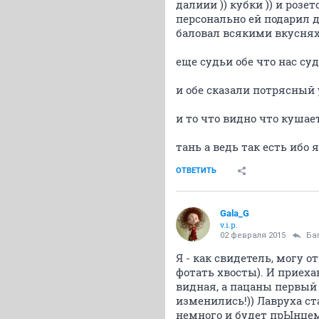
далиии )) кубки )) и роз
персонально ей подарил д
баловал всякими вкусняха
еще судьи обе что нас суд
и обе сказали потрясный 
и то что видно что кушае
тань а ведь так есть ибо 
ОТВЕТИТЬ
Gala_G
v.i.p.
02 февраля 2015
Ба
Я - как свидетель, могу 
фотать хвосты). И приеха
видная, а пацаны первый
изменились!)) Лавруха с
немного и будет прЫнцем