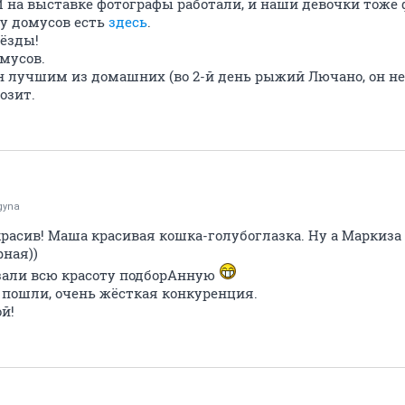
И на выставке фотографы работали, и наши девочки тоже
у домусов есть
здесь
.
вёзды!
мусов.
н лучшим из домашних (во 2-й день рыжий Лючано, он не 
озит.
gуnа
красив! Маша красивая кошка-голубоглазка. Ну а Маркиз
рная))
зали всю красоту подборАнную
е пошли, очень жёсткая конкуренция.
й!