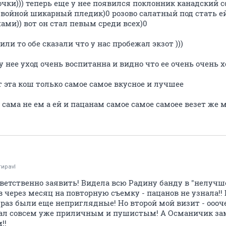
еточки))) теперь еще у нее появился поклонник канадский 
войной шикарный пледик)0 розово салатный под стать ей
ми)) вот он стал певым среди всех)0
или то обе сказали что у нас пробежал экзот )))
у нее уход очень воспитанна и видно что ее очень очень
т эта кош только самое самое вкусное и лучшее
я сама не ем а ей и пацанам самое самое самоее везет же 
гираvl
ответственно заявить! Видела всю Радину банду в "нелуч
в через месяц на повторную съемку - пацанов не узнала!
 раз были еще неприглядные! Но второй мой визит - оо
тал совсем уже приличным и пушистым! А Османичик за
!!