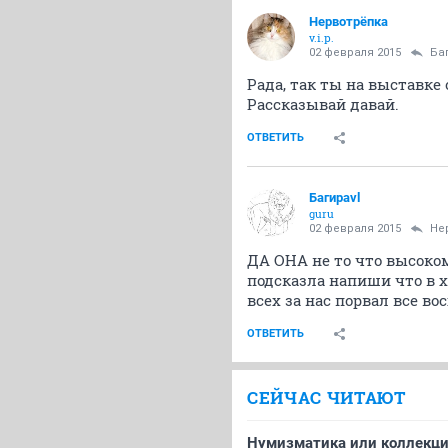
Нервотрёпка
v.i.p.
02 февраля 2015
Ба
Рада, так ты на выставке
Рассказывай давай.
ОТВЕТИТЬ
Багираvl
guru
02 февраля 2015
Не
ДА ОНА не то что высоком
подсказла напиши что в х
всех за нас порвал все в
ОТВЕТИТЬ
СЕЙЧАС ЧИТАЮТ
Нумизматика или коллекцио