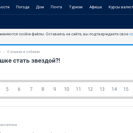
вости
Погода
Дом
Почта
Туризм
Афиша
Курсы валю
меняются cookie-файлы. Оставаясь на сайте, вы подтверждаете свое
с
е
О кошках и собаках
шке стать звездой?!
5
6
7
8
9
10
11
12
13
14
15
рвотрёпка