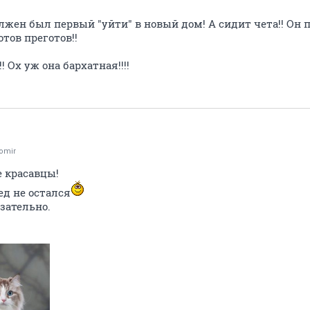
лжен был первый "уйти" в новый дом! А сидит чета!! Он 
тов преготов!!
 Ох уж она бархатная!!!!
omir
е красавцы!
ед не остался
зательно.