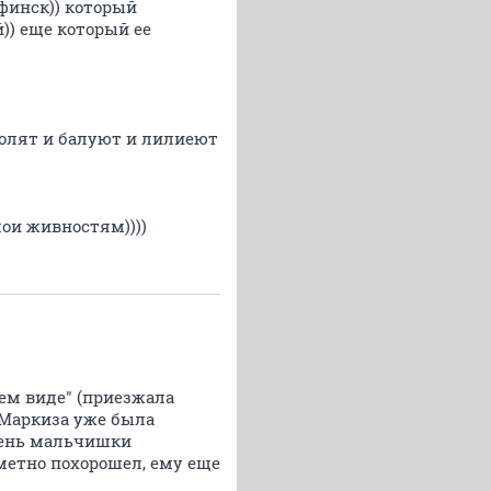
сфинск)) который
)) еще который ее
 холят и балуют и лилиеют
мои живностям))))
шем виде" (приезжала
! Маркиза уже была
очень мальчишки
метно похорошел, ему еще