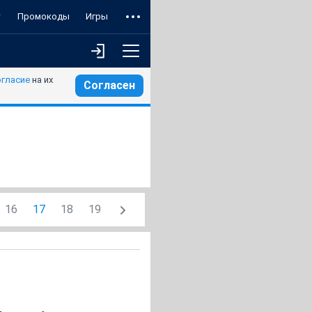
т
Промокоды
Игры
огласие
на их
Согласен
16
17
18
19