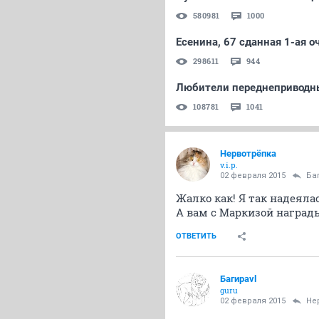
580981
1000
Есенина, 67 сданная 1-ая о
298611
944
Любители переднеприводн
108781
1041
Нервотрёпка
v.i.p.
02 февраля 2015
Ба
Жалко как! Я так надеялас
А вам с Маркизой наград
ОТВЕТИТЬ
Багираvl
guru
02 февраля 2015
Не