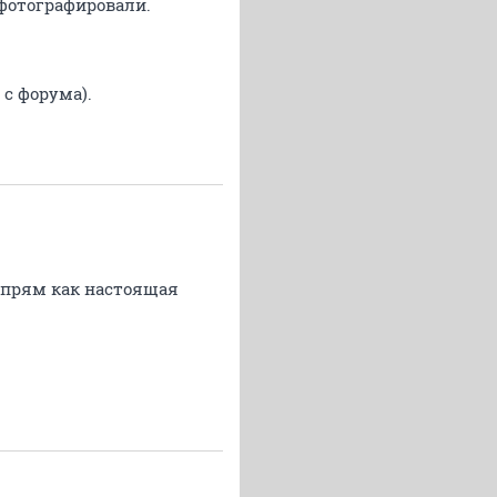
 фотографировали.
с форума).
а прям как настоящая