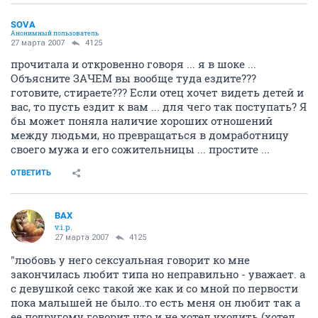
SOVA
Анонимный пользователь
27 марта 2007
4125
прочитала и откровенно говоря ... я в шоке ...
Объясните ЗАЧЕМ вы вообще туда ездите???
готовите, стираете??? Если отец хочет видеть детей и
вас, то пусть ездит к вам ... для чего так поступать? Я
бы может поняла наличие хороших отношений
между людьми, но превращаться в домработницу
своего мужа и его сожительницы ... простите ...
ОТВЕТИТЬ
ВАХ
v.i.p.
27 марта 2007
4125
"любовь у него сексуальная говорит ко мне
закончилась любит типа но неправильно - уважает. а
с девушкой секс такой же как и со мной по первости
пока малышей не было..то есть меня он любит так а
ее подругому говорит что и не хотел уходить (хотел