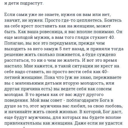
и дети подрастут.
Если сами уже не знаете, нужен он вам или нет,
значит, не нужен. Просто где-то цепляетесь. Боитесь
на себе крест поставить как на женщине, может
быть. Как ваша ровесница, я вас вполне понимаю. Он
еще молодой мужик, а вам того гляди стукнет 40.
Полагаю, вы все это передумали, прежде чем
выходить за него замуж 5 лет назад, и приняли тогда
решение жить сколько поживется, а буде суждено
расстаться, то ни о чем не жалеть. И вот это время
настало. Мне кажется, в такой ситуации не крест на
себе надо ставить, но просто вести себя как 40-
летней женщине. Пока что (уж не знаю, переживаете
вы с маленькими детьми вторую молодость, или
другая причина есть) вы ведете себя как совсем
молодая. В то время как от вас ждут другого
поведения. Мой вам совет - поблагодарите Бога в
душе за то, этот мужчина вас любил, за свою любовь,
и начинайте жить своей жизнью. В которой, Бог даст,
еще будут мужчины, для которых вы будете вполне
привлекательны как женщина. Даже если не удастся