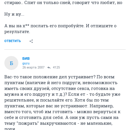
стираю.. Спит он только сней, говорит что любит, но
Ну и ну...
А вы на х** послать его попробуйте. И отпишите о
результате.
ОТВЕТИТЬ
БИВ
Б
guru
26 марта 2007
4125
Вас-то такое положение дел устраивает? По всем
пунктам (наличие й него подруги, невозможность
иметь своих друзей, отсутствие секса, готовка на
мужеа и его подругу и т.д.)? Если ет - то будьте уже
решительнее, и посылайте его. Хотя бы по тем
пунктам, которые вас не устраивают. Например,
вместо того, чтоб им готовить - можно вернуться к
себе и сготовить для себя. А они уж пусть сами на
тему "пожрать" выкручиваются - не маленькие,
поди...