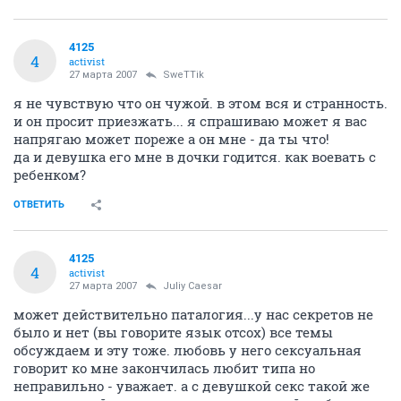
4125
4
activist
27 марта 2007
SweTTik
я не чувствую что он чужой. в этом вся и странность.
и он просит приезжать... я спрашиваю может я вас
напрягаю может пореже а он мне - да ты что!
да и девушка его мне в дочки годится. как воевать с
ребенком?
ОТВЕТИТЬ
4125
4
activist
27 марта 2007
Juliy Caesar
может действительно паталогия...у нас секретов не
было и нет (вы говорите язык отсох) все темы
обсуждаем и эту тоже. любовь у него сексуальная
говорит ко мне закончилась любит типа но
неправильно - уважает. а с девушкой секс такой же