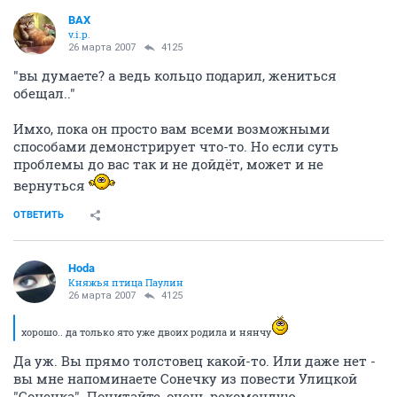
ВАХ
v.i.p.
26 марта 2007
4125
"вы думаете? а ведь кольцо подарил, жениться
обещал.."
Имхо, пока он просто вам всеми возможными
способами демонстрирует что-то. Но если суть
проблемы до вас так и не дойдёт, может и не
вернуться
ОТВЕТИТЬ
Hoda
Княжья птица Паулин
26 марта 2007
4125
хорошо.. да только ято уже двоих родила и нянчу
Да уж. Вы прямо толстовец какой-то. Или даже нет -
вы мне напоминаете Сонечку из повести Улицкой
"Сонечка". Почитайте, очень рекомендую...