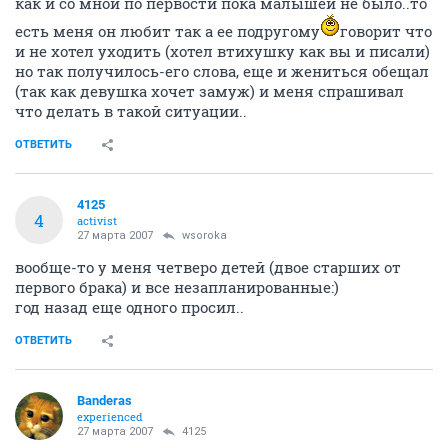
как и со мной по первости пока малышей не было..то
есть меня он любит так а ее подругому
говорит что
и не хотел уходить (хотел втихушку как вы и писали)
но так получилось-его слова, еще и жениться обещал
(так как девушка хочет замуж) и меня спрашивал
что делать в такой ситуации..
ОТВЕТИТЬ
4125
4
activist
27 марта 2007
wsoroka
вообще-то у меня четверо детей (двое старших от
первого брака) и все незапланированные:)
год назад еще одного просил..
ОТВЕТИТЬ
Banderas
experienced
27 марта 2007
4125