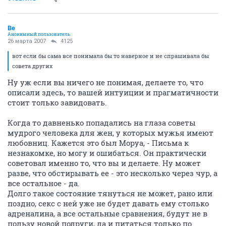
Be
Анонимный пользователь
26 марта 2007
4125
вот если бы сама все понимала бы то наверное и не спрашивала бы
совета других
Ну уж если вы ничего не понимая, делаете то, что
описали здесь, то вашей интуиции и прагматичности
стоит только завидовать.
Когда то давненько попадались на глаза советы
мудрого человека для жен, у которых мужья имеют
любовниц. Кажется это был Моруа, - Письма к
незнакомке, но могу и ошибаться. Он практически
советовал именно то, что вы и делаете. Ну может
разве, что обстирывать ее - это несколько через чур, а
все остальное - да.
Долго такое состояние тянуться не может, рано или
поздно, секс с ней уже не будет давать ему столько
адреналина, а все остальные сравнения, будут не в
пользу новой подруги, да и питаться только по