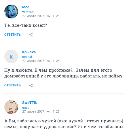
Mod
veteran
27 марта 2007
4125
Т.е. все-таки козел?
ОТВЕТИТЬ
Крыска
К
unreal
27 марта 2007
4125
Ну и любите. В чем проблема?.. Зачем для этого
домработницей у его любовницы работать, не пойму.
ОТВЕТИТЬ
SweTTik
guru
27 марта 2007
4125
А Вы, заботясь о чужой (уже чужой - стоит признать)
семье, получаете удовольствие? Или чем-то обязаны