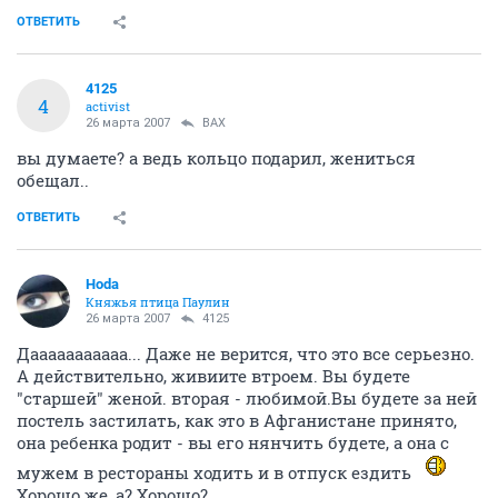
ОТВЕТИТЬ
4125
4
activist
26 марта 2007
ВАХ
вы думаете? а ведь кольцо подарил, жениться
обещал..
ОТВЕТИТЬ
Hoda
Княжья птица Паулин
26 марта 2007
4125
Дааааааааааа... Даже не верится, что это все серьезно.
А действительно, живиите втроем. Вы будете
"старшей" женой. вторая - любимой.Вы будете за ней
постель застилать, как это в Афганистане принято,
она ребенка родит - вы его нянчить будете, а она с
мужем в рестораны ходить и в отпуск ездить
Хорошо же, а? Хорошо?