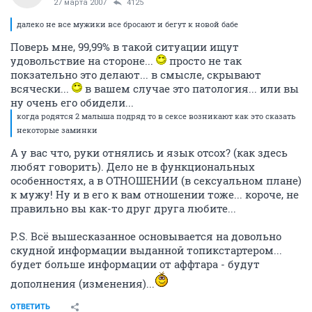
27 марта 2007
4125
далеко не все мужики все бросают и бегут к новой бабе
Поверь мне, 99,99% в такой ситуации ищут
удовольствие на стороне...
просто не так
покзательно это делают... в смысле, скрывают
всячески...
в вашем случае это патология... или вы
ну очень его обидели...
когда родятся 2 малыша подряд то в сексе возникают как это сказать
некоторые заминки
А у вас что, руки отнялись и язык отсох? (как здесь
любят говорить). Дело не в функциональных
особенностях, а в ОТНОШЕНИИ (в сексуальном плане)
к мужу! Ну и в его к вам отношении тоже... короче, не
правильно вы как-то друг друга любите...
P.S. Всё вышесказанное основывается на довольно
скудной информации выданной топикстартером...
будет больше информации от аффтара - будут
дополнения (изменения)...
ОТВЕТИТЬ