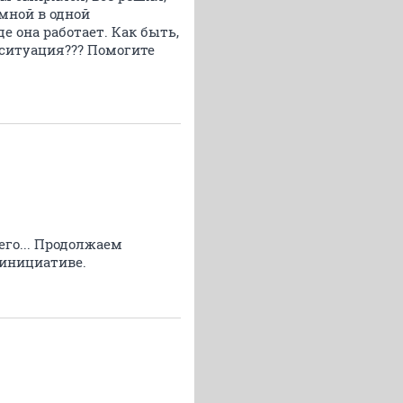
 мной в одной
 она работает. Как быть,
я ситуация??? Помогите
его... Продолжаем
 инициативе.