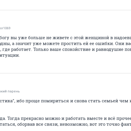
tor1069
 богу вы уже больше не живете с этой женщиной в надое
дны, а значит уже можете простить ей ее ошибки. Они ва
м, где работает. Только ваше спокойствие и равнодушие п
итуации.
вкий парень
тастика", ибо проще помириться и снова стать семьей че
а. Тогда прекрасно можно и работать вместе и всё прочее
таться, оборвав все связи, невозможно, вот это точно фант