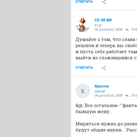
ОТВЕТИТЬ
СЕ ЛЯ ВИ
v.i.p.
04 декабря 2008
Vik
Думайте о том, что слава
решили и теперь вы свобо
и пусть себе работает та
выйти из сложившийся с
ОТВЕТИТЬ
Крыска
К
unreal
04 декабря 2008
Ло
&gt; Все остальное -"фан
бывшую жену...
Мириться нужно до развод
будут общие внуки... Расс