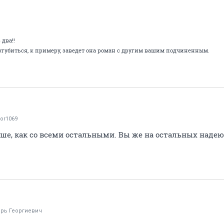
два!!
сугубиться, к примеру, заведет она роман с другим вашим подчиненным.
tor1069
ьше, как со всеми остальными. Вы же на остальных надею
орь Георгиевич