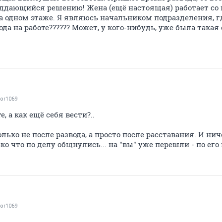
поддающийся решению! Жена (ещё настоящая) работает со
 одном этаже. Я являюсь начальником подразделения, где
вода на работе?????? Может, у кого-нибудь, уже была така
tor1069
, а как ещё себя вести?..
лько не после развода, а просто после расставания. И нич
ко что по делу общнулись... на "вы" уже перешли - по его
tor1069