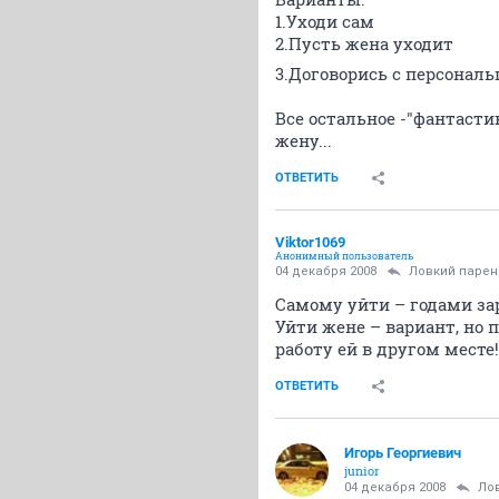
1.Уходи сам
2.Пусть жена уходит
3.Договорись с персонал
Все остальное -"фантаст
жену...
ОТВЕТИТЬ
Viktor1069
Анонимный пользователь
04 декабря 2008
Ловкий парен
Самому уйти – годами зар
Уйти жене – вариант, но 
работу ей в другом месте!
ОТВЕТИТЬ
Игорь Георгиевич
junior
04 декабря 2008
Ло