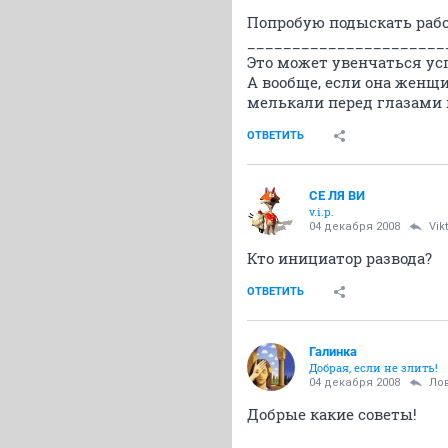
Попробую подыскать работ
______________________
Это может увенчаться усп
А вообще, если она женщи
мелькали перед глазами 
ОТВЕТИТЬ
СЕ ЛЯ ВИ
v.i.p.
04 декабря 2008
Vik
Кто инициатор развода?
ОТВЕТИТЬ
Галинка
Добрая, если не злить!
04 декабря 2008
Ло
Добрые какие советы!