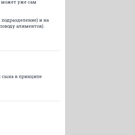
- может уже сам
подразделение) и на
поводу алиментов).
и сына в принципе