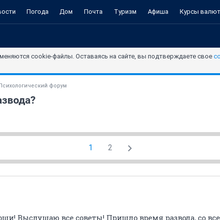
вости
Погода
Дом
Почта
Туризм
Афиша
Курсы валю
меняются cookie-файлы. Оставаясь на сайте, вы подтверждаете свое
с
Психологический форум
азвода?
1
2
щи! Выслушаю все советы! Пришло время развода, со все