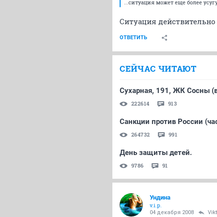
...ситуация может еще более усу
Ситуация действительно 
ОТВЕТИТЬ
СЕЙЧАС ЧИТАЮТ
Сухарная, 191, ЖК Сосны (в
222614
913
Санкции против России (час
264732
991
День защиты детей.
9786
91
Ундина
v.i.p.
04 декабря 2008
Vik