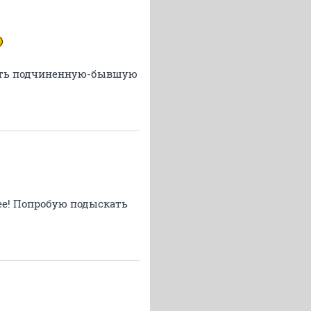
иметь подчиненную-бывшую
лее! Попробую подыскать