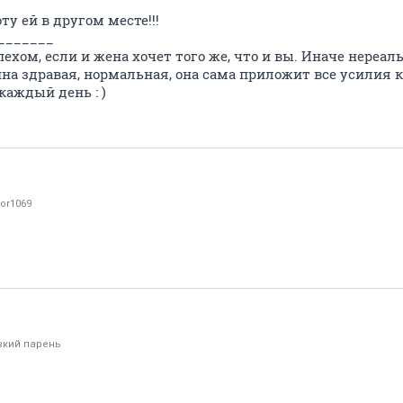
у ей в другом месте!!!
_______
ехом, если и жена хочет того же, что и вы. Иначе нереал
на здравая, нормальная, она сама приложит все усилия к
каждый день : )
tor1069
вкий парень