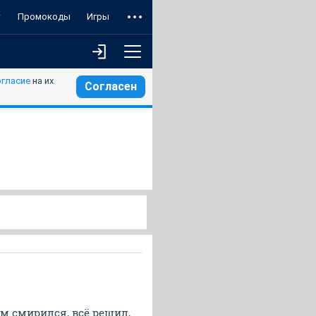
т
Промокоды
Игры
огласие
на их
Согласен
м смирился, всё решил,