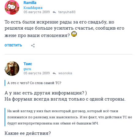
Ramilla
КошМария
05 августа 2009
tanyuha83
То есть были искренне рады за его свадьбу, но
решили еще больше усилить счастье, сообщив его
жене про ваши отношения?
ОТВЕТИТЬ
Таис
guru
05 августа 2009
wsoroka
А это с чего? Со слов самой ТС?
А у нас есть другая информация? )
На форумах всегда взгляд только с одной стороны.
На мой взгляд у них был некоторый договор, который всё-таки
понимался по разному, как выяснилось. И не факт, что действия ТС не
будут интерпретированы как обман её бывшим МЧ.
Какие ее действия?