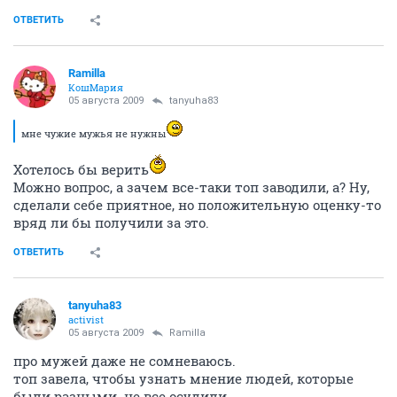
ОТВЕТИТЬ
Ramilla
КошМария
05 августа 2009
tanyuha83
мне чужие мужья не нужны
Хотелось бы верить
Можно вопрос, а зачем все-таки топ заводили, а? Ну,
сделали себе приятное, но положительную оценку-то
вряд ли бы получили за это.
ОТВЕТИТЬ
tanyuha83
activist
05 августа 2009
Ramilla
про мужей даже не сомневаюсь.
топ завела, чтобы узнать мнение людей, которые
были разными. не все осудили.