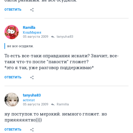
ОТВЕТИТЬ
Ramilla
КошМария
05 августа 2009
tanyuha83
не все осудили.
То есть все-таки оправдания искали? Значит, все-
таки что-то после "пакости" гложет?
*это я так, уже разговор поддерживаю*
ОТВЕТИТЬ
tanyuha83
activist
05 августа 2009
Ramilla
ну поступок то мерзкий. немного гложет. но
прияяяяятно))))
ОТВЕТИТЬ