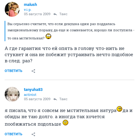
malush
v.i.p.
05 августа 2009
Таис
Вы серьезно считаете, что если девушка один раз поддалась
эмоциональному порыву, да еще и сомневается, хорошо ли поступила -
то она мстительная?
А где гарантия что ей опять в голову что-нить не
стукнет и она не побежит устраивать нечто подобное
в след. раз?
ОТВЕТИТЬ
tanyuha83
activist
05 августа 2009
Таис
я писала, что я совсем не мстительная натура
да и
обиды не таю долго. а иногда так хочется
пообижаться подольше
ОТВЕТИТЬ