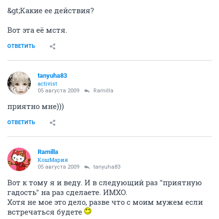
&gt;Какие ее действия?
Вот эта её мстя.
ОТВЕТИТЬ
tanyuha83
activist
05 августа 2009
Ramilla
приятно мне)))
ОТВЕТИТЬ
Ramilla
КошМария
05 августа 2009
tanyuha83
Вот к тому я и веду. И в следующий раз "приятную
гадость" на раз сделаете. ИМХО.
Хотя не мое это дело, разве что с моим мужем если
встречаться будете