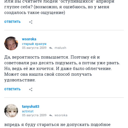
Или Вы считаете людей "оступившихся" априори
глупее себя? (возможно, я ошибаюсь, но у меня
создалось такое ощущение)
ОТВЕТИТЬ
wsoroka
старый храпун
05 августа 2009
malush
Да, вероятность повышается. Поэтому ей и
советовали раз десять подумать, а потом уже рвать.
Но, ведь её же хочется. И даже было облегчение.
Может она нашла свой способ получать
удовольствие.
ОТВЕТИТЬ
tanyuha83
activist
05 августа 2009
wsoroka
впредь я буду стараться не допускать подобное