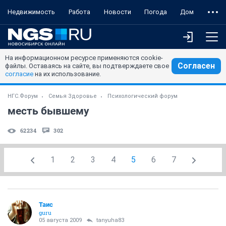
Недвижимость
Работа
Новости
Погода
Дом
На информационном ресурсе применяются cookie-
Согласен
файлы. Оставаясь на сайте, вы подтверждаете свое
согласие
на их использование.
НГС.Форум
Семья Здоровье
Психологический форум
месть бывшему
62234
302
1
2
3
4
5
6
7
Таис
guru
05 августа 2009
tanyuha83