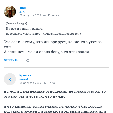
Таис
guru
05 августа 2009
Крыска
Детский сад :-)
И у вас, и у парня вашего.
Взрослейте уже... Игнор - лучшая месть, поверьте :-)
Это если к тому, кто игнорирует, какие-то чувства
есть.
А если нет - так и слава богу, что отвязался.
ОТВЕТИТЬ
Крыска
К
unreal
05 августа 2009
Таис
ну, если дальнейшие отношения не планируются,то
это как раз и есть то, что нужно...
а что касается мстительности, лично я бы хорошо
подумала, нужен ли мне мстительный партнёр, или