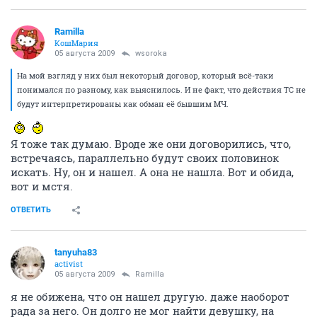
Ramilla
КошМария
05 августа 2009
wsoroka
На мой взгляд у них был некоторый договор, который всё-таки
понимался по разному, как выяснилось. И не факт, что действия ТС не
будут интерпретированы как обман её бывшим МЧ.
Я тоже так думаю. Вроде же они договорились, что,
встречаясь, параллельно будут своих половинок
искать. Ну, он и нашел. А она не нашла. Вот и обида,
вот и мстя.
ОТВЕТИТЬ
tanyuha83
activist
05 августа 2009
Ramilla
я не обижена, что он нашел другую. даже наоборот
рада за него. Он долго не мог найти девушку, на