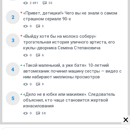
2 691
35
«Привет, детишки!» Чего вы не знали о самом
2
страшном сериале 90-х
0
3
«Выйду хотя бы на молоко соберу»:
3
трогательная история уличного артиста, его
куклы-дворника Семена Степановича
0
6
«Такой маленький, а уже батя»: 10-летний
4
автомеханик починил машину сестры — видео с
ним набирают миллионы просмотров
0
9
«Дело не в юбке или макияже». Следователь
5
объяснил, кто чаще становится жертвой
изнасилования
0
58