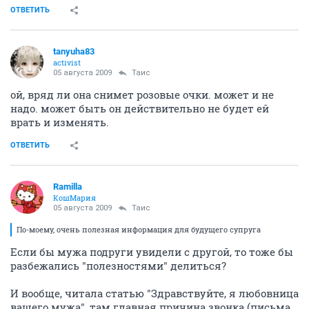
ОТВЕТИТЬ
tanyuha83
activist
05 августа 2009
Таис
ой, вряд ли она снимет розовые очки. может и не
надо. может быть он действительно не будет ей
врать и изменять.
ОТВЕТИТЬ
Ramilla
КошМария
05 августа 2009
Таис
По-моему, очень полезная информация для будущего супруга
Если бы мужа подруги увидели с другой, то тоже бы
разбежались "полезностями" делиться?
И вообще, читала статью "Здравствуйте, я любовница
вашего мужа", там главная причина звонка (письма,