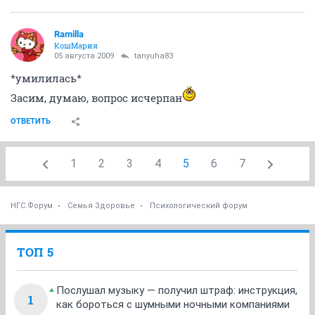
Ramilla
КошМария
05 августа 2009
tanyuha83
*умилилась*
Засим, думаю, вопрос исчерпан
ОТВЕТИТЬ
1
2
3
4
5
6
7
НГС.Форум
Семья Здоровье
Психологический форум
ТОП 5
Послушал музыку — получил штраф: инструкция,
1
как бороться с шумными ночными компаниями