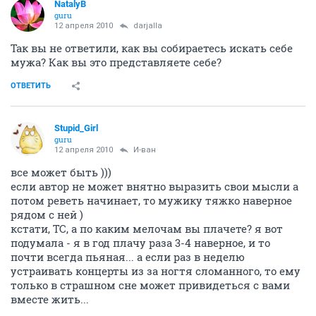
NatalyB
guru
12 апреля 2010
darjalla
Так вы не ответили, как вы собираетесь искать себе
мужа? Как вы это представляете себе?
ОТВЕТИТЬ
Stupid_Girl
guru
12 апреля 2010
И-ван
все может быть )))
если автор не может внятно выразить свои мысли а
потом реветь начинает, то мужику тяжко наверное
рядом с ней )
кстати, ТС, а по каким мелочам вы плачете? я вот
подумала - я в год плачу раза 3-4 наверное, и то
почти всегда пьяная... а если раз в неделю
устраивать концерты из за ногтя сломанного, то ему
только в страшном сне может привидеться с вами
вместе жить...