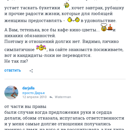
устает таскать букетики
, хочет завтрак, рубашку
и прочие радости жизни, которые для любящей
женщины предоставлять -
в удовольствие.
А Вам, тетенька, все бы кафе-кино-цветы...
и
никаких обязанностей.
Поэтому и отношений долгих нет. Видимо, личико
симпатичное
, на сайте знакомств посиживаете,
вот и кандидаты-лохи не переводятся.
Не так ли?
ОТВЕТИТЬ
darjalla
просто Дарья
12 апреля 2010
Waterman
от части вы правы
были случаи когда предложения руки и сердца
делали, обоим отказала, испугалась ответственности
и у меня самые долгие отношения получались
именно с теми, на кого я не рассчитывала, а так типа