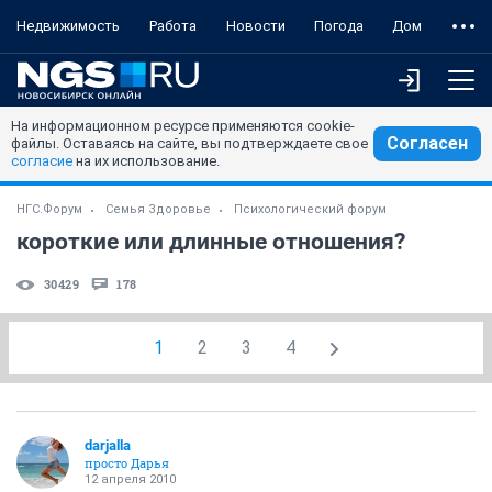
Недвижимость
Работа
Новости
Погода
Дом
На информационном ресурсе применяются cookie-
Согласен
файлы. Оставаясь на сайте, вы подтверждаете свое
согласие
на их использование.
НГС.Форум
Семья Здоровье
Психологический форум
короткие или длинные отношения?
30429
178
1
2
3
4
darjalla
просто Дарья
12 апреля 2010