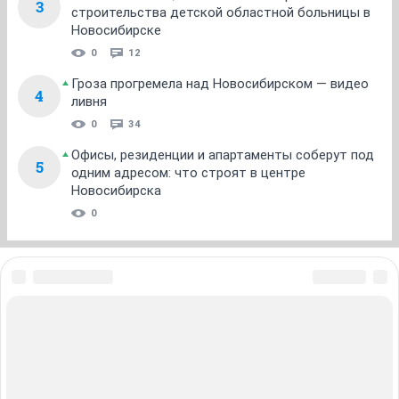
3
строительства детской областной больницы в
Новосибирске
0
12
Гроза прогремела над Новосибирском — видео
4
ливня
0
34
Офисы, резиденции и апартаменты соберут под
5
одним адресом: что строят в центре
Новосибирска
0
ЗНАКОМСТВА В НОВОСИБИРСКЕ
ПОГОДА В НОВОСИБИРСКЕ
ПРОБКИ В НОВОСИБИРСКЕ
ФОРУМЫ В НОВОСИБИРСКЕ
ТЕЛЕПРОГРАММА В НОВОСИБИРСКЕ
АФИША В НОВОСИБИРСКЕ
ГОРОСКОП