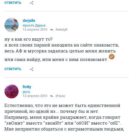
ОТВЕТИТЬ
darjalla
просто Дарья
12 апреля 2010
NatalyB
ну а как его ищут то?
я всех своих парней находила на сайте знакомств,
весь АФ и мусорка задалась целью меня женить
или сама найду, или меня с ним познакомят
ОТВЕТИТЬ
finity
guru
12 апреля 2010
И-ван
Естественно, что это не может быть единственной
причиной, но одной из... почему бы и нет.
Например, меня крайне раздражает, когда говорят
"звОнит" вместо "звонИт" или "обОИ" вместо "обЕ".
Мне неприятно общаться с неграмотными людьми,