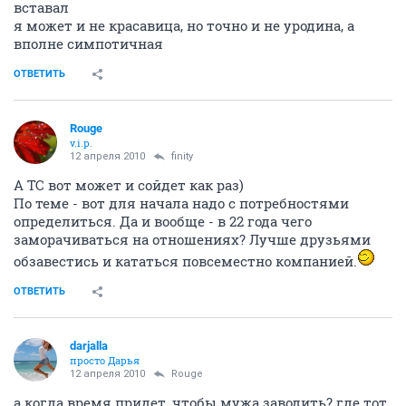
вставал
я может и не красавица, но точно и не уродина, а
вполне симпотичная
ОТВЕТИТЬ
Rouge
v.i.p.
12 апреля 2010
finity
А ТС вот может и сойдет как раз)
По теме - вот для начала надо с потребностями
определиться. Да и вообще - в 22 года чего
заморачиваться на отношениях? Лучше друзьями
обзавестись и кататься повсеместно компанией.
ОТВЕТИТЬ
darjalla
просто Дарья
12 апреля 2010
Rouge
а когда время придет, чтобы мужа заводить? где тот