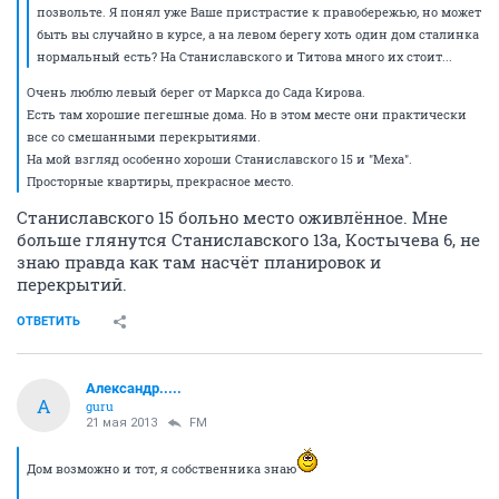
позвольте. Я понял уже Ваше пристрастие к правобережью, но может
быть вы случайно в курсе, а на левом берегу хоть один дом сталинка
нормальный есть? На Станиславского и Титова много их стоит...
Очень люблю левый берег от Маркса до Сада Кирова.
Есть там хорошие пегешные дома. Но в этом месте они практически
все со смешанными перекрытиями.
На мой взгляд особенно хороши Станиславского 15 и "Меха".
Просторные квартиры, прекрасное место.
Станиславского 15 больно место оживлённое. Мне
больше глянутся Станиславского 13а, Костычева 6, не
знаю правда как там насчёт планировок и
перекрытий.
ОТВЕТИТЬ
Александр.....
А
guru
21 мая 2013
FM
Дом возможно и тот, я собственника знаю