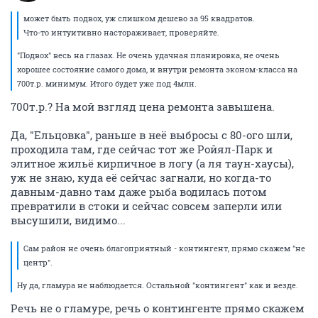
может быть подвох, уж слишком дешево за 95 квадратов.
Что-то интуитивно настораживает, проверяйте.
"Подвох" весь на глазах. Не очень удачная планировка, не очень
хорошее состояние самого дома, и внутри ремонта эконом-класса на
700т.р. минимум. Итого будет уже под 4млн.
700т.р.? На мой взгляд цена ремонта завышена.
Да, "Ельцовка", раньше в неё выбросы с 80-ого шли,
проходила там, где сейчас тот же Ройял-Парк и
элитное жильё кирпичное в логу (а ля таун-хаусы),
уж не знаю, куда её сейчас загнали, но когда-то
давным-давно там даже рыба водилась потом
превратили в стоки и сейчас совсем заперли или
высушили, видимо...
Сам район не очень благоприятный - контингент, прямо скажем "не
центр".
Ну да, гламура не наблюдается. Остальной "контингент" как и везде.
Речь не о гламуре, речь о контингенте прямо скажем