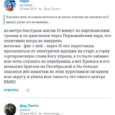
Alippa
no status
22 мая 2013
Дед_Пыхто
Хорошая цена, но рядом железка и до метро конечно же никакие не 5
минут, разве что на машине...
до метро быстрым шагом 15 минут по партизанским
тропам и по диагонали через Первомайский парк, что
позитивно когда не накурено
железка - фиг с ней - через 15 лет перестаешь
просыпаться от электричек идущих на старт, а горку
сортировочную слава Богу убрали, а то было забавно
всю ночь слушать из перебранки, а вот Кроноса и его
меньших братьев на Октябрьской я бы больше
опасался ибо хомячки из этих курятников загадили
всю округу и убили всю тихость это тихого центра
ИМХО
ОТВЕТИТЬ
Дед_Пыхто
activist
22 мая 2013
Александр.....