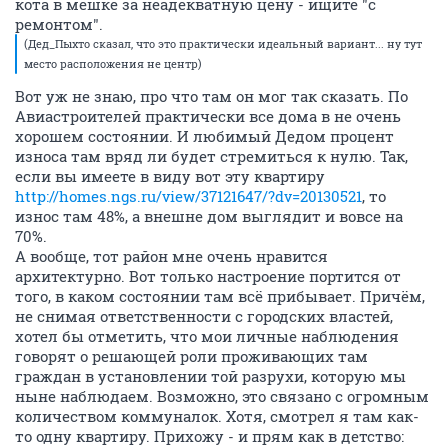
кота в мешке за неадекватную цену - ищите "с
ремонтом".
(Дед_Пыхто сказал, что это практически идеальный вариант... ну тут
место расположения не центр)
Вот уж не знаю, про что там он мог так сказать. По
Авиастроителей практически все дома в не очень
хорошем состоянии. И любимый Дедом процент
износа там вряд ли будет стремиться к нулю. Так,
если вы имеете в виду вот эту квартиру
http://homes.ngs.ru/view/37121647/?dv=20130521
, то
износ там 48%, а внешне дом выглядит и вовсе на
70%.
А вообще, тот район мне очень нравится
архитектурно. Вот только настроение портится от
того, в каком состоянии там всё прибывает. Причём,
не снимая ответственности с городских властей,
хотел бы отметить, что мои личные наблюдения
говорят о решающей роли проживающих там
граждан в установлении той разрухи, которую мы
ныне наблюдаем. Возможно, это связано с огромным
количеством коммуналок. Хотя, смотрел я там как-
то одну квартиру. Прихожу - и прям как в детство: