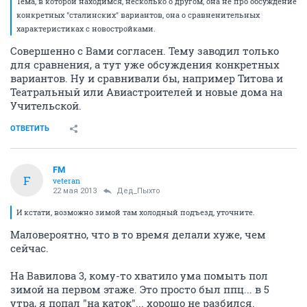
Тема, в которой находимся, несколько о другом, она не про обсуждение
конкретных "сталинских" вариантов, она о сравненительных
характеристиках с новостройками.
Совершенно с Вами согласен. Тему заводил только
для сравнения, а тут уже обсуждения конкретных
вариантов. Ну и сравнивали бы, например Титова и
Театральный или Авиастроителей и новые дома на
Учительской.
ОТВЕТИТЬ
FM
F
veteran
22 мая 2013
Дед_Пыхто
И кстати, возможно зимой там холодный подъезд, уточните.
Маловероятно, что в то время делали хуже, чем
сейчас.
На Вавилова 3, кому-то хватило ума помыть пол
зимой на первом этаже. Это просто был ппц... в 5
утра, я попал "на каток"... хорошо не разбился.