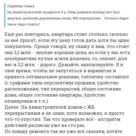
Подниму темку.
На Авиастроителей продается 3-к, 100м, ремонта вообще нет (все
мертвое, включая деревянные окна), ЖБ перекрытия... Сколько будет
такое чудо стоить?
Ещё раз повторюсь, квартира стоит столько, сколько
за неё просят, если эту цену готов дать хотя бы один
покупатель. Проще говоря, ну скажу я вам, что стоит
она 3,2 млн. - вполне хорошая цена, но если у вас есть
альтернатива лучше и/или дешевле, то, значит, для
вас и 3,2 млн. - дорого. Думайте, анализируйте. Я в
своё время, чтобы не запутаться в вариантах и
принять оптимальное решение, табличку составлял
(с графами типа перспектива продажи, удобство
расположения, тип перекрытий, общее состояние
дома, общее состояние квартиры, удобство
планировки и т.п.).
Далее. На Авиастроителей домов с ЖБ
перекрытиями я не знаю, хотя возможно, я просто
что-то упустил. Так что проверьте всё - алгоритм
действий расписан уже на сто раз.
По поводу ремонта так же уже всё сказали, хотите