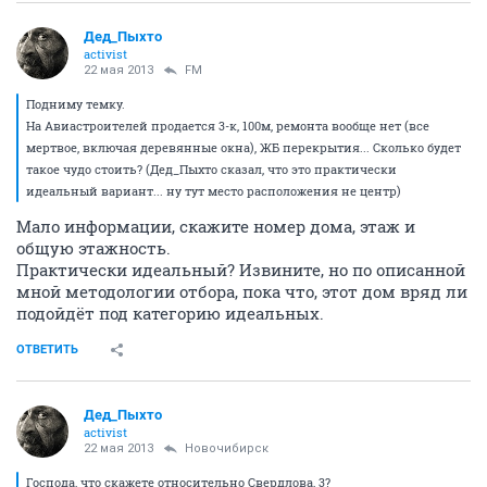
Дед_Пыхто
activist
22 мая 2013
FM
Подниму темку.
На Авиастроителей продается 3-к, 100м, ремонта вообще нет (все
мертвое, включая деревянные окна), ЖБ перекрытия... Сколько будет
такое чудо стоить? (Дед_Пыхто сказал, что это практически
идеальный вариант... ну тут место расположения не центр)
Мало информации, скажите номер дома, этаж и
общую этажность.
Практически идеальный? Извините, но по описанной
мной методологии отбора, пока что, этот дом вряд ли
подойдёт под категорию идеальных.
ОТВЕТИТЬ
Дед_Пыхто
activist
22 мая 2013
Новочибирск
Господа, что скажете относительно Свердлова, 3?