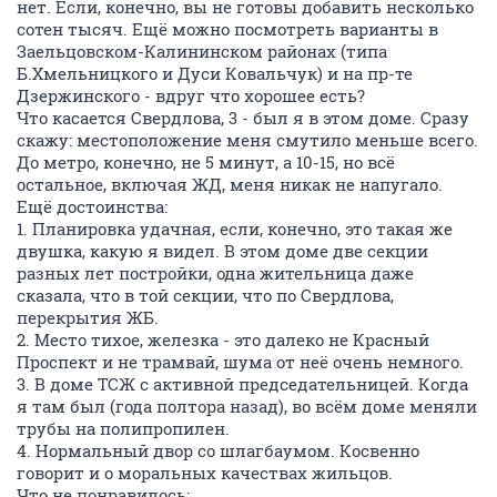
нет. Если, конечно, вы не готовы добавить несколько
сотен тысяч. Ещё можно посмотреть варианты в
Заельцовском-Калининском районах (типа
Б.Хмельницкого и Дуси Ковальчук) и на пр-те
Дзержинского - вдруг что хорошее есть?
Что касается Свердлова, 3 - был я в этом доме. Сразу
скажу: местоположение меня смутило меньше всего.
До метро, конечно, не 5 минут, а 10-15, но всё
остальное, включая ЖД, меня никак не напугало.
Ещё достоинства:
1. Планировка удачная, если, конечно, это такая же
двушка, какую я видел. В этом доме две секции
разных лет постройки, одна жительница даже
сказала, что в той секции, что по Свердлова,
перекрытия ЖБ.
2. Место тихое, железка - это далеко не Красный
Проспект и не трамвай, шума от неё очень немного.
3. В доме ТСЖ с активной председательницей. Когда
я там был (года полтора назад), во всём доме меняли
трубы на полипропилен.
4. Нормальный двор со шлагбаумом. Косвенно
говорит и о моральных качествах жильцов.
Что не понравилось: