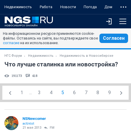
Недвижимость
Работа
Новости
Погода
Дом
На информационном ресурсе применяются cookie-
Согласен
файлы. Оставаясь на сайте, вы подтверждаете свое
согласие
на их использование.
НГС.Форум
Недвижимость
Недвижимость в Новосибирске
Что лучше сталинка или новостройка?
191173
418
1
...
3
4
5
6
7
8
9
NSNewcomer
activist
21 мая 2013
FM