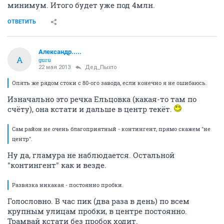
минимум. Итого будет уже под 4млн.
ОТВЕТИТЬ
Александр.....
А
guru
22 мая 2013
Дед_Пыхто
Опять же рядом стоки с 80-ого завода, если конечно я не ошибаюсь.
Изначально это речка Ельцовка (какая-то там по
счёту), она кстати и дальше в центр текёт.
Сам район не очень благоприятный - контингент, прямо скажем "не
центр".
Ну да, гламура не наблюдается. Остальной
"контингент" как и везде.
Развязка никакая - постоянно пробки.
Голословно. В час пик (два раза в день) по всем
крупным улицам пробки, в центре постоянно.
Трамвай кстати без пробок ходит.