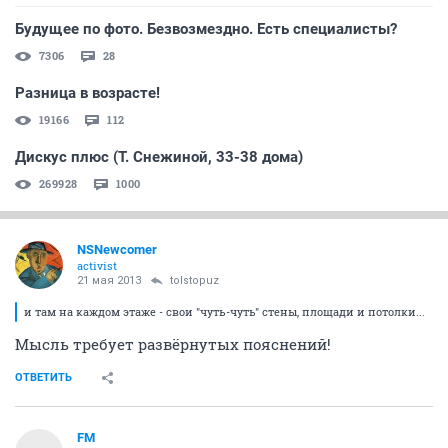
Будущее по фото. Безвозмездно. Есть специалисты?
7306
28
Разница в возрасте!
19166
112
Дискус плюс (Т. Снежиной, 33-38 дома)
269928
1000
NSNewcomer
activist
21 мая 2013
tolstopuz
и там на каждом этаже - свои "чуть-чуть" стены, площади и потолки...
Мысль требует развёрнутых пояснений!
ОТВЕТИТЬ
FM