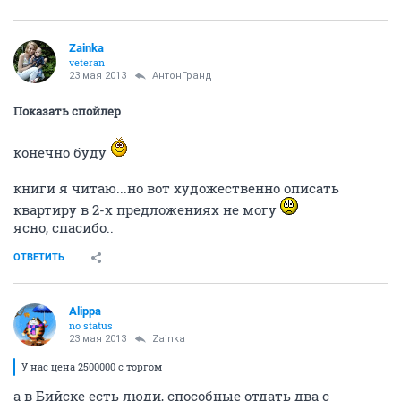
Zainka
veteran
23 мая 2013
АнтонГранд
Показать спойлер
конечно буду
книги я читаю...но вот художественно описать
квартиру в 2-х предложениях не могу
ясно, спасибо..
ОТВЕТИТЬ
Alippa
no status
23 мая 2013
Zainka
У нас цена 2500000 с торгом
а в Бийске есть люди, способные отдать два с