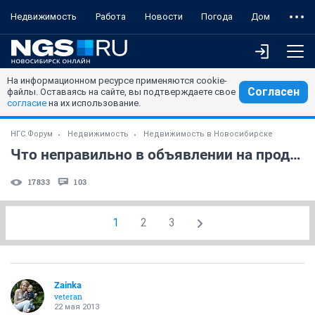
Недвижимость
Работа
Новости
Погода
Дом
На информационном ресурсе применяются cookie-
Согласен
файлы. Оставаясь на сайте, вы подтверждаете свое
согласие
на их использование.
НГС.Форум
Недвижимость
Недвижимость в Новосибирске
Что неправильно в объявлении на продажу? или как написать его красиво.
17833
103
1
2
3
Zainka
veteran
22 мая 2013