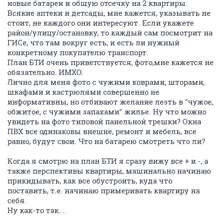
новые батареи и общую отсечку на 2 квартиры.
Всякие аптеки и детсады, мне кажется, указывать не
стоит, не каждого они интересуют. Если укажете
район/улицу/остановку, то каждый сам посмотрит на
ГИСе, что там вокруг есть, и есть ли нужный
конкретному покупателю транспорт.
План БТИ очень приветствуется, фото,мне кажется не
обязательно. ИМХО.
Лично для меня фото с чужими коврами, шторами,
шкафами и кастрюлями совершенно не
информативны, но отбивают желание лезть в "чужое,
обжитое, с чужими запахами" жилье. Ну что можно
увидеть на фото типовой панельной трешки? Окна
ПВХ все одинаковы внешне, ремонт и мебель, все
равно, будут свои. Что на батарею смотреть что ли?
Когда я смотрю на план БТИ я сразу вижу все + и -, а
также перспективы квартиры, машинально начинаю
прикидывать, как все обустроить, куда что
поставить, т.е. начинаю примеривать квартиру на
себя.
Ну как-то так....