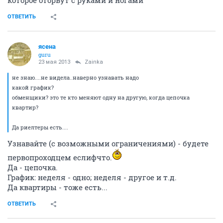
которое оторвут с руками и ногами"
ОТВЕТИТЬ
ясена
guru
23 мая 2013
Zainka
не знаю....не видела..наверно узнавать надо
какой график?
обменщики? это те кто меняют одну на другую, когда цепочка
квартир?
Да риелтеры есть....
Узнавайте (с возможными ограничениями) - будете
первопроходцем еслифчто.
Да - цепочка.
График: неделя - одно; неделя - другое и т.д.
Да квартиры - тоже есть...
ОТВЕТИТЬ