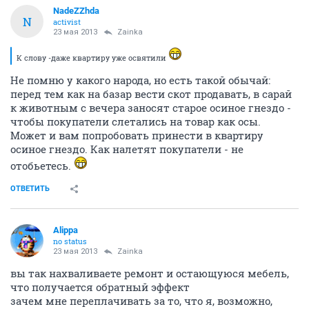
NadeZZhda
N
activist
23 мая 2013
Zainka
К слову -даже квартиру уже освятили
Не помню у какого народа, но есть такой обычай:
перед тем как на базар вести скот продавать, в сарай
к животным с вечера заносят старое осиное гнездо -
чтобы покупатели слетались на товар как осы.
Может и вам попробовать принести в квартиру
осиное гнездо. Как налетят покупатели - не
отобьетесь.
ОТВЕТИТЬ
Alippa
no status
23 мая 2013
Zainka
вы так нахваливаете ремонт и остающуюся мебель,
что получается обратный эффект
зачем мне переплачивать за то, что я, возможно,