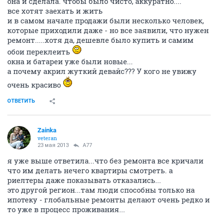
она и сделала. чтобы было чисто, аккуратно....
все хотят заехать и жить
и в самом начале продажи были несколько человек,
которые приходили даже - но все заявили, что нужен
ремонт.....хотя да, дешевле было купить и самим
обои переклеить
окна и батареи уже были новые...
а почему акрил жуткий девайс??? У кого не увижу
очень красиво
ОТВЕТИТЬ
Zainka
veteran
23 мая 2013
A77
я уже выше ответила...что без ремонта все кричали
что им делать нечего квартиры смотреть. а
риелтеры даже показывать отказались...
это другой регион...там люди способны только на
ипотеку - глобальные ремонты делают очень редко и
то уже в процесс проживания...