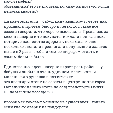
какой график?
обменщики? это те кто меняют одну на другую, когда
цепочка квартир?
Да риелтеры есть....бабушкину квартиру я через них
продавала, причем быстро и легко, хотя мне все
соседи говорили, что дорого выставила. Продалась за
месяц наверно и то покупатели ждали полгода пока
нотариус наследство оформит, пока ждали еще
несколько звонили предлагали цену выше и задаток
выше в 2 раза, чтобы и тем со штрафом отдать и
самим больше было...
Единственно. здесь наверно играет роль район.....у
бабушки он был в очень удачном месте, хоть и
маленькая хрущевка в пятиэтажке
эта квартиры стоит не совсем в центре, но так город
маленький да него ехать на общ транспорте минут
10..на машине вообще 2-3
пробок как таковых конечно не существует...только
если где-то авария на полдороги..