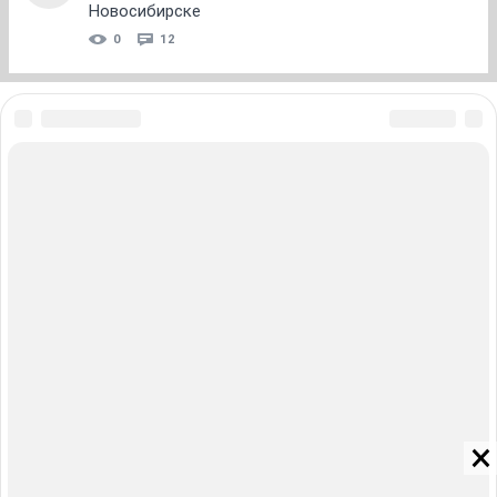
Новосибирске
0
12
ЗНАКОМСТВА В НОВОСИБИРСКЕ
ПОГОДА В НОВОСИБИРСКЕ
ПРОБКИ В НОВОСИБИРСКЕ
ФОРУМЫ В НОВОСИБИРСКЕ
ТЕЛЕПРОГРАММА В НОВОСИБИРСКЕ
АФИША В НОВОСИБИРСКЕ
ГОРОСКОП
КУРСЫ ВАЛЮТ В НОВОСИБИРСКЕ
ТУРИЗМ В НОВОСИБИРСКЕ
ПРОМОКОДЫ В НОВОСИБИРСКЕ
РЕКЛАМА В НОВОСИБИРСКЕ
Полная версия
Справочник пользователя НГС