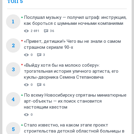
ТОП 5
Послушал музыку — получил штраф: инструкция,
1
как бороться с шумными ночными компаниями
2 691
36
«Привет, детишки!» Чего вы не знали о самом
2
страшном сериале 90-х
0
3
«Выйду хотя бы на молоко соберу»:
3
трогательная история уличного артиста, его
куклы-дворника Семена Степановича
0
6
По всему Новосибирску спрятаны миниатюрные
4
арт-объекты — их поиск становится
настоящим квестом
0
Стало известно, на каком этапе проект
5
строительства детской областной больницы в