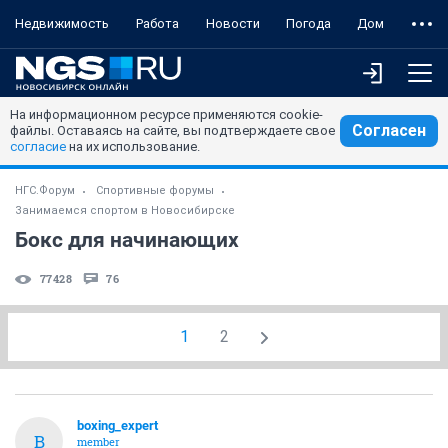
Недвижимость
Работа
Новости
Погода
Дом
На информационном ресурсе применяются cookie-
Согласен
файлы. Оставаясь на сайте, вы подтверждаете свое
согласие
на их использование.
НГС.Форум
Спортивные форумы
Занимаемся спортом в Новосибирске
Бокс для начинающих
77428
76
1
2
boxing_expert
B
member