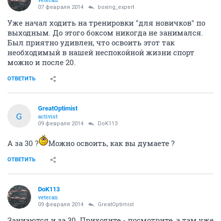
07 февраля 2014
boxing_expert
Уже начал ходить на тренировки "для новичков" по
выходным. До этого боксом никогда не занимался.
Был приятно удивлен, что освоить этот так
необходимый в нашей неспокойной жизни спорт
можно и после 20.
ОТВЕТИТЬ
GreatOptimist
G
activist
09 февраля 2014
DoK113
А за 30 ?
Можно освоить, как вы думаете ?
ОТВЕТИТЬ
DoK113
veteran
09 февраля 2014
GreatOptimist
Заниаются и за 30. Приходите - посмотрите, а там уже