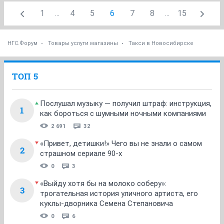
1
...
4
5
6
7
8
...
15
НГС.Форум
Товары услуги магазины
Такси в Новосибирске
ТОП 5
Послушал музыку — получил штраф: инструкция,
1
как бороться с шумными ночными компаниями
2 691
32
«Привет, детишки!» Чего вы не знали о самом
2
страшном сериале 90-х
0
3
«Выйду хотя бы на молоко соберу»:
3
трогательная история уличного артиста, его
куклы-дворника Семена Степановича
0
6