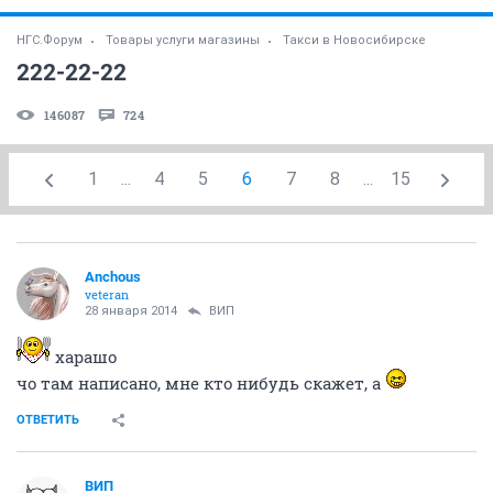
НГС.Форум
Товары услуги магазины
Такси в Новосибирске
222-22-22
146087
724
1
...
4
5
6
7
8
...
15
Аnchous
veteran
28 января 2014
ВИП
харашо
чо там написано, мне кто нибудь скажет, а
ОТВЕТИТЬ
ВИП