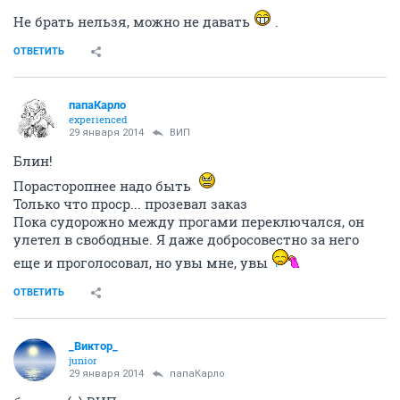
Не брать нельзя, можно не давать
.
ОТВЕТИТЬ
папаКарло
experienced
29 января 2014
ВИП
Блин!
Порасторопнее надо быть
Только что проср... прозевал заказ
Пока судорожно между прогами переключался, он
улетел в свободные. Я даже добросовестно за него
еще и проголосовал, но увы мне, увы
ОТВЕТИТЬ
_Виктор_
juniоr
29 января 2014
папаКарло