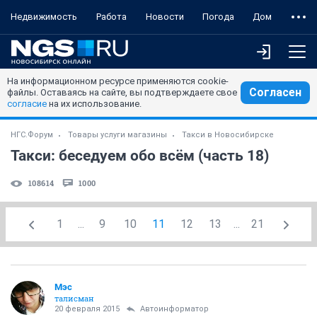
Недвижимость
Работа
Новости
Погода
Дом
На информационном ресурсе применяются cookie-
Согласен
файлы. Оставаясь на сайте, вы подтверждаете свое
согласие
на их использование.
НГС.Форум
Товары услуги магазины
Такси в Новосибирске
Такси: беседуем обо всём (часть 18)
108614
1000
1
...
9
10
11
12
13
...
21
Мэс
талисман
20 февраля 2015
Автоинформатор