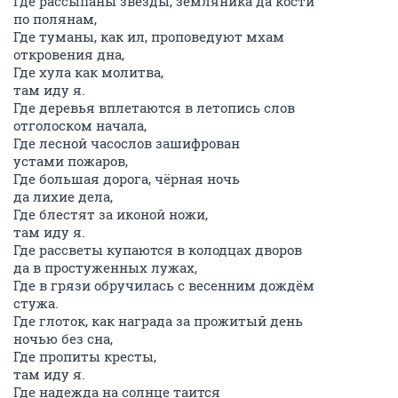
Где рассыпаны звезды, земляника да кости
по полянам,
Где туманы, как ил, проповедуют мхам
откровения дна,
Где хула как молитва,
там иду я.
Где деревья вплетаются в летопись слов
отголоском начала,
Где лесной часослов зашифрован
устами пожаров,
Где большая дорога, чёрная ночь
да лихие дела,
Где блестят за иконой ножи,
там иду я.
Где рассветы купаются в колодцах дворов
да в простуженных лужах,
Где в грязи обручилась с весенним дождём
стужа.
Где глоток, как награда за прожитый день
ночью без сна,
Где пропиты кресты,
там иду я.
Где надежда на солнце таится