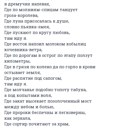
в дремучих напевах,
Где по молниям-спицам танцует
гроза-королева,
Где луна присосалась к душе,
словно пьявка-змея,
Где пускают по кругу любовь,
там иду я.
Где восток напоил молоком кобылиц
кочевника-ветра,
Где по дорогам в острог по этапу ползут
километры,
Где в грязи по колено да по горло в крови
остывает земля,
Где распятие под сапогом,
там иду я.
Где молчанье подобно топоту табуна,
а под копытами воля,
Где закат высекает позолоченный мост
между небом и болью,
Где пророки беспечны и легковерны,
как зеркала,
Где сортир почитают за храм,