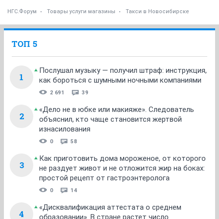
НГС.Форум
Товары услуги магазины
Такси в Новосибирске
ТОП 5
Послушал музыку — получил штраф: инструкция,
1
как бороться с шумными ночными компаниями
2 691
39
«Дело не в юбке или макияже». Следователь
2
объяснил, кто чаще становится жертвой
изнасилования
0
58
Как приготовить дома мороженое, от которого
3
не раздует живот и не отложится жир на боках:
простой рецепт от гастроэнтеролога
0
14
«Дисквалификация аттестата о среднем
4
образовании». В стране растет число