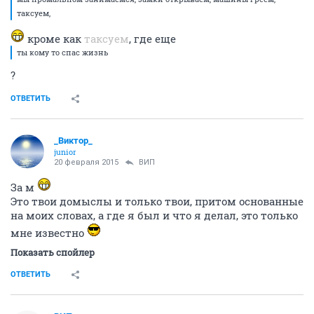
таксуем,
кроме как
таксуем
, где еще
ты кому то спас жизнь
?
ОТВЕТИТЬ
_Виктор_
juniоr
20 февраля 2015
ВИП
За м
Это твои домыслы и только твои, притом основанные
на моих словах, а где я был и что я делал, это только
мне известно
Показать спойлер
ОТВЕТИТЬ