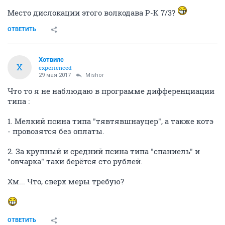
Место дислокации этого волкодава Р-К 7/3?
ОТВЕТИТЬ
Хотвилс
Х
experienced
29 мая 2017
Mishor
Что то я не наблюдаю в программе дифференциации
типа :
1. Мелкий псина типа "тявтявшнауцер", а также котэ
- провозятся без оплаты.
2. За крупный и средний псина типа "спаниель" и
"овчарка" таки берётся сто рублей.
Хм... Что, сверх меры требую?
ОТВЕТИТЬ