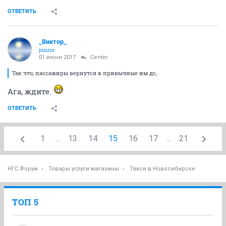
ОТВЕТИТЬ
_Виктор_
juniоr
01 июня 2017
Center
Так что, пассажиры вернутся в привычные им дс,
Ага, ждите.
ОТВЕТИТЬ
1
...
13
14
15
16
17
...
21
НГС.Форум
Товары услуги магазины
Такси в Новосибирске
ТОП 5