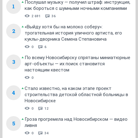
Послушал музыку — получил штраф: инструкция,
1
как бороться с шумными ночными компаниями
2 691
36
«Выйду хотя бы на молоко соберу»:
2
трогательная история уличного артиста, его
куклы-дворника Семена Степановича
0
6
По всему Новосибирску спрятаны миниатюрные
3
арт-объекты — их поиск становится
настоящим квестом
0
Стало известно, на каком этапе проект
4
строительства детской областной больницы в
Новосибирске
0
12
Гроза прогремела над Новосибирском — видео
5
ливня
0
34