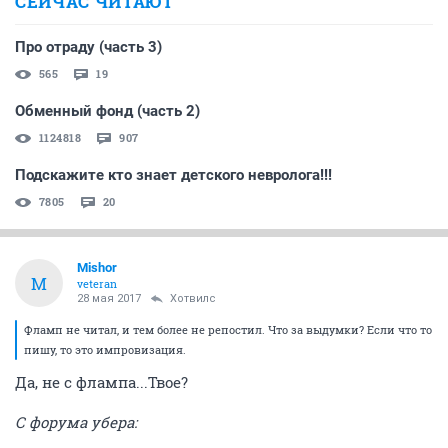
СЕЙЧАС ЧИТАЮТ
Про отраду (часть 3)
565
19
Обменный фонд (часть 2)
1124818
907
Подскажите кто знает детского невролога!!!
7805
20
Mishor
M
veteran
28 мая 2017
Хотвилс
Фламп не читал, и тем более не репостил. Что за выдумки? Если что то
пишу, то это импровизация.
Да, не с флампа...Твое?
С форума убера: