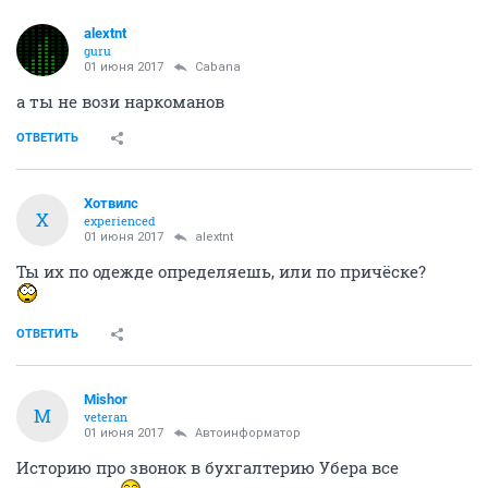
alextnt
guru
01 июня 2017
Cabana
а ты не вози наркоманов
ОТВЕТИТЬ
Хотвилс
Х
experienced
01 июня 2017
alextnt
Ты их по одежде определяешь, или по причёске?
ОТВЕТИТЬ
Mishor
M
veteran
01 июня 2017
Автоинформатор
Историю про звонок в бухгалтерию Убера все