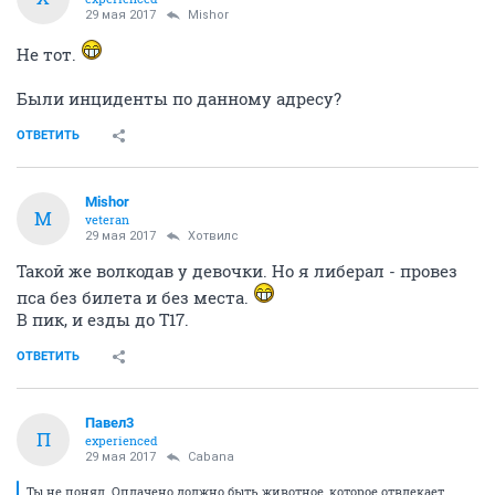
29 мая 2017
Mishor
Не тот.
Были инциденты по данному адресу?
ОТВЕТИТЬ
Mishor
M
veteran
29 мая 2017
Хотвилс
Такой же волкодав у девочки. Но я либерал - провез
пса без билета и без места.
В пик, и езды до Т17.
ОТВЕТИТЬ
Павел3
П
experienced
29 мая 2017
Cabana
Ты не понял. Оплачено должно быть животное, которое отвлекает