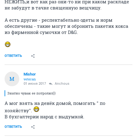
НЕЖИТЬ,и вот как раз они-то ни при каком раскладе
не забудут в тачке священную вещчицу.
А есть другие - респектабельно одеты и норм
обеспечены - такие могут и обронить пакетик кокса
из фирменной сумочки от D&G.
ОТВЕТИТЬ
Mishor
M
veteran
01 июня 2017
Anchous
Знатно чувак ее потролил))
А мог взять на денёк домой, помогать " по
хозяйству".
В бухгалтерии народ с выдумкой.
ОТВЕТИТЬ