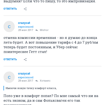
выдумки? Если что то пишу, то это импровизация.
ОТВЕТИТЬ
crazycat
C
experienced
28 мая 2017
Mishor
отмена комиссии временная - но я думаю до конца
лета будет. А вот повышение тарифа с 4 до 7 руб/км
теперь будет постоянным, и Убер сейчас
поинтереснее Гетт стал!
ОТВЕТИТЬ
crazycat
C
experienced
28 мая 2017
Хотвилс
Имеючи новую тачку комфорт-класса,
Поло уже в комфорт попал? По мне самый что ни на
есть эконом, да и сам Фольксваген его так