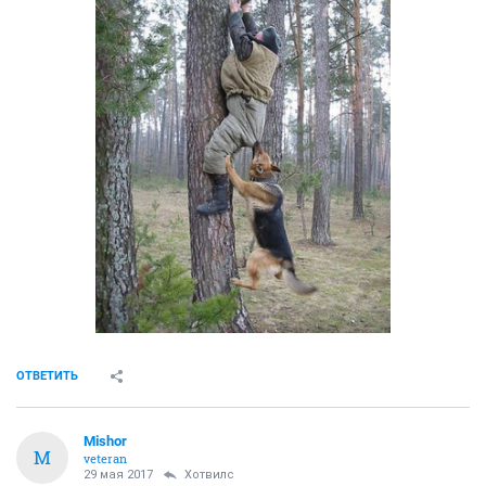
ОТВЕТИТЬ
Mishor
M
veteran
29 мая 2017
Хотвилс