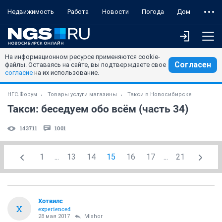
Недвижимость
Работа
Новости
Погода
Дом
На информационном ресурсе применяются cookie-
Согласен
файлы. Оставаясь на сайте, вы подтверждаете свое
согласие
на их использование.
НГС.Форум
Товары услуги магазины
Такси в Новосибирске
Такси: беседуем обо всём (часть 34)
143711
1001
1
...
13
14
15
16
17
...
21
Хотвилс
Х
experienced
28 мая 2017
Mishor