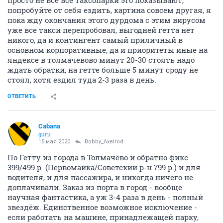
просто не все все таксопарки это показывают,
попробуйте от себя ездить, картина совсем другая, я
пока жду окончания этого дурдома с этим вирусом
уже все такси перепробовал, выгодней гетта нет
никого, да и контингент самый приличный в
основном корпоративные, да и приоритеты иные на
яндексе в толмачевово минут 20-30 стоять надо
ждать обратки, на гетте больше 5 минут сроду не
стоял, хотя ездил туда 2-3 раза в день.
ОТВЕТИТЬ
Cabana
guru
15 мая 2020
Bobby_Axelrod
По Гетту из города в Толмачёво и обратно фикс
399/499 р. (Первомайка/Советский р-н 799 р.) и для
водителя, и для пассажира, и никогда ничего не
доплачивали. Заказ из порта в город - вообще
научная фантастика, а уж 3-4 раза в день - полный
звездёж. Единственное возможное исключение -
если работать на машине, принадлежащей парку,