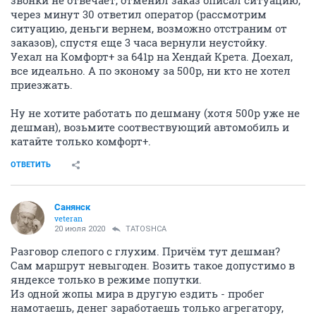
звонки не отвечает, отменил заказ описал ситуацию,
через минут 30 ответил оператор (рассмотрим
ситуацию, деньги вернем, возможно отстраним от
заказов), спустя еще 3 часа вернули неустойку.
Уехал на Комфорт+ за 641р на Хендай Крета. Доехал,
все идеально. А по эконому за 500р, ни кто не хотел
приезжать.
Ну не хотите работать по дешману (хотя 500р уже не
дешман), возьмите соотвествующий автомобиль и
катайте только комфорт+.
ОТВЕТИТЬ
Санянск
veteran
20 июля 2020
TATOSHCA
Разговор слепого с глухим. Причём тут дешман?
Сам маршрут невыгоден. Возить такое допустимо в
яндексе только в режиме попутки.
Из одной жопы мира в другую ездить - пробег
намотаешь, денег заработаешь только агрегатору,