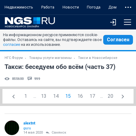
Недвижимость
Работа
Новости
Погода
Дом
На информационном ресурсе применяются cookie-
Согласен
файлы. Оставаясь на сайте, вы подтверждаете свое
согласие
на их использование.
НГС.Форум
Товары услуги магазины
Такси в Новосибирске
Такси: беседуем обо всём (часть 37)
855600
999
1
...
13
14
15
16
17
...
20
alextnt
guru
14 мая 2020
Санянск