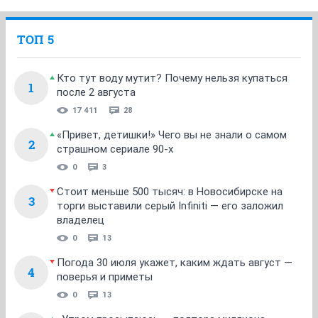
ТОП 5
Кто тут воду мутит? Почему нельзя купаться
1
после 2 августа
17 411
28
«Привет, детишки!» Чего вы не знали о самом
2
страшном сериале 90-х
0
3
Стоит меньше 500 тысяч: в Новосибирске на
3
торги выставили серый Infiniti — его заложил
владелец
0
13
Погода 30 июля укажет, каким ждать август —
4
поверья и приметы
0
13