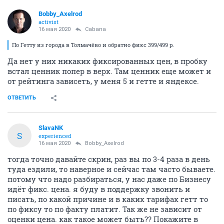
Bobby_Axelrod
activist
16 мая 2020
Cabana
По Гетту из города в Толмачёво и обратно фикс 399/499 р.
Да нет у них никаких фиксированных цен, в пробку
встал ценник попер в верх. Там ценник еще может и
от рейтинга зависеть, у меня 5 и гетте и яндексе.
ОТВЕТИТЬ
SlavaNK
S
experienced
16 мая 2020
Bobby_Axelrod
тогда точно давайте скрин, раз вы по 3-4 раза в день
туда ездили, то наверное и сейчас там часто бываете.
потому что надо разбираться, у нас даже по Бизнесу
идёт фикс. цена. я буду в поддержку звонить и
писать, по какой причине и в каких тарифах гетт то
по фиксу то по факту платит. Так же не зависит от
оценки цена. как такое может быть?? Покажите в