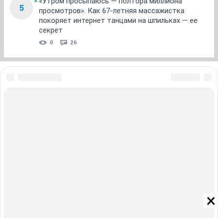
«Утром просыпаюсь — полтора миллиона
5
просмотров». Как 67-летняя массажистка
покоряет интернет танцами на шпильках — ее
секрет
0
26
ЗНАКОМСТВА В НОВОСИБИРСКЕ
ПОГОДА В НОВОСИБИРСКЕ
ПРОБКИ В НОВОСИБИРСКЕ
ФОРУМЫ В НОВОСИБИРСКЕ
ТЕЛЕПРОГРАММА В НОВОСИБИРСКЕ
АФИША В НОВОСИБИРСКЕ
ГОРОСКОП
КУРСЫ ВАЛЮТ В НОВОСИБИРСКЕ
ТУРИЗМ В НОВОСИБИРСКЕ
ПРОМОКОДЫ В НОВОСИБИРСКЕ
РЕКЛАМА В НОВОСИБИРСКЕ