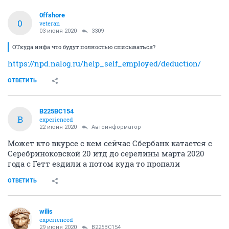
0ffshore
0
veteran
03 июня 2020
3309
ОТкуда инфа что будут полностью списываться?
https://npd.nalog.ru/help_self_employed/deduction/
ОТВЕТИТЬ
В225ВС154
В
experienced
22 июня 2020
Автоинформатор
Может кто вкурсе с кем сейчас Сбербанк катается с
Серебриноковской 20 итд до серелины марта 2020
года с Гетт ездили а потом куда то пропали
ОТВЕТИТЬ
wilis
experienced
29 июня 2020
В225ВС154