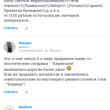
Ничь светлое нефильтрованное(++) или
темное(++),Львивське(+),Зиберт(+-),Рогань(+),Сармат(+)
Приватна Броварня(+),д-а-а-а..
от 13,50 рублей за бутылку,аж сметаной
поперхнулся..
ОТВЕТИТЬ
Фиолент
activist
19 сентября 2015
Фиолент
Эта..я ещё забыл.А к пиву продавали какие-то
экзотические сухарики - "Кириешки"
назывались,дорогие были ,ужас!
(Как их продавать начали,так и закончились
севастопольские из настоящего ржаного хлеба и соли
- "Боцман")
ОТВЕТИТЬ
ДонХуан