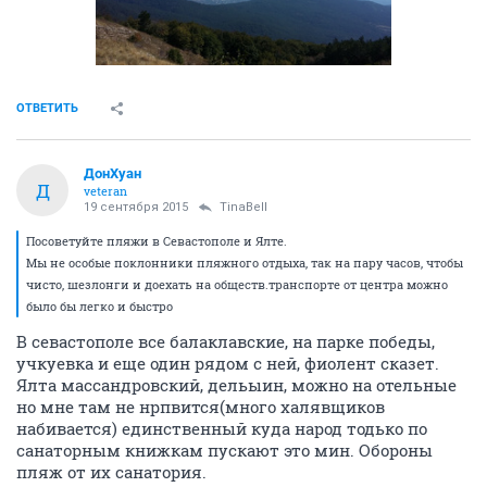
ОТВЕТИТЬ
ДонХуан
Д
veteran
19 сентября 2015
TinaBell
Посоветуйте пляжи в Севастополе и Ялте.
Мы не особые поклонники пляжного отдыха, так на пару часов, чтобы
чисто, шезлонги и доехать на обществ.транспорте от центра можно
было бы легко и быстро
В севастополе все балаклавские, на парке победы,
учкуевка и еще один рядом с ней, фиолент сказет.
Ялта массандровский, дельыин, можно на отельные
но мне там не нрпвится(много халявщиков
набивается) единственный куда народ тодько по
санаторным книжкам пускают это мин. Обороны
пляж от их санатория.