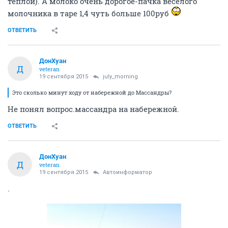
теплой). А молоко очень дорогое-пачка веселого
молочника в таре 1,4 чуть больше 100руб
ОТВЕТИТЬ
ДонХуан
Д
veteran
19 сентября 2015
july_morning
Это сколько минут ходу от набережной до Массандры?
Не понял вопрос.массандра на набережной.
ОТВЕТИТЬ
ДонХуан
Д
veteran
19 сентября 2015
Автоинформатор
.