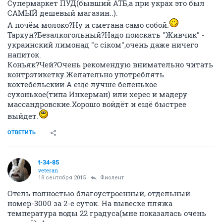
Супермаркет ПУД(бывший АТБ,а при украх это был
САМЫЙ дешевый магазин..).
А почём молоко?Ну и сметана само собой.
Тархун?Безалкогольный?Надо поискать "Живчик" -
украинский лимонад "с сiком",очень даже ничего
напиток.
Коньяк?Чей?Очень рекомендую внимательно читать
контрэтикетку.Желательно употреблять
коктебельский.А ещё лучше беленькое
сухонькое(типа Инкерман) или херес и мадеру
массандровские.Хорошо войдёт и ещё быстрее
выйдет.
ОТВЕТИТЬ
t-34-85
veteran
18 сентября 2015
Фиолент
Отель полностью благоустроенный, отдельный
номер-3000 за 2-е суток. На вывеске пляжа
температура воды 22 градуса(мне показалась очень