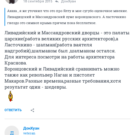
18 сентября 2015
ДонХуан
Ахаха , я же уточнил что это про Ялту и мое сугубо оценочное мнение.
Ливадицский и Массандровский хуже воронцовского. А ласточкино
гнездо это символ крыма причем пока бесплатное.
Ливадийский и Массандровский дворцы - это палаты
царские(работа великих русских архитекторов),а
Ласточкино - шалман(работа ваятеля
надгробий),шалманом был ,шалманом остался.
Для интереса посмотри на работы архитектора
Краснова.
Воронцовский и Ливадийский сравнивать можно
также как револьвер Наган и пистолет
Макаров.Разные времена,разные требования,хотя
результат один - шедевры.
ОТВЕТИТЬ
ДонХуан
Д
veteran