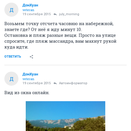
ДонХуан
Д
veteran
19 сентября 2015
july_morning
Возьмем точку отсчета часовню на набережной,
знаете где? От неё я иду минут 10.
Остановка и пляж разные вещи. Просто на улице
спросите, где пляж массандра, вам махнут рукой
куда идти.
ОТВЕТИТЬ
ДонХуан
Д
veteran
19 сентября 2015
Автоинформатор
Вид из окна онлайн.