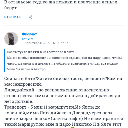
В остальеые тодько ща лежаки и полотенца деньги
берут
ОТВЕТИТЬ
Фиолент
activist
19 сентября 2015
TinaBell
Посоветуйте пляжи в Севастополе и Ялте.
Мы не особые поклонники пляжного отдыха, так на пару часов, чтобы
чисто, шезлонги и доехать на обществ.транспорте от центра можно
было бы легко и быстро
Сейчас в Ялте?Хотите близко,чисто,шезлонги?Вам на
массандровский.
Ливадийский - по расположению относительно
сторон света самый оптимальный,но добираться до
него дольше.
Транспорт - 5 или 11 маршрутки.Из Ялты до
конечной,мимо Ливадийского Дворца,через парк
вниз к морю пешком(или на лифте).Не всем нравится
такой маршрут,но мне и царю Николаю II в Ялте этот