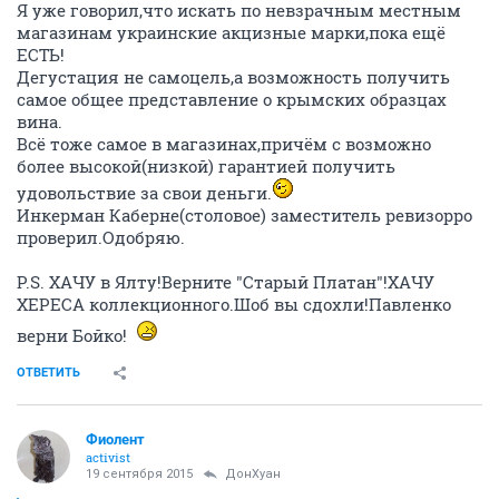
Я уже говорил,что искать по невзрачным местным
магазинам украинские акцизные марки,пока ещё
ЕСТЬ!
Дегустация не самоцель,а возможность получить
самое общее представление о крымских образцах
вина.
Всё тоже самое в магазинах,причём с возможно
более высокой(низкой) гарантией получить
удовольствие за свои деньги.
Инкерман Каберне(столовое) заместитель ревизорро
проверил.Одобряю.
P.S. ХАЧУ в Ялту!Верните "Старый Платан"!ХАЧУ
ХЕРЕСА коллекционного.Шоб вы сдохли!Павленко
верни Бойко!
ОТВЕТИТЬ
Фиолент
activist
19 сентября 2015
ДонХуан