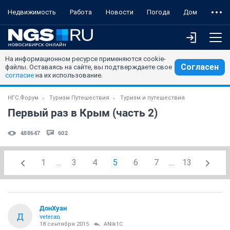
Недвижимость
Работа
Новости
Погода
Дом
На информационном ресурсе применяются cookie-
Согласен
файлы. Оставаясь на сайте, вы подтверждаете свое
согласие
на их использование.
НГС.Форум
Туризм Путешествия
Туризм и путешествия
Первый раз в Крым (часть 2)
488647
602
1
...
3
4
5
6
7
...
13
ДонХуан
Д
veteran
18 сентября 2015
ANik1C