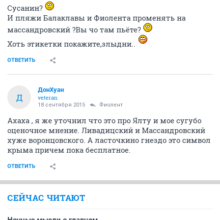
Сусанин?
И пляжи Балаклавы и Фиолента променять на
массандровский ?Вы чо там пьёте?
Хоть этикетки покажите,злыдни..
ОТВЕТИТЬ
ДонХуан
Д
veteran
18 сентября 2015
Фиолент
Ахаха , я же уточнил что это про Ялту и мое сугубо
оценочное мнение. Ливадицский и Массандровский
хуже воронцовского. А ласточкино гнездо это символ
крыма причем пока бесплатное.
ОТВЕТИТЬ
СЕЙЧАС ЧИТАЮТ