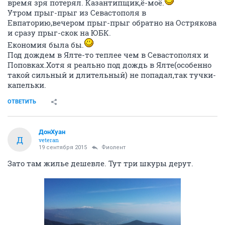
время зря потерял. Казантипщик,ё-моё.
Утром прыг-прыг из Севастополя в
Евпаторию,вечером прыг-прыг обратно на Острякова
и сразу прыг-скок на ЮБК.
Економия была бы.
Под дождем в Ялте-то теплее чем в Севастополях и
Поповках.Хотя я реально под дождь в Ялте(особенно
такой сильный и длительный) не попадал,так тучки-
капельки.
ОТВЕТИТЬ
ДонХуан
Д
veteran
19 сентября 2015
Фиолент
Зато там жилье дешевле. Тут три шкуры дерут.