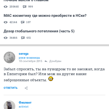
Ночные мысли о главном
250665
999
МАС косметику где можно приобрести в НСке?
42144
107
Дозор глобального потепления (часть 5)
34466
651
serega
руки-ножницы
18 сентября 2015
ДонХуан
Забыл спросить, ты на лунодром то не заезжал, когда
в Евпатории был? Или мож на другие какие
заброшенные объекты.
ОТВЕТИТЬ
Фиолент
activist