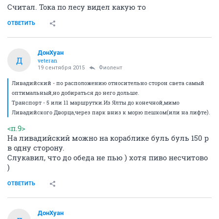
Считал. Тока по лесу видел какую то
ОТВЕТИТЬ
ДонХуан
Д
veteran
19 сентября 2015
Фиолент
Ливадийский - по расположению относительно сторон света самый
оптимальный,но добираться до него дольше.
Транспорт - 5 или 11 маршрутки.Из Ялты до конечной,мимо
Ливадийского Дворца,через парк вниз к морю пешком(или на лифте).
<п.9>
На ливадийский можно на кораблике буль буль 150 р
в одну сторону.
Слукавил, что до обеда не пью ) хотя пиво несчитово
)
ОТВЕТИТЬ
ДонХуан