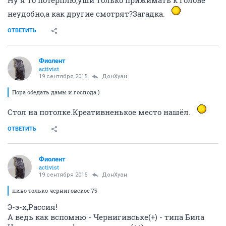
неудобно,а как другие смотрят?Загадка.
ОТВЕТИТЬ
Фиолент
activist
19 сентября 2015
ДонХуан
Пора обедать дамы и господа )
Стол на потолке.Креативненькое место нашёл.
ОТВЕТИТЬ
Фиолент
activist
19 сентября 2015
ДонХуан
пиво только черниговское 75
Э-э-х,Рассия!
А ведь как вспомню - Чернигивське(+) - типа Била