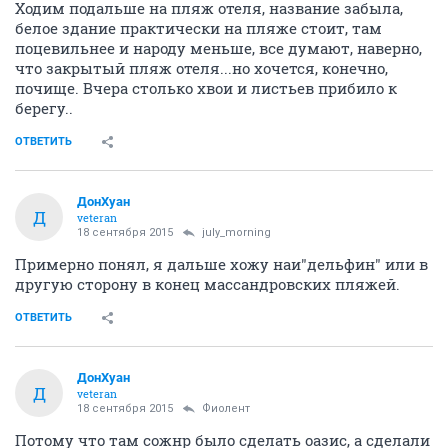
Ходим подальше на пляж отеля, название забыла,
белое здание практически на пляже стоит, там
поцевильнее и народу меньше, все думают, наверно,
что закрытый пляж отеля...но хочется, конечно,
почище. Вчера столько хвои и листьев прибило к
берегу..
ОТВЕТИТЬ
ДонХуан
Д
veteran
18 сентября 2015
july_morning
Примерно понял, я дальше хожу наи"дельфин" или в
другую сторону в конец массандровских пляжей.
ОТВЕТИТЬ
ДонХуан
Д
veteran
18 сентября 2015
Фиолент
Потому что там сожнр было сделать оазис, а сделали