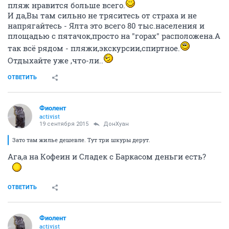
пляж нравится больше всего.
И да,Вы там сильно не тряситесь от страха и не
напрягайтесь - Ялта это всего 80 тыс.населения и
площадью с пятачок,просто на "горах" расположена.А
так всё рядом - пляжи,экскурсии,спиртное.
Отдыхайте уже ,что-ли..
ОТВЕТИТЬ
Фиолент
activist
19 сентября 2015
ДонХуан
Зато там жилье дешевле. Тут три шкуры дерут.
Ага,а на Кофеин и Сладек с Баркасом деньги есть?
ОТВЕТИТЬ
Фиолент
activist