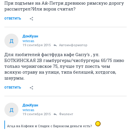
При подъеме на Ай-Петри древнюю римскую дорогу
рассмотрел?Или ворон считал?
ОТВЕТИТЬ
ДонХуан
Д
veteran
19 сентября 2015
Автоинформатор
Для любителей фастфуда кафе Garry's , ул.
БОТКИНСКАЯ 2В гамбургеры/чисбургеры 65/75 пиво
только черниговское 75, лучше тут поесть чем
всякую отраву на улице, типа беляшей, хотдогов,
шаурмы.
ОТВЕТИТЬ
ДонХуан
Д
veteran
19 сентября 2015
Фиолент
Ага,а на Кофеин и Сладек с Баркасом деньги есть?