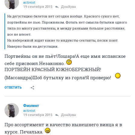
activist
19 сентября 2015
ДонХуан
На дегустацию билетов нет сегодня вообще. Красного сухого нет,
портвейны не пью. Порожняком. Фотать нет смысла бутылки одного
типа по многу расставлены, и между разными большое расстояние,
все не влезет.
На набережной ходят какие то индуисты-сектанты, песни поют.
Наверно были на дегустации.
Портвейны он не пьёт!Лошара!А еще имя испанское
себе присвоил.Незаконно.
ПОРТВЕЙН КРАСНЫЙ ЮЖНОБЕРЕЖНЫЙ!
(Массандра)Шоб бутылку из горла!Я проверю!
ОТВЕТИТЬ
Фиолент
activist
19 сентября 2015
ДонХуан
Про ассортимент и качество нынешнего винца я в
курсе. Печалька.