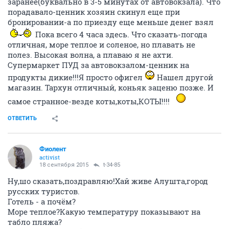
заранее(буквально в 3-5 минутах от автовокзала). Что
порадавало-ценник хозяин скинул еще при
бронировании-а по приезду еще меньше денег взял
Пока всего 4 часа здесь. Что сказать-погода
отличная, море теплое и соленое, но плавать не
полез. Высокая волна, а плаваю я не ахти.
Супермаркет ПУД за автовокзалом-ценник на
продукты дикие!!!Я просто офигел
Нашел другой
магазин. Тархун отличный, коньяк заценю позже. И
самое странное-везде коты,коты,КОТЫ!!!!
ОТВЕТИТЬ
Фиолент
activist
18 сентября 2015
t-34-85
Ну,шо сказать,поздравляю!Хай живе Алушта,город
русских туристов.
Готель - а почём?
Море теплое?Какую температуру показывают на
табло пляжа?