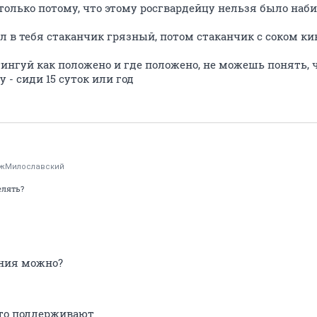
 только потому, что этому росгвардейцу нельзя было на
ул в тебя стаканчик грязный, потом стаканчик с соком кин
тингуй как положено и где положено, не можешь понять, 
 - сиди 15 суток или год
жМилославский
елять?
ения можно?
это поддерживают