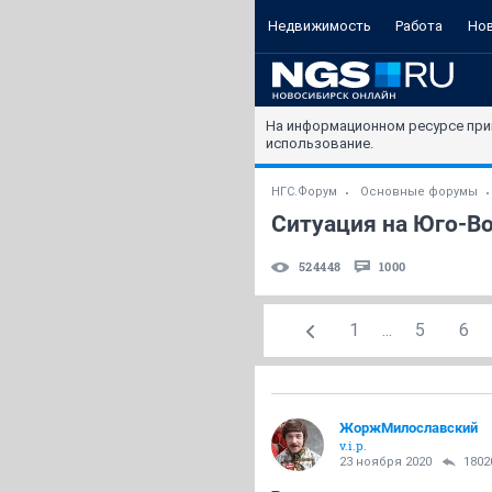
Недвижимость
Работа
Но
На информационном ресурсе при
использование.
НГС.Форум
Основные форумы
Ситуация на Юго-Во
524448
1000
1
...
5
6
ЖоржМилославский
v.i.p.
23 ноября 2020
1802