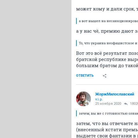
может кому и дали срок, 
а вот вышел на несанкциониров
а у нас чё, премию дают з
То, что украина неофашистское 
Вот это всё результат по
братской республике выр
большим братом до такой
ОТВЕТИТЬ
ЖоржМилославский
v.i.p.
25 ноября 2020
1802
зачем, вы же с готовностью оз
затем, что вы отвечаете 
(внесенный кстати премье
выдаете свои фантазии в