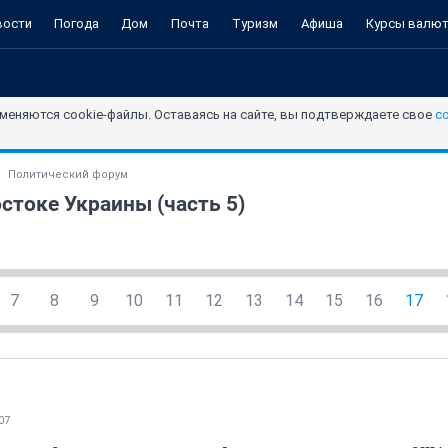
вости
Погода
Дом
Почта
Туризм
Афиша
Курсы валю
меняются cookie-файлы. Оставаясь на сайте, вы подтверждаете свое
с
Политический форум
стоке Украины (часть 5)
7
8
9
10
11
12
13
14
15
16
17
07