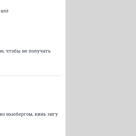
 алё
е, чтобы не получать
но ньюбергом, кинь зигу