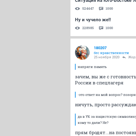
Ситуация на Юго-Востоке У
524447
1000
Ну и чучело же!!
228985
1000
180207
бес нравственности
25 ноября 2020
Жор
напряги память
зачем, вы же с готовно
России в спецлагеря
-это ответ на мой вопрос? позорн
ничуть, просто рассужда
да в УК за нацистскую символик
кому то дали? Не?
прям бродят...на постоян