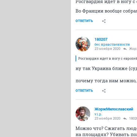
Росгвардия идет в ногу 
Во Франции вообще собра
ОТВЕТИТЬ
180207
бес нравственности
23 ноября 2020
Жор
Росгвардия идет в ногу с евро
ну так Украина ближе (су
почему тогда нам можно,
ОТВЕТИТЬ
ЖоржМилославский
v.i.p.
23 ноября 2020
1802
Можно что? Сжигать люде
на площадях? Убивать п