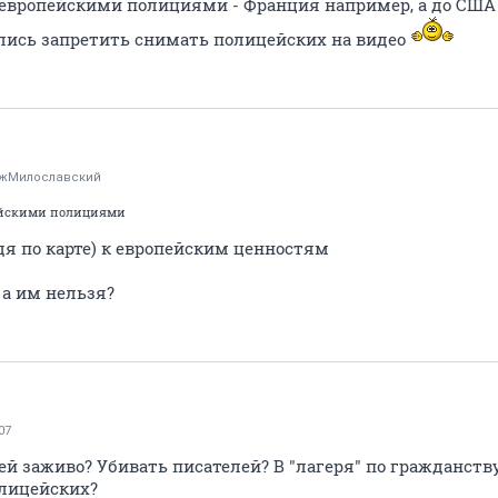
с европейскими полициями - Франция например, а до США
лись запретить снимать полицейских на видео
жМилославский
пейскими полициями
дя по карте) к европейским ценностям
 а им нельзя?
07
й заживо? Убивать писателей? В "лагеря" по гражданств
олицейских?