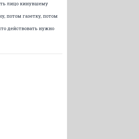
бить лицо кинувшему
у, потом газетку, потом
что действовать нужно