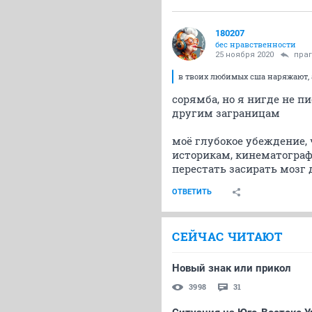
180207
бес нравственности
25 ноября 2020
пра
в твоих любимых сша наряжают, 
сорямба, но я нигде не 
другим заграницам
моё глубокое убеждение,
историкам, кинематограф
перестать засирать мозг
ОТВЕТИТЬ
СЕЙЧАС ЧИТАЮТ
Новый знак или прикол
3998
31