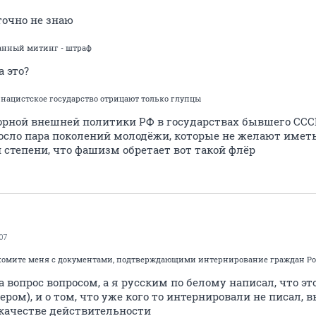
точно не знаю
анный митинг - штраф
а это?
и нацистское государство отрицают только глупцы
зорной внешней политики РФ в государствах бывшего СССР
осло пара поколений молодёжи, которые не желают иметь
 степени, что фашизм обретает вот такой флёр
07
накомите меня с документами, подтверждающими интернирование граждан Ро
на вопрос вопросом, а я русским по белому написал, что
ром), и о том, что уже кого то интернировали не писал, в
 качестве действительности