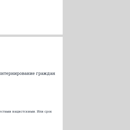
интернирование граждан
рестами нацистскими. Или срок