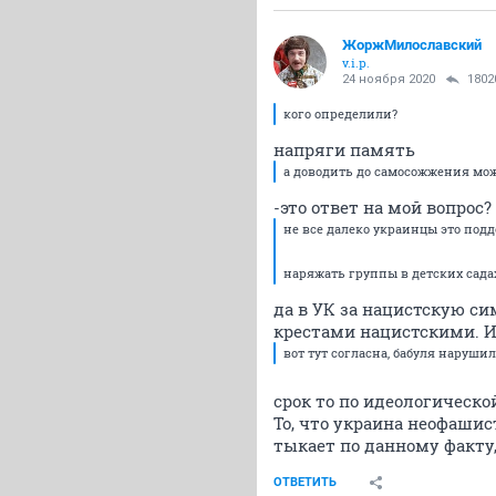
ЖоржМилославский
v.i.p.
24 ноября 2020
1802
кого определили?
напряги память
а доводить до самосожжения мо
-это ответ на мой вопрос?
не все далеко украинцы это под
наряжать группы в детских садах
да в УК за нацистскую с
крестами нацистскими. И
вот тут согласна, бабуля нарушил
срок то по идеологическ
То, что украина неофашис
тыкает по данному факту,
ОТВЕТИТЬ