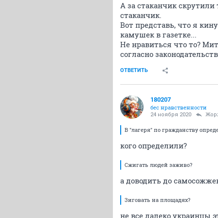
А за стаканчик скрутили
стаканчик.
Вот представь, что я кин
камушек в газетке...
Не нравиться что то? Ми
согласно законодательству
ОТВЕТИТЬ
180207
бес нравственности
24 ноября 2020
Жор
В "лагеря" по гражданству опред
кого определили?
Сжигать людей заживо?
а доводить до самосожж
Зиговать на площадях?
не все далеко украинцы 