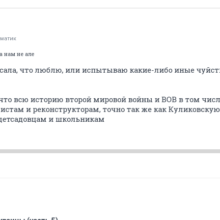
гматик
а нам не але
писала, что люблю, или испытываю какие-либо иные чуйс
 что всю историю второй мировой войны и ВОВ в том чис
истам и реконструкторам, точно так же как Куликовскую
 детсадовцам и школьникам