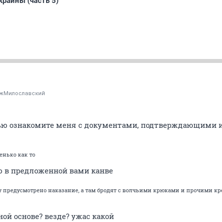
краины (часть 5)
жМилославский
стью ознакомите меня с документами, подтверждающими 
енько как то
ю в предложенной вами канве
у предусмотрено наказание, а там бродят с волчьими крюками и прочими к
ной основе? везде? ужас какой