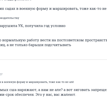
х садах в военную форму и маршировать, тоже как-то не
онодательству
 нарушила УК, получила год условно
о нормальную работу вести на постсоветском пространств
ниц, а не только барыши подсчитывать
07
 в военную форму и маршировать, тоже как-то не алё
мых сша наряжают, а нам не але? а вот зиговать запреще
и-срок обеспечен. Это у нас, вас жалеют.