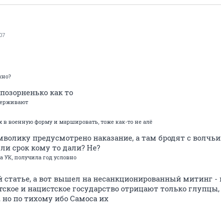
07
жно?
 позорненько как то
держивают
 в военную форму и маршировать, тоже как-то не алё
имволику предусмотрено наказание, а там бродят с волч
ли срок кому то дали? Не?
а УК, получила год условно
ой статье, а вот вышел на несанкционированный митинг 
тское и нацистское государство отрицают только глупцы
 но по тихому ибо Самоса их