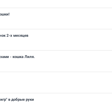
ошки!
нок 2-х месяцев
зами - кошка Лиля.
игр" в добрые руки