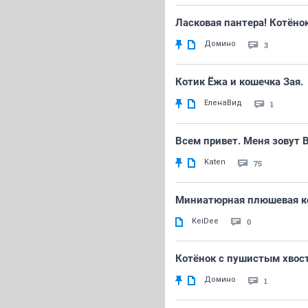
Ласковая пантера! Котёно
Домино
3
Котик Ёжа и кошечка Зая.
ЕленаВид
1
Всем привет. Меня зовут В
Katen
75
Миниатюрная плюшевая к
KeiDee
0
Котёнок с пушистым хвос
Домино
1