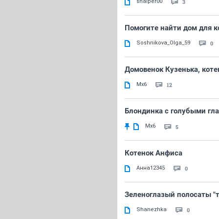
snaiper00
3
Помогите найти дом для к
Soshnikova_Olga_59
0
Домовенок Кузенька, коте
Mx6
12
Блондинка с голубыми гла
Mx6
5
Котенок Анфиса
Анна12345
0
Зеленоглазый полосаты "т
Shanezhka
0