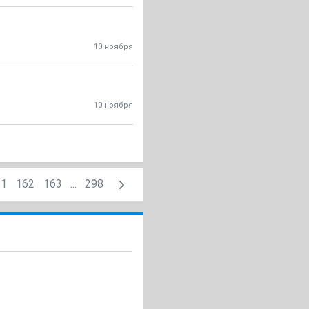
10 ноября
10 ноября
61
162
163
...
298