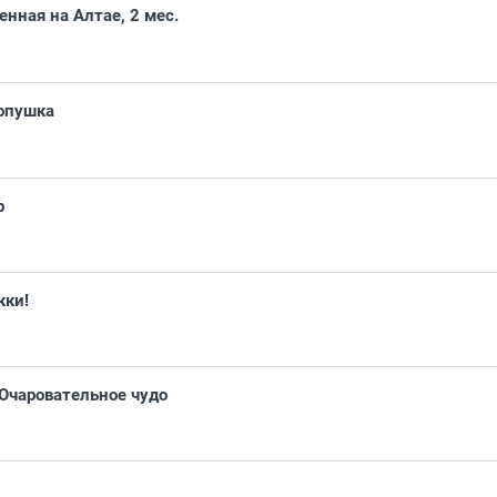
енная на Алтае, 2 мес.
опушка
р
кки!
Очаровательное чудо