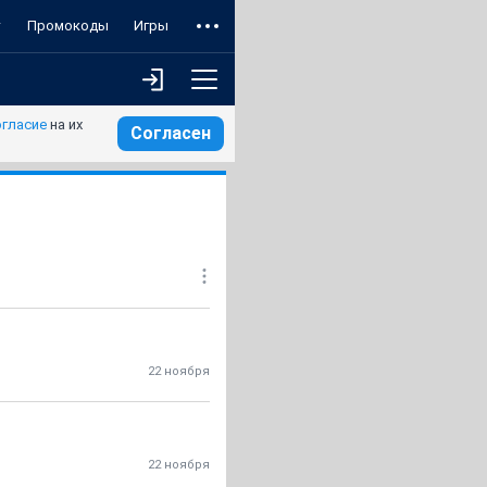
т
Промокоды
Игры
огласие
на их
Согласен
22 ноября
22 ноября