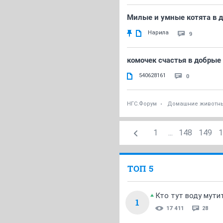
Милые и умные котята в д
Нарила
9
комочек счастья в добрые
540628161
0
НГС.Форум
Домашние животн
1
...
148
149
1
ТОП 5
Кто тут воду мути
1
17 411
28