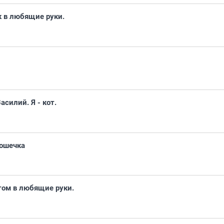
к в любящие руки.
асилий. Я - кот.
ошечка
том в любящие руки.