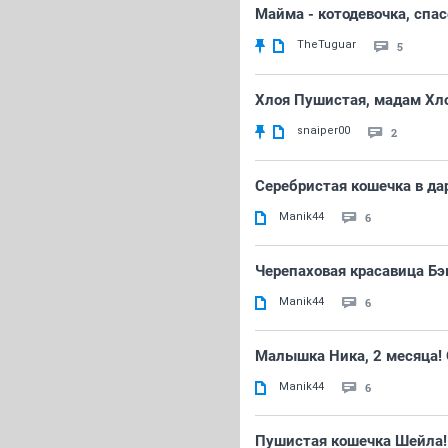
Майма - котодевочка, спас
TheTuguar
5
Хлоя Пушистая, мадам Хл
snaiper00
2
Серебристая кошечка в да
Manik44
6
Черепаховая красавица Бэ
Manik44
6
Малышка Ника, 2 месяца! 
Manik44
6
Пушистая кошечка Шейла!