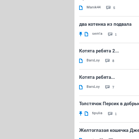
Manik44
5
два котенка из подвала
sem'a
1
Котята ребята 2...
BarsLoy
8
Котята ребята...
BarsLoy
7
Толстячок Персик в добры
tipulia
1
Желтоглазая кошечка Дж