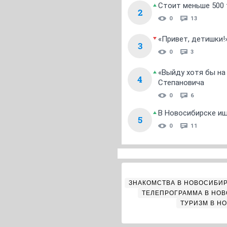
Стоит меньше 500 т
2
0
13
«Привет, детишки!
3
0
3
«Выйду хотя бы на
4
Степановича
0
6
В Новосибирске ищ
5
0
11
ЗНАКОМСТВА В НОВОСИБИ
ТЕЛЕПРОГРАММА В НО
ТУРИЗМ В Н