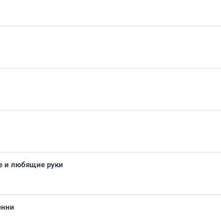
е и любящие руки
енни