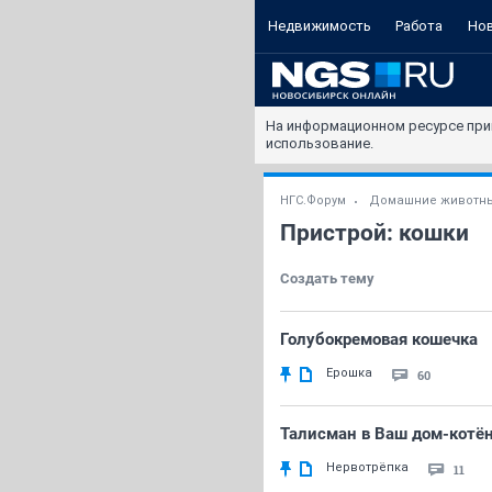
Недвижимость
Работа
Но
На информационном ресурсе при
использование.
НГС.Форум
Домашние животн
Пристрой: кошки
Создать тему
Голубокремовая кошечка
Ерошка
60
Талисман в Ваш дом-котён
Нервотрёпка
11