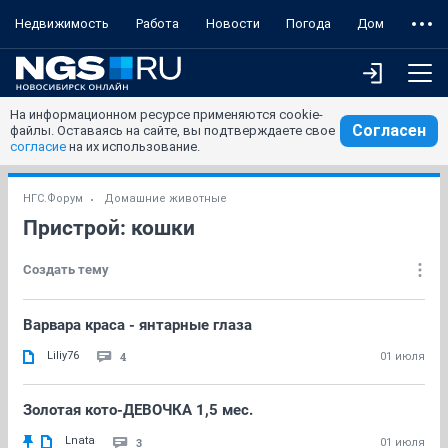
Недвижимость
Работа
Новости
Погода
Дом
На информационном ресурсе применяются cookie-
Согласен
файлы. Оставаясь на сайте, вы подтверждаете свое
согласие
на их использование.
НГС.Форум
Домашние животные
Пристрой: кошки
Создать тему
Варвара краса - янтарные глаза
Liliy76
4
01 июля
Золотая кото-ДЕВОЧКА 1,5 мес.
Lnata
3
01 июля