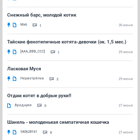
Снежный барс, молодой котик
Mx6
1
30 июня
Тайские фенотипичные котята-девочки (ок. 1,5 мес.)
[AAA_BBB_CCC]
1
29 июня
Ласковая Муся
Нервотрёпка
2
29 июня
Отдам котят в добрые руки!!
Вреднуля
0
27 июня
Шанель - молоденькая симпатичная кошечка
540628161
8
27 июня