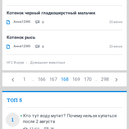
Котенок черный гладкошерстный мальчик
Анна12345
0
23 июня
Котенок рысь
Анна12345
0
23 июня
НГС.Форум
Домашние животные
1
...
166
167
168
169
170
...
298
ТОП 5
Кто тут воду мутит? Почему нельзя купаться
1
после 2 августа
17 411
28