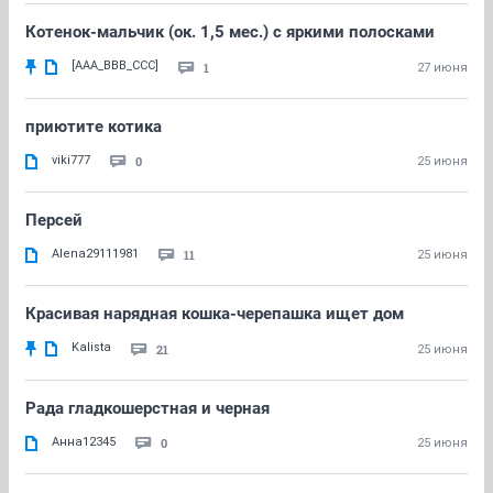
Котенок-мальчик (ок. 1,5 мес.) с яркими полосками
[AAA_BBB_CCC]
1
27 июня
приютите котика
viki777
0
25 июня
Персей
Alena29111981
11
25 июня
Красивая нарядная кошка-черепашка ищет дом
Kalista
21
25 июня
Рада гладкошерстная и черная
Анна12345
0
25 июня