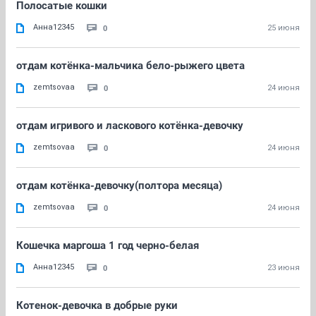
Полосатые кошки
Анна12345
0
25 июня
отдам котёнка-мальчика бело-рыжего цвета
zemtsovaa
0
24 июня
отдам игривого и ласкового котёнка-девочку
zemtsovaa
0
24 июня
отдам котёнка-девочку(полтора месяца)
zemtsovaa
0
24 июня
Кошечка маргоша 1 год черно-белая
Анна12345
0
23 июня
Котенок-девочка в добрые руки