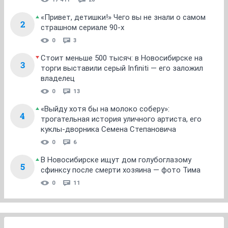
«Привет, детишки!» Чего вы не знали о самом
2
страшном сериале 90-х
0
3
Стоит меньше 500 тысяч: в Новосибирске на
3
торги выставили серый Infiniti — его заложил
владелец
0
13
«Выйду хотя бы на молоко соберу»:
4
трогательная история уличного артиста, его
куклы-дворника Семена Степановича
0
6
В Новосибирске ищут дом голубоглазому
5
сфинксу после смерти хозяина — фото Тима
0
11