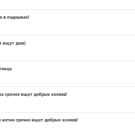
 в ладошках!
и ищут дом)
танца
а срочно ищет добрых хозяев!
 котик срочно ищет добрых хозяев!