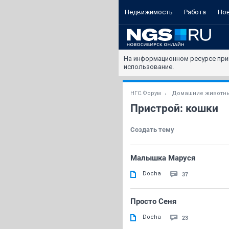
Недвижимость
Работа
Но
На информационном ресурсе при
использование.
НГС.Форум
Домашние животн
Пристрой: кошки
Создать тему
Малышка Маруся
Docha
37
Просто Сеня
Docha
23