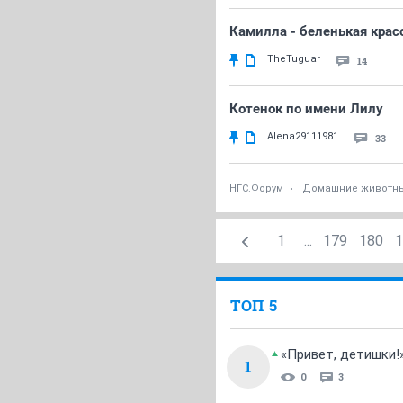
Камилла - беленькая красо
TheTuguar
14
Котенок по имени Лилу
Alena29111981
33
НГС.Форум
Домашние животн
1
...
179
180
1
ТОП 5
«Привет, детишки!
1
0
3