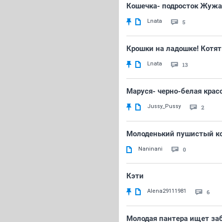
Кошечка- подросток Жужа
Lnata
5
Крошки на ладошке! Котя
Lnata
13
Маруся- черно-белая крас
Jussy_Pussy
2
Молоденький пушистый ко
Naninani
0
Кэти
Alena29111981
6
Молодая пантера ищет за