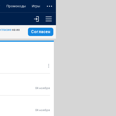
т
Промокоды
Игры
огласие
на их
Согласен
04 ноября
04 ноября