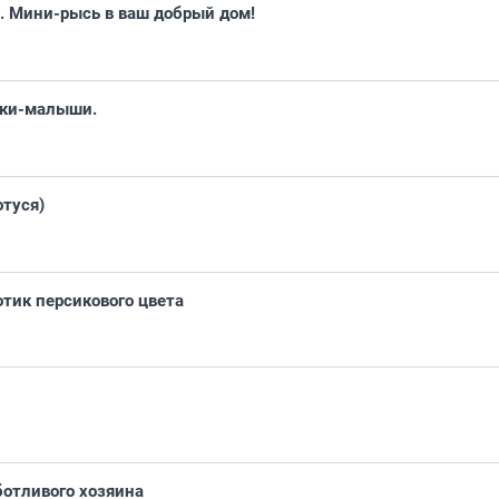
. Мини-рысь в ваш добрый дом!
тки-малыши.
отуся)
тик персикового цвета
ботливого хозяина