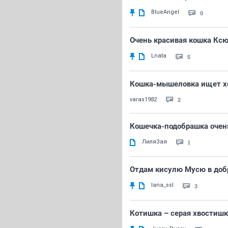
BlueAngel
0
Очень красивая кошка Ксю
Lnata
5
Кошка-мышеловка ищет хо
2
varas1982
Кошечка-подобрашка очен
ЛиляЗая
1
Отдам кисулю Мусю в доб
lana_ssl
3
Котишка – серая хвостишк