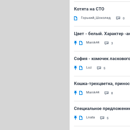
Котята на СТО
Горький_Шоколад
0
Цвет - белый. Характер -а
Manik44
3
София - комочек ласкового
Luz
5
Кошка-трехцветка, принос
Manik44
8
Специальное предложение 
Lnata
5