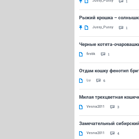
Jussy_Pussy
1
Рыжий крошка – солнышко
Jussy_Pussy
1
Черные котята-очаровашк
firstik
1
Отдам кошку фенотип бри
Lu
6
Милая трехцветная кошечк
Vesna2011
3
Замечательный сибирский
Vesna2011
4