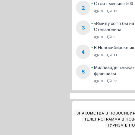
Стоит меньше 500 т
2
0
13
«Выйду хотя бы на
3
Степановича
0
6
В Новосибирске ищ
4
0
11
Миллиарды «Быка»:
5
франшизы
0
63
ЗНАКОМСТВА В НОВОСИБИ
ТЕЛЕПРОГРАММА В НО
ТУРИЗМ В Н