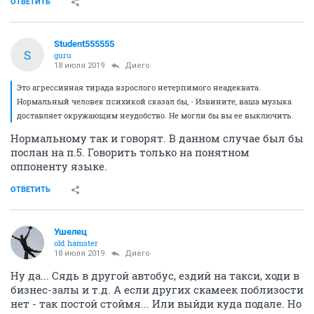
ОТВЕТИТЬ
Student555555
S
guru
18 июля 2019
Диего
Это агрессивная тирада взрослого нетерпимого неадеквата.
Нормальный человек психикой сказал бы, - Извините, ваша музыка
доставляет окружающим неудобство. Не могли бы вы ее выключить.
Нормальному так и говорят. В данном случае был бы
послан на п.5. Говорить только на понятном
оппоненту языке.
ОТВЕТИТЬ
Ушелец
old hamster
18 июля 2019
Диего
Ну да... Сядь в другой автобус, ездий на такси, ходи в
бизнес-залы и т.д. А если других скамеек поблизости
нет - так постой стоймя... Или выйди куда подале. Но