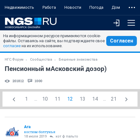
Недвижимость
Работа
Новости
Погода
Дом
На информационном ресурсе применяются cookie-
Согласен
файлы. Оставаясь на сайте, вы подтверждаете свое
согласие
на их использование.
НГС.Форум
Сообщества
Бешеные знакомства
Пенсионный мАсковский дозор)
201812
1000
1
...
10
11
12
13
14
...
21
Ага
костюм-болтунья
18 июля 2019
кот ф пальто