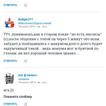
ОТВЕТИТЬ
Badger211
ВИползеньПодкустовый
18 июля 2019
Ага
ТУт ,понимаешь,как в старом бояне-"но есть нюснсы"
(с),после общения с тобой он через 5 минут обо всем
забудет,а пообщавшись с макумом,долго-долго будет
задумчивый такой....ведь макума мог и бритвой по
глазам ,ан нет,хороший человек однако....
ОТВЕТИТЬ
кот ф пальто
забанен
18 июля 2019
Ага
ага.)))
Показать спойлер
ОТВЕТИТЬ