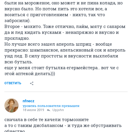
были на мороженое, оно может и не пина колада, но
вкусно было. Но потом пить это хотели все, а
возиться с приготовлением - никто, так что
забросили).
Второе - мохито. Тоже отлично, лайм, мяту с сахаром
да и лед кидать кусками - ненапряжно и вкусно и
прохладно.
Но лучше всего зашел апероль шприц - вообще
прекрасно: шампанское, апельсиновый сок и апероль
унд лед. В силу простоты и вкусности выхлебали
всю бутыль.
еще у меня стоит бутылка егермейстера.. вот че с
этой аптекой делать)))
ОТВЕТИТЬ
nfnecz
уровень пользователя превышен
18 июля 2019
Upjohn
сначала в себе те качели тормозните
а то с таким дисбалансом - и туда же обустраивать
обчество