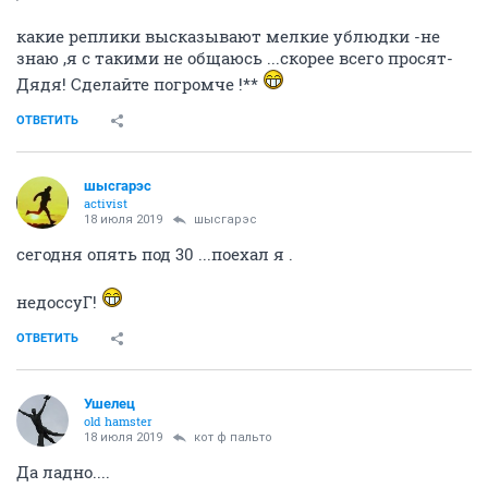
какие реплики высказывают мелкие ублюдки -не
знаю ,я с такими не общаюсь ...скорее всего просят-
Дядя! Сделайте погромче !**
ОТВЕТИТЬ
шысгарэс
activist
18 июля 2019
шысгарэс
сегодня опять под 30 ...поехал я .
недоссуГ!
ОТВЕТИТЬ
Ушелец
old hamster
18 июля 2019
кот ф пальто
Да ладно....