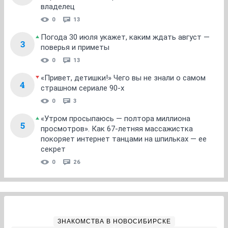
владелец
0
13
Погода 30 июля укажет, каким ждать август —
3
поверья и приметы
0
13
«Привет, детишки!» Чего вы не знали о самом
4
страшном сериале 90-х
0
3
«Утром просыпаюсь — полтора миллиона
5
просмотров». Как 67-летняя массажистка
покоряет интернет танцами на шпильках — ее
секрет
0
26
ЗНАКОМСТВА В НОВОСИБИРСКЕ