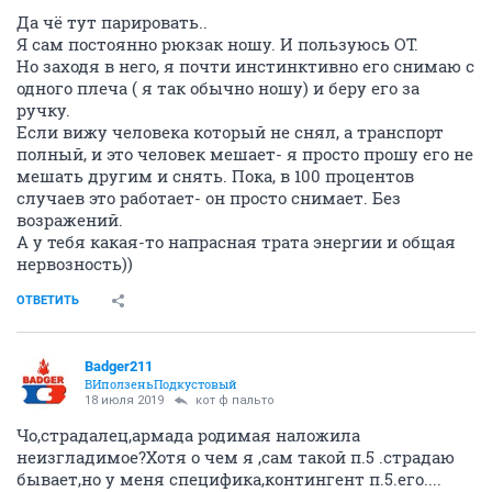
Да чё тут парировать..
Я сам постоянно рюкзак ношу. И пользуюсь ОТ.
Но заходя в него, я почти инстинктивно его снимаю с
одного плеча ( я так обычно ношу) и беру его за
ручку.
Если вижу человека который не снял, а транспорт
полный, и это человек мешает- я просто прошу его не
мешать другим и снять. Пока, в 100 процентов
случаев это работает- он просто снимает. Без
возражений.
А у тебя какая-то напрасная трата энергии и общая
нервозность))
ОТВЕТИТЬ
Badger211
ВИползеньПодкустовый
18 июля 2019
кот ф пальто
Чо,страдалец,армада родимая наложила
неизгладимое?Хотя о чем я ,сам такой п.5 .страдаю
бывает,но у меня специфика,контингент п.5.его....