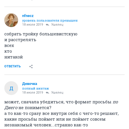
nfnecz
уровень пользователя превышен
18 июля 2019
Ушелец
собрать тройку большевистскую
и расстрелять
всех
кто
нитакой
ОТВЕТИТЬ
Девочка
Д
полный винтаж
18 июля 2019
Ушелец
может, сначала убедиться, что формат просьбы
по
Диего
не понимется?
а то как-то сразу все внутри себя с чего-то решают,
какие просьбы поймет или не поймет совсем
незнакомый человек...странно как-то