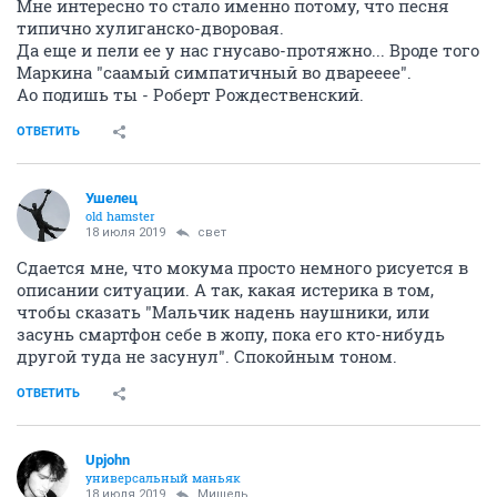
Мне интересно то стало именно потому, что песня
типично хулиганско-дворовая.
Да еще и пели ее у нас гнусаво-протяжно... Вроде того
Маркина "саамый симпатичный во дварееее".
Ао подишь ты - Роберт Рождественский.
ОТВЕТИТЬ
Ушелец
old hamster
18 июля 2019
свет
Сдается мне, что мокума просто немного рисуется в
описании ситуации. А так, какая истерика в том,
чтобы сказать "Мальчик надень наушники, или
засунь смартфон себе в жопу, пока его кто-нибудь
другой туда не засунул". Спокойным тоном.
ОТВЕТИТЬ
Upjohn
универсальный маньяк
18 июля 2019
Мишель