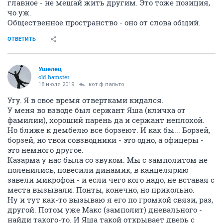
главное - не мешай жить другим. Это тоже позиция,
чо уж.
Общественное пространство - оно от слова общий.
ОТВЕТИТЬ
Ушелец
old hamster
18 июля 2019
кот ф пальто
Угу. Я в свое время отвертками кидался.
У меня во взводе был сержант Яша (кличка от
фамилии), хороший парень да и сержант неплохой.
Но ближе к дембелю все борзеют. И как бы... Борзей,
борзей, но твои совзводники - это одно, а офицеры -
это немного другое.
Казарма у нас была со звуком. Мы с замполитом не
поленились, повесили динамик, в канцелярию
завели микрофон - и если чего кого надо, не вставая с
места вызывали. Понты, конечно, но прикольно.
Ну и тут как-то вызываю я его по громкой связи, раз,
другой. Потом уже Макс (замполит) дневального -
найди такого-то. И Яша такой открывает дверь с