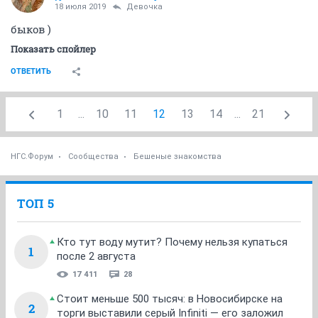
18 июля 2019
Девочка
быков )
Показать спойлер
ОТВЕТИТЬ
1
...
10
11
12
13
14
...
21
НГС.Форум
Сообщества
Бешеные знакомства
ТОП 5
Кто тут воду мутит? Почему нельзя купаться
1
после 2 августа
17 411
28
Стоит меньше 500 тысяч: в Новосибирске на
2
торги выставили серый Infiniti — его заложил