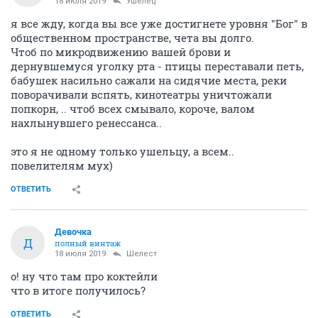
18 июля 2019
Ушелец
я все жду, когда вы все уже достигнете уровня "Бог" в
общественном пространстве, чета вы долго.
Чтоб по микродвижению вашей брови и
дернувшемуся уголку рта - птицы переставали петь,
бабушек насильно сажали на сидячие места, реки
поворачивали вспять, кинотеатры уничтожали
попкорн, .. чтоб всех смывало, короче, валом
нахлынувшего ренессанса..
это я не одному только ушельцу, а всем..
повелителям мух)
ОТВЕТИТЬ
Девочка
Д
полный винтаж
18 июля 2019
Шелест
о! ну что там про коктейли
что в итоге получилось?
ОТВЕТИТЬ