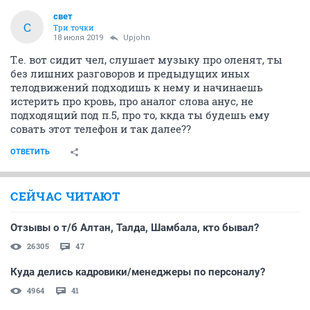
свет
С
Три точки
18 июля 2019
Upjohn
Т.е. вот сидит чел, слушает музыку про оленят, ты
без лишних разговоров и предыдущих иных
телодвижений подходишь к нему и начинаешь
истерить про кровь, про аналог слова анус, не
подходящий под п.5, про то, ккда ты будешь ему
совать этот телефон и так далее??
ОТВЕТИТЬ
СЕЙЧАС ЧИТАЮТ
Отзывы о т/б Алтан, Талда, Шамбала, кто бывал?
26305
47
Куда делись кадровики/менеджеры по персоналу?
4964
41