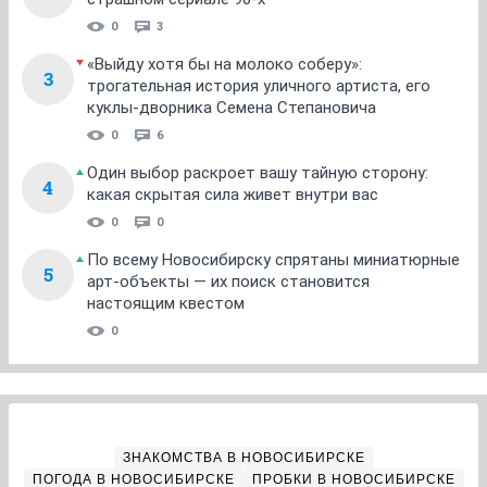
0
3
«Выйду хотя бы на молоко соберу»:
3
трогательная история уличного артиста, его
куклы-дворника Семена Степановича
0
6
Один выбор раскроет вашу тайную сторону:
4
какая скрытая сила живет внутри вас
0
0
По всему Новосибирску спрятаны миниатюрные
5
арт-объекты — их поиск становится
настоящим квестом
0
ЗНАКОМСТВА В НОВОСИБИРСКЕ
ПОГОДА В НОВОСИБИРСКЕ
ПРОБКИ В НОВОСИБИРСКЕ