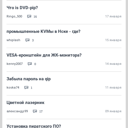
Что is DVD-pip?
16
Ringo_500
17 января
промышленные KVMы в Нске - где?
3
whiplash
15 января
VESA-кронштейн для ЖК-монитора?
0
kenny2007
14 января
Забыла пароль на qip
1
koska74
11 января
Цветной лазерник
17
александр99
09 января
Установка пиратского ПО?