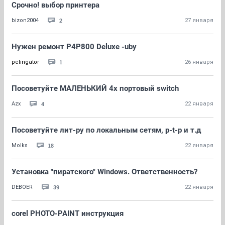
Срочно! выбор принтера
2
bizon2004
27 января
Нужен ремонт Р4Р800 Deluxe -uby
1
pelingator
26 января
Посоветуйте МАЛЕНЬКИЙ 4х портовый switch
4
Azx
22 января
Посоветуйте лит-ру по локальным сетям, p-t-p и т.д
18
Molks
22 января
Установка "пиратского" Windows. Ответственность?
39
DEBOER
22 января
corel PHOTO-PAINT инструкция