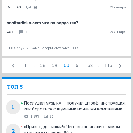
36
DaragAS
09 января
sanitardiska.com что за вирусняк?
1
wap
09 января
НГС.Форум
Компьютеры Интернет Связь
1
...
58
59
60
61
62
...
116
ТОП 5
Послушал музыку — получил штраф: инструкция,
1
как бороться с шумными ночными компаниями
2 691
32
«Привет, детишки!» Чего вы не знали о самом
2
страшном сериале 90-х