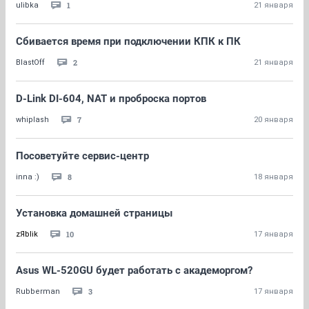
1
ulibka
21 января
Сбивается время при подключении КПК к ПК
2
BlastOff
21 января
D-Link DI-604, NAT и проброска портов
7
whiplash
20 января
Посоветуйте сервис-центр
8
inna :)
18 января
Установка домашней страницы
10
zЯblik
17 января
Asus WL-520GU будет работать с академоргом?
3
Rubberman
17 января