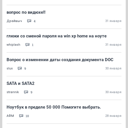
вопрос по видюхе!!
4
Драйвыч
31 января
глюки со сменой пароля на win xp home на ноуте
1
whiplash
31 января
Вопрос о изменении даты создания документа DOC
9
slux
30 января
SATA и SATA2
9
strannik
30 января
Ноутбук в пределе 50 000 Помогите выбрать.
10
АФМ
28 января