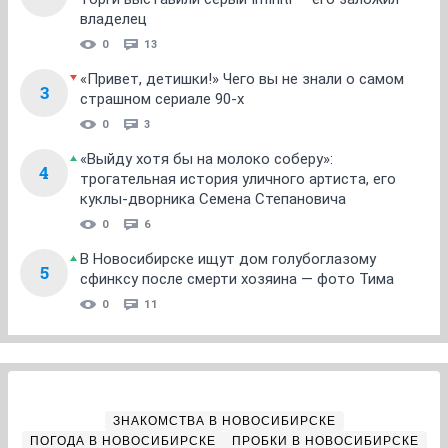
владелец
0
13
«Привет, детишки!» Чего вы не знали о самом
3
страшном сериале 90-х
0
3
«Выйду хотя бы на молоко соберу»:
4
трогательная история уличного артиста, его
куклы-дворника Семена Степановича
0
6
В Новосибирске ищут дом голубоглазому
5
сфинксу после смерти хозяина — фото Тима
0
11
ЗНАКОМСТВА В НОВОСИБИРСКЕ
ПОГОДА В НОВОСИБИРСКЕ
ПРОБКИ В НОВОСИБИРСКЕ