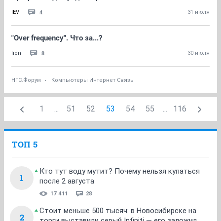
4
IEV
31 июля
"Over frequency". Что за...?
8
lion
30 июля
НГС.Форум
Компьютеры Интернет Связь
1
...
51
52
53
54
55
...
116
ТОП 5
Кто тут воду мутит? Почему нельзя купаться
1
после 2 августа
17 411
28
Стоит меньше 500 тысяч: в Новосибирске на
2
торги выставили серый Infiniti — его заложил