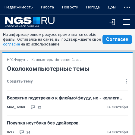
Недвижимость
Работа
Новости
Погода
Дом
На информационном ресурсе применяются cookie-
Согласен
файлы. Оставаясь на сайте, вы подтверждаете свое
согласие
на их использование.
НГС.Форум
Компьютеры Интернет Связь
Околокомпьютерные темы
Создать тему
Вероятно подстрекаю к флеймо/флуду, но - коллеги..
12
Mad_Dollar
06 сентября
Покупка ноутбука без драйверов.
24
Berk
04 сентября