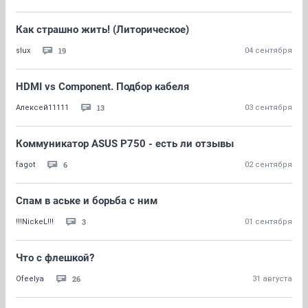
Как страшно жить! (Литорическое)
19
slux
04 сентября
HDMI vs Component. Подбор кабеля
13
Алексей11111
03 сентября
Коммуникатор ASUS P750 - есть ли отзывы
6
fagot
02 сентября
Спам в аське и борьба с ним
3
!!!NickeL!!!
01 сентября
Что с флешкой?
26
Ofeelya
31 августа