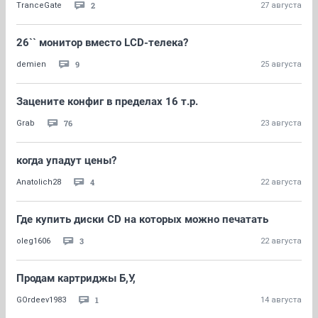
2
TranceGate
27 августа
26`` монитор вместо LCD-телека?
9
demien
25 августа
Зацените конфиг в пределах 16 т.р.
76
Grab
23 августа
когда упадут цены?
4
Anatolich28
22 августа
Где купить диски CD на которых можно печатать
3
oleg1606
22 августа
Продам картриджы Б,У,
1
GOrdeev1983
14 августа