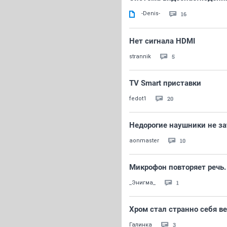
-Denis-
16
Нет сигнала HDMI
5
strannik
TV Smart приставки
20
fedot1
Недорогие наушники не за
10
aonmaster
Микрофон повторяет речь.
1
_Энигма_
Хром стал странно себя ве
3
Галинка