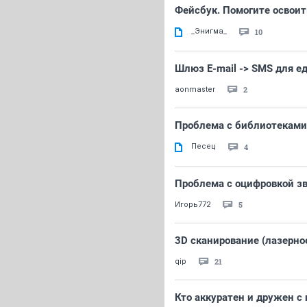
Фейсбук. Помогите освоит
_Энигма_
10
Шлюз E-mail -> SMS для 
2
aonmaster
Проблема с библиотеками
Песец
4
Проблема с оцифровкой з
5
Игорь772
3D сканирование (лазерно
21
qip
Кто аккуратен и дружен с 