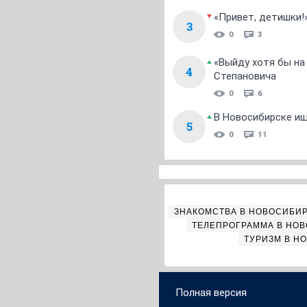
«Привет, детишки!
3
0
3
«Выйду хотя бы на
4
Степановича
0
6
В Новосибирске ищ
5
0
11
ЗНАКОМСТВА В НОВОСИБИ
ТЕЛЕПРОГРАММА В НО
ТУРИЗМ В Н
Полная версия