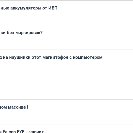
нные аккумуляторы от ИБП
ки без маркировок?
од на наушники этот магнитофон с компьютером
ом массиве !
alcon EYE - глючит...