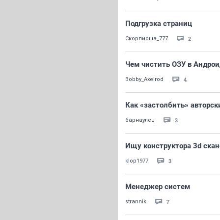
Подгрузка страниц
2
Скорпиоша_777
Чем чистить ОЗУ в Андрои
4
Bobby_Axelrod
Как «застолбить» авторск
2
барнаулец
Ищу конструктора 3d скан
3
klop1977
Менеджер систем
7
strannik