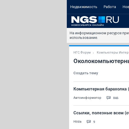
Недвижимость
Работа
Но
На информационном ресурсе при
использование.
НГС.Форум
Компьютеры Интер
Околокомпьютерн
Создать тему
Компьютерная барахолка (
846
Автоинформатор
Ссылки, полезные всем (от
9
Hilda