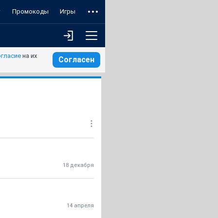
т
Промокоды
Игры
огласие
на их
Согласен
18 декабря
14 апреля