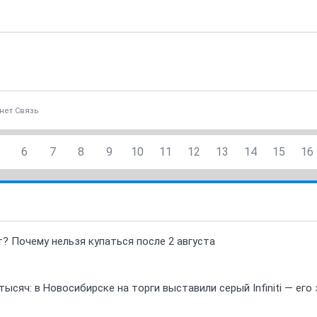
нет Связь
6
7
8
9
10
11
12
13
14
15
16
т? Почему нельзя купаться после 2 августа
ысяч: в Новосибирске на торги выставили серый Infiniti — ег