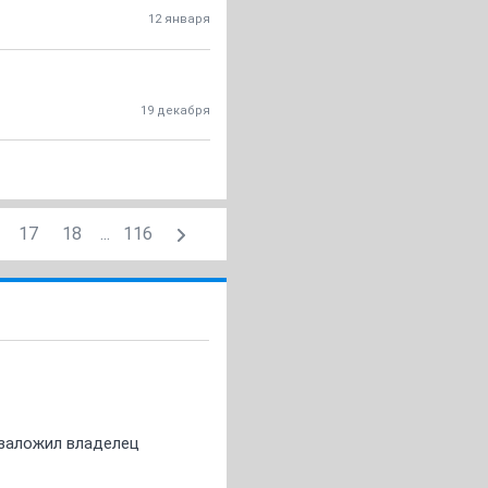
12 января
19 декабря
17
18
...
116
о заложил владелец