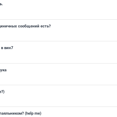
ь.
единичных сообщений есть?
 в вин7
вука
е?)
паяльником? (help me)