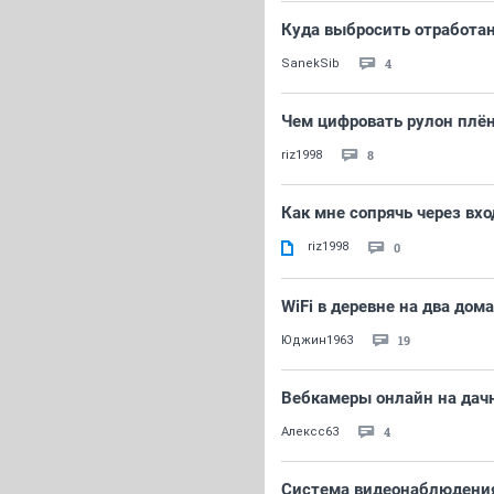
Куда выбросить отработа
4
SanekSib
Чем цифровать рулон плён
8
riz1998
Как мне сопрячь через вх
riz1998
0
WiFi в деревне на два дома
19
Юджин1963
Вебкамеры онлайн на дачн
4
Алексс63
Система видеонаблюдения F