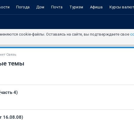
вости
Погода
Дом
Почта
Туризм
Афиша
Курсы валю
меняются cookie-файлы. Оставаясь на сайте, вы подтверждаете свое
с
нет Связь
ые темы
часть 4)
 16.08.08)