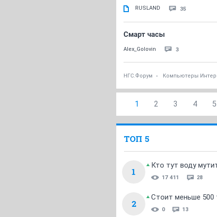
RUSLAND
35
Смарт часы
3
Alex_Golovin
НГС.Форум
Компьютеры Интер
1
2
3
4
5
ТОП 5
Кто тут воду мути
1
17 411
28
Стоит меньше 500 т
2
0
13