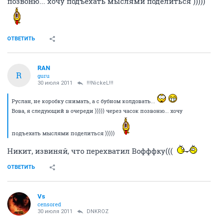
позвоню... хочу подъехать мыслями поделиться )))))
ОТВЕТИТЬ
RAN
R
guru
30 июля 2011
!!!NickeL!!!
Руслан, не коробку снимать, а с бубном колдовать...
Вова, я следующий в очереди ))))) через часок позвоню... хочу
подъехать мыслями поделиться )))))
Никит, извиняй, что перехватил Вофффку(((
ОТВЕТИТЬ
Vs
censored
30 июля 2011
DNKROZ