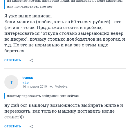
на квартиру кое-как наскребли люди, на парковку по цене квартиры
или пол-квартиры, уже нет
Я уже выше написал.
Если машина (любая, хоть за 50 тысяч рублей) - это
фетиш - то ок. Продолжай стоять в пробках,
интересоваться "откуда столько замерзающих ведер
во дворах", почему столько долбодятлов на дорогах, и
т.д. Но это не нормально и как раз с этим надо
бороться.
ОТВЕТИТЬ
transs
T
v.i.p.
16 января 2019
Volodya
поэтому переезжать собираюсь уже сейчас
ну дай бог каждому возможность выбирать жилье и
переезжать, как только машину поставить негде
станет)))
ОТВЕТИТЬ