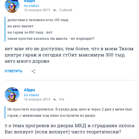
Alippa
no status
16 января 2019
Сэймэй
допустим у человека есть 150 тыщ
на авто хватит
на гараж за 650 тыщ - нет
такая простая казалось бы мысль - не подходит?
нет мне это не доступно, тем более, что в моем Тихом
центре гараж и сегодня стОит максимум 300 тыр,
авто много дороже
ОТВЕТИТЬ
Alippa
no status
16 января 2019
Vld
Ну простите погорячился. Я купил дом, авто и через 2 дня у меня был
гараж, с мужиками под пиво построили во дворе.
т.е.тема прогревов во дворах МКД и страдания охлоса
Вас волнует (если волнует) чисто теоретически?