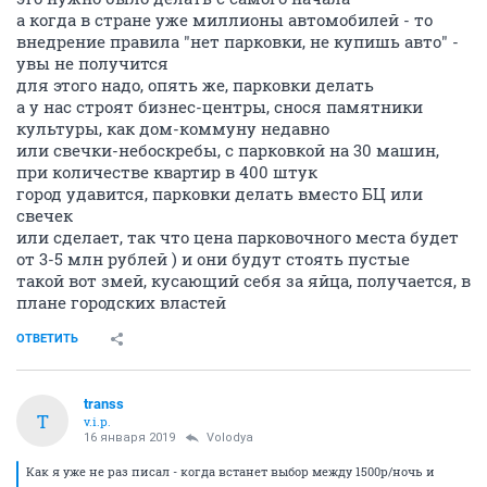
а когда в стране уже миллионы автомобилей - то
внедрение правила "нет парковки, не купишь авто" -
увы не получится
для этого надо, опять же, парковки делать
а у нас строят бизнес-центры, снося памятники
культуры, как дом-коммуну недавно
или свечки-небоскребы, с парковкой на 30 машин,
при количестве квартир в 400 штук
город удавится, парковки делать вместо БЦ или
свечек
или сделает, так что цена парковочного места будет
от 3-5 млн рублей ) и они будут стоять пустые
такой вот змей, кусающий себя за яйца, получается, в
плане городских властей
ОТВЕТИТЬ
transs
T
v.i.p.
16 января 2019
Volodya
Как я уже не раз писал - когда встанет выбор между 1500р/ночь и