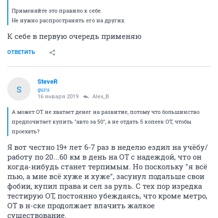
Применяйте это правило к себе.
Не нужно распространять его на других.
К себе в первую очередь применяю
ОТВЕТИТЬ
SteveR
S
guru
16 января 2019
Alex_B
А может ОТ не хватает денег на развитие, потому что большинство
предпочитает купить "авто за 50", а не отдать 5 копеек ОТ, чтобы
проехать?
Я вот честно 19+ лет 6-7 раз в неделю ездил на учёбу/
работу по 20...60 км в день на ОТ с надеждой, что он
когда-нибудь станет терпимым. Но поскольку "я всё
пью, а мне всё хуже и хуже", засунул подальше свои
фобии, купил права и сел за руль. С тех пор изредка
тестирую ОТ, постоянно убеждаясь, что кроме метро,
ОТ в н-ске продолжает влачить жалкое
существование.