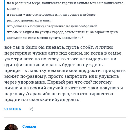
но в реальном мире, количество гаражей сильно меньше количества
машин
и гаражи у нас стоят дороже или на уровне наиболее
распространенных машин
что делает их покупку совершенно не целесообразной
что мы и видим на улицах города, зачем платить за гараж 2х цены
автомобиля, если можно купить автомобиль?
всё так и было бы плевать, пусть стоЯт, я лично
перетерплю чужие авто под окном, но когда в семье
уже три авто по полтосу, то этого не выдержит ни
один фигаполис и власть будет вынуждены
прикрыть лавочку немыслимой щедрости. прикрыть
может по-разному. просто запретить или удушить
через удорожание. Первый раз что-ли? поэтому
лично я на всякий случай к хате все-таки покупаю и
парковку /гараж ибо не верю, что это пиршество
продлится сколько-нибудь долго
ОТВЕТИТЬ
Сэймэй