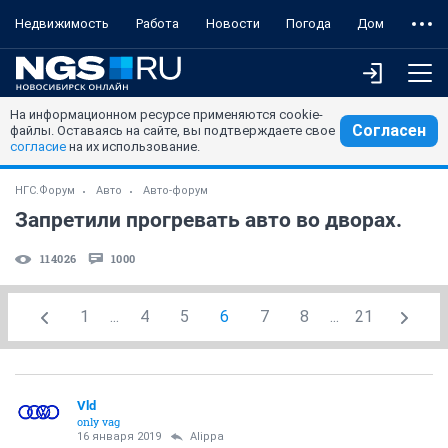
Недвижимость
Работа
Новости
Погода
Дом
На информационном ресурсе применяются cookie-
Согласен
файлы. Оставаясь на сайте, вы подтверждаете свое
согласие
на их использование.
НГС.Форум
Авто
Авто-форум
Запретили прогревать авто во дворах.
114026
1000
1
...
4
5
6
7
8
...
21
Vld
only vag
16 января 2019
Alippa