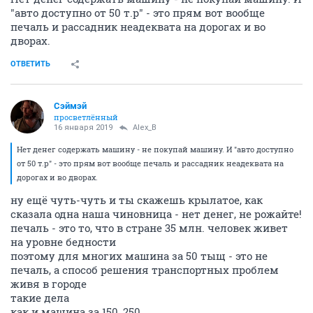
"авто доступно от 50 т.р" - это прям вот вообще
печаль и рассадник неадеквата на дорогах и во
дворах.
ОТВЕТИТЬ
Сэймэй
просветлённый
16 января 2019
Alex_B
Нет денег содержать машину - не покупай машину. И "авто доступно
от 50 т.р" - это прям вот вообще печаль и рассадник неадеквата на
дорогах и во дворах.
ну ещё чуть-чуть и ты скажешь крылатое, как
сказала одна наша чиновница - нет денег, не рожайте!
печаль - это то, что в стране 35 млн. человек живет
на уровне бедности
поэтому для многих машина за 50 тыщ - это не
печаль, а способ решения транспортных проблем
живя в городе
такие дела
как и машина за 150, 250