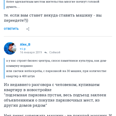
более адекватным местом жительства многие начнут головой
думать....
те. если вам станет некуда ставить машину - вы
переедете?))
ОТВЕТИТЬ
Alex_B
v.i.p.
16 января 2019
Сэймэй
а у нас строят бизнес-центры, снося памятники культуры, как дом-
коммуну недавно
или свечки-небоскребы, с парковкой на 30 машин, при количестве
квартир в 400 штук
Из недавнего разговора с человеком, купившем
квартиру в новостройке
"подземная парковка пустая, весь подъезд заклеен
объявлениями о покупке парковочных мест, из
других домов рядом"
Нет денег содержать машину - не покупай машину. И