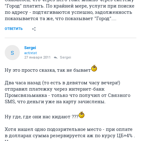
Sergei
S
activist
27 января 2011
wao
Открыл таки в другом месте эту карту (минут за 40).
Зашел в их и-банк и офигел в хорошем смысле слова
Оказалось, что через него тоже можно через систему
"Город" платить. По крайней мере, услуги при поиске
по адресу - подтягиваются успешно, задолженность
показывается та же, что показывает "Город"....
ОТВЕТИТЬ
Sergei
S
activist
27 января 2011
Sergei
Ну это просто сказка, так не бывает