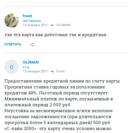
ОТВЕТИТЬ
OLDMAN
O
v.i.p.
25 декабря 2010
BeeMan
Подвоха нет. Но!!!
Кредитную карту дают не всем. Причину отказа не
объясняют.
ОТВЕТИТЬ
fresh
old hamster
13 января 2011
OLDMAN
так эта карта как дебетовая так и кредитная
ОТВЕТИТЬ
OLDMAN
O
v.i.p.
13 января 2011
fresh