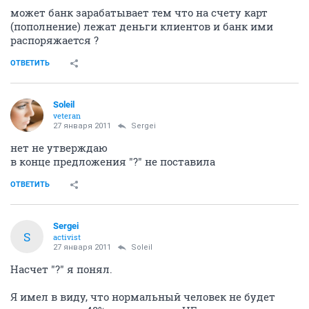
26 января 2011
Sergei
"Карту
Связь-банка
оформляете?"
Вообще то: Связной банк.
ОТВЕТИТЬ
fresh
old hamster
26 января 2011
wao
может банк зарабатывает тем что на счету карт
(пополнение) лежат деньги клиентов и банк ими
распоряжается ?
ОТВЕТИТЬ
Soleil
veteran
27 января 2011
Sergei
нет не утверждаю
в конце предложения "?" не поставила