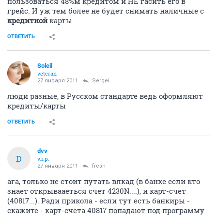
ОТВЕТИТЬ
Sergei
S
activist
27 января 2011
Soleil
Насчет "?" я понял.
Я имел в виду, что нормальный человек не будет
пользоваться 48%м кредитом и НЕ гасить его в
грейс. И уж тем более не будет снимать наличные с
кредитной
карты.
ОТВЕТИТЬ
Soleil
veteran
27 января 2011
Sergei
люди разные, в Русском стандарте ведь оформляют
кредиты/карты