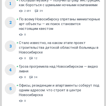
1
2
3
4
5
6
7
8
...
18
НГС.Форум
Бизнес
Банковский форум
ТОП 5
Послушал музыку — получил штраф: инструкция,
1
как бороться с шумными ночными компаниями
2 691
39
По всему Новосибирску спрятаны миниатюрные
2
арт-объекты — их поиск становится
настоящим квестом
0
Стало известно, на каком этапе проект
3
строительства детской областной больницы в
Новосибирске