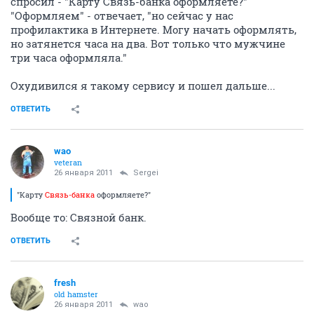
одаренных клиентах ?
ОТВЕТИТЬ
Sergei
S
activist
26 января 2011
Sergei
Решился я было пополнить свою коллекцию карт и
этой чудо-картой. Зашел по дороге в "Связной",
спросил - "Карту Связь-банка оформляете?"
"Оформляем" - отвечает, "но сейчас у нас
профилактика в Интернете. Могу начать оформлять,
но затянется часа на два. Вот только что мужчине
три часа оформляла."
Охудивился я такому сервису и пошел дальше...
ОТВЕТИТЬ
wao
veteran