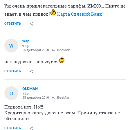
548193
891
1
2
3
4
5
6
7
8
...
18
BeeMan
B
activist
25 декабря 2010
Уж очень привлекательные тарифы, ИМХО... Никто не
знает, в чем подвох?
Карта Связной Банк
ОТВЕТИТЬ
wap
W
v.i.p.
25 декабря 2010
BeeMan
нет подвоха - пользуйся