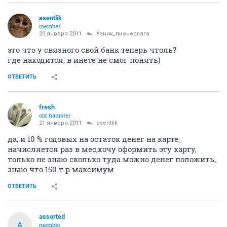
ОТВЕТИТЬ
fresh
old hamster
15 января 2011
Узник_пионерлага
тогда ясно, спасибо за совет)) привет киске
ОТВЕТИТЬ
asentlik
member
20 января 2011
Узник_пионерлага
это что у связного свой банк теперь чтоль?
где находится, в инете не смог понять)
ОТВЕТИТЬ
fresh
old hamster