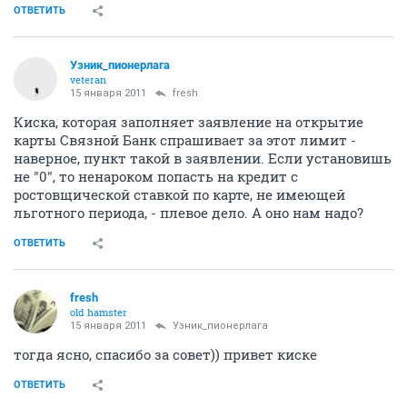
Если вам немного за ... 30
22946
187
fresh
old hamster
15 января 2011
Узник_пионерлага
а обязательно кредитный лимит устанавливать ?
можно только использовать как дебетовую
ОТВЕТИТЬ
Узник_пионерлага
veteran
15 января 2011
fresh
Киска, которая заполняет заявление на открытие
карты Связной Банк спрашивает за этот лимит -
наверное, пункт такой в заявлении. Если установишь
не "0", то ненароком попасть на кредит с
ростовщической ставкой по карте, не имеющей
льготного периода, - плевое дело. А оно нам надо?