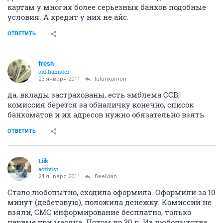
MasterCard нынче у себя в системе такие правила
принял? Или я что-то на сайте не так понял, и
обналичивание в банкоматах с комиссией?
ОТВЕТИТЬ
wao
veteran
23 января 2011
asentlik
Да ни какие условия не сказочные. По дебетовым
картам у многих более серьезных банков подобные
условия. А кредит у них не айс.
ОТВЕТИТЬ
fresh
old hamster
23 января 2011
tutanxamon
да, вклады застрахованы, есть эмблема ССВ,
комиссия берется за обналичку конечно, список
банкоматов и их адресов нужно обязательно взять