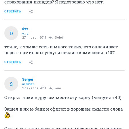
ОТВЕТИТЬ
dvv
D
v.i.p.
27 января 2011
fresh
ага, только не стоит путать влкад (в банке если кто
знает открывааеться счет 4230N....), и карт-счет
(40817...). Ради прикола - если тут есть банкиры -
скажите - карт-счета 40817 попадают под программу
страхования вкладов? Я подозреваю что нет.
ОТВЕТИТЬ
dvv
D
v.i.p.
27 января 2011
Soleil
точно, к томже есть и много таких, кто оплачивает
через терминалы услуги связи с комиссией в 10%
ОТВЕТИТЬ