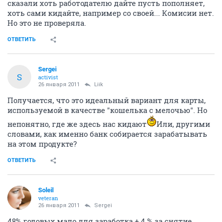
Соответственно, при нулевом кредитном лимите -
будет чисто дебетовая карта.
ОТВЕТИТЬ
Liik
activist
25 января 2011
BeeMan
Безналично пополнять можно, дали реквизиты,
сказали хоть работодателю дайте пусть пополняет,
хоть сами кидайте, например со своей... Комисии нет.
Но это не проверяла.
ОТВЕТИТЬ
Sergei
S
activist
26 января 2011
Liik
Получается, что это идеальный вариант для карты,
используемой в качестве "кошелька с мелочью". Но