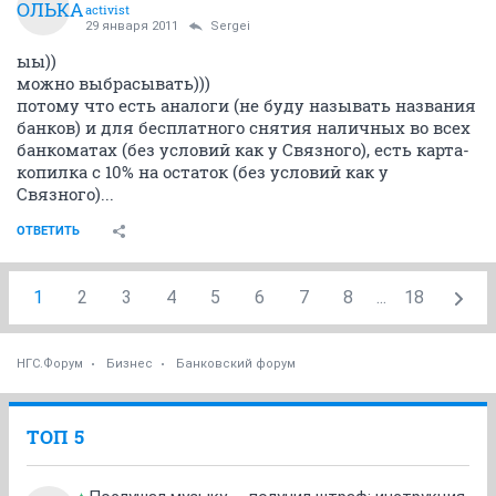
Нет, то что так и будет - этого нужно было ожидать.
Но чтобы так быстро и так резко...
Главное - не забыть отключить SMS-информирование
до 1 апреля и не снимать c 1 марта в банкоматах
сумм меньше 1000 рублей.
ОТВЕТИТЬ
Волька ибн Алёша
ВОЛЬКА
activist
29 января 2011
Sergei
ыы))
можно выбрасывать)))
потому что есть аналоги (не буду называть названия
банков) и для бесплатного снятия наличных во всех
банкоматах (без условий как у Связного), есть карта-
копилка с 10% на остаток (без условий как у
Связного)...
ОТВЕТИТЬ