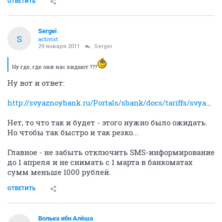
IMEI
guru
29 января 2011
BeeMan
оформил себе эту карточку практически с момента
запуска в нашем городе.
заказ также бесплатно именную, по почте должны
прислать заказным письмом.
всем доволен, кидаю на нее деньги, 10% годовых за
вклад - неплохая сумма..
ОТВЕТИТЬ
Sergei
S
activist
29 января 2011
Sergei
Ну где, где они нас кидают ???
Ну вот и ответ:
http://svyaznoybank.ru/Portals/sbank/docs/tariffs/svyaznoybank_tariffs_280111_1.pdf