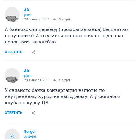
ОТВЕТИТЬ
fresh
old hamster
28 января 2011
dvv
карт счет конечно попадает по ССВ
ОТВЕТИТЬ
Alx
guru
28 января 2011
Sergei
А банковский перевод (промсвязьбанка) бесплатно
получается? А то у меня салоны связного далеко,
пополнять не удобно.
ОТВЕТИТЬ
Alx