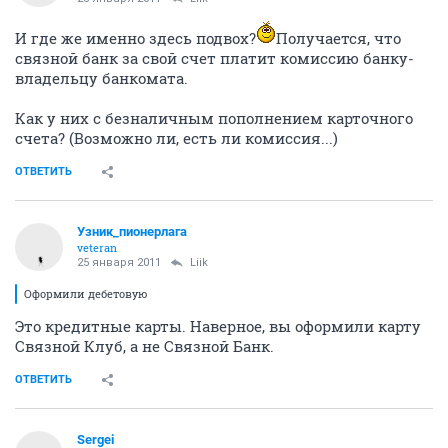
activist
24 января 2011
Liik
не получается ссылку приложить, Вообщем на
Банкир.ру
ОТВЕТИТЬ
Sergei
S
activist
25 января 2011
Liik
И где же именно здесь подвох?
Получается, что
связной банк за свой счет платит комиссию банку-
владельцу банкомата.
Как у них с безналичным пополнением карточного
счета? (Возможно ли, есть ли комиссия...)
ОТВЕТИТЬ
Узник_пионерлага