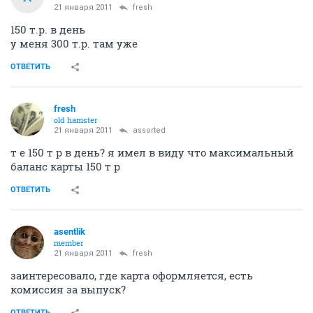
21 января 2011
asentlik
да, и 10 % годовых на остаток денег на карте,
начисляется раз в мес,хочу оформить эту карту,
только не знаю сколько туда можно денег положить,
знаю что 150 т р максимум
ОТВЕТИТЬ
assorted
A
member
21 января 2011
fresh
150 т.р. в день
у меня 300 т.р. там уже
ОТВЕТИТЬ
fresh
old hamster
21 января 2011
assorted
т е 150 т р в день? я имел в виду что максимальный
баланс карты 150 т р