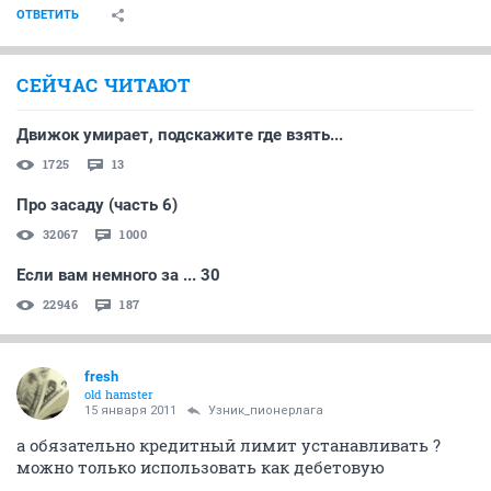
Узник_пионерлага
veteran
15 января 2011
OLDMAN
условия драконовские
При оформлении карты Связного Банка можно
установить нулевой кредитный лимит и
использовать как дебетовую карту.
ОТВЕТИТЬ
СЕЙЧАС ЧИТАЮТ
Движок умирает, подскажите где взять...
1725
13
Про засаду (часть 6)
32067
1000