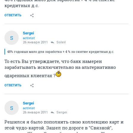
непонятно, где же здесь нас кидают
Или, другими
словами, как именно банк собирается зарабатывать
на этом продукте?
ОТВЕТИТЬ
Soleil
veteran
26 января 2011
Sergei
48% годовых мало для заработка + 4 % за снятие
кредитных д.с.
ОТВЕТИТЬ
Sergei
S
activist
26 января 2011
Soleil
48% годовых мало для заработка + 4 % за снятие кредитных д.с.
То есть Вы утверждаете, что банк намерен
зарабатывать исключительно на альтернативно