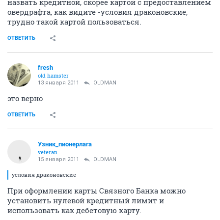
Предоставление кредитной линии по счету карты
Процентная ставка годовых за пользование
кредитом 48%. Льготный период отсутствует.
Минимальный платеж по карте, погашаемый в
платежный период 2 000 руб.
Неустойка за несвоевременное и/или неполное
погашение задолженности (при длительности
просрочки более 5 календарных дней) 500 руб.
«С-лайн 2000» -эту карту очень условно можно
назвать кредитной, скорее картой с предоставлением
овердрафта, как видите -условия драконовские,
трудно такой картой пользоваться.
ОТВЕТИТЬ
fresh
old hamster
13 января 2011
OLDMAN
это верно
ОТВЕТИТЬ