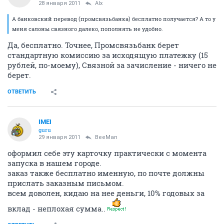
guru
28 января 2011
Sergei
У связного банка конвертация валюты по
внутреннему курсу, не выгодному. А у связного
клуба он курсу ЦБ.
ОТВЕТИТЬ
Sergei
S
activist
28 января 2011
Alx
А банковский перевод (промсвязьбанка) бесплатно получается? А то у
меня салоны связного далеко, пополнять не удобно.
Да, бесплатно. Точнее, Промсвязьбанк берет
стандартную комиссию за исходящую платежку (15
рублей, по-моему), Связной за зачисление - ничего не
берет.
ОТВЕТИТЬ