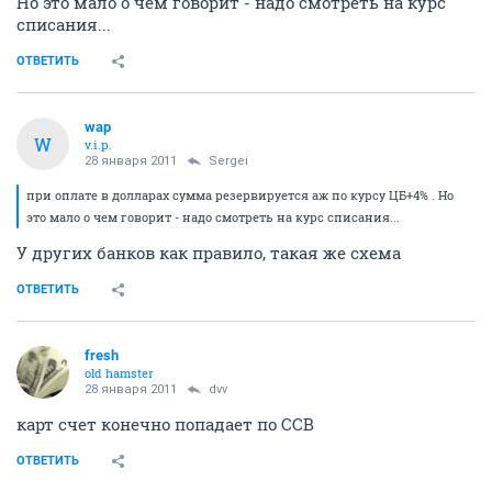
Два часа назад (то есть в девятом часу вечера!)
отправил платежку через интернет-банк
Промсвязьманка - только что получил от Связного
SMS, что деньги уже на карту зачислены.
Ну где, где они нас кидают ???
Хотя нашел одно подозрительное место - при оплате
в долларах сумма резервируется аж по курсу ЦБ+4% .
Но это мало о чем говорит - надо смотреть на курс
списания...
ОТВЕТИТЬ
wap
W
v.i.p.
28 января 2011
Sergei
при оплате в долларах сумма резервируется аж по курсу ЦБ+4% . Но
это мало о чем говорит - надо смотреть на курс списания...
У других банков как правило, такая же схема