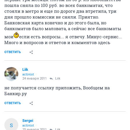
ОТВЕТИТЬ
Liik
activist
24 января 2011
BeeMan
Стало любопытно, сходила оформила. Оформили за 10
минут (дебетовую), положила денежку. Комиссий не
взяли, СМС информирование бесплатно, только
первые три месяца. Потом по 30 р. Из любопытства
пошла сняла по 100 руб. во всех банкоматах, что
стояли в метро и еще по дороге два втретила, три
дня прошло комиссии не сняли. Приятно.
Банковская карта конечно и до этого была, но
банкоматов было маловата, а сейчас все банкоматы
мои
если есть вопросы... я отвечу. Минус-сервис...
Много и вопросов и ответов и комментов здесь
ОТВЕТИТЬ
Liik