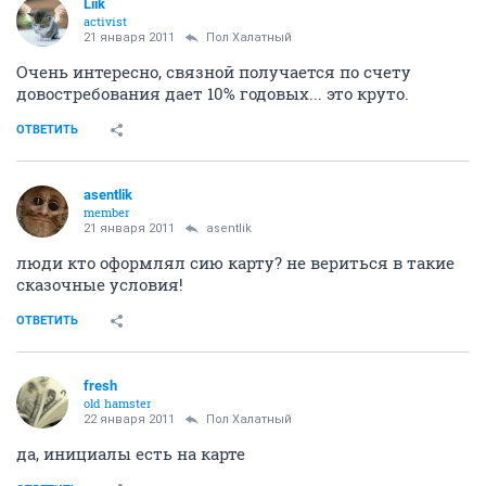
Пол Халатный
ПОЛ
activist
21 января 2011
fresh
А карта Персонифицированная? (Фамилия-имя
значатся на карте) Просто если оформление 30 мин. И
тут же выдают...
ОТВЕТИТЬ
Liik
activist
21 января 2011
Пол Халатный
Очень интересно, связной получается по счету
довостребования дает 10% годовых... это круто.
ОТВЕТИТЬ
asentlik
member
21 января 2011
asentlik
люди кто оформлял сию карту? не вериться в такие